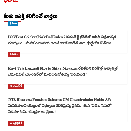
ఫలాలు
మీకు ఆసక్తి కలిగించే వార్తలు
క్రీడలు
ICC Test Cricket Pink Ball Rules 2026: టెస్ట్ క్రికెట్‌లో ఐసీసీ విప్లవాత్మక
మార్పులు.. మసక వెలుతురు ఉంటే పింక్ బాల్‌తో ఆట, ఫీల్డ్‌లోకి కోచ్‌లు!
సినిమా
Ravi Teja Irumudi Movie Shiva Nirvana: రవితేజని సరికొత్త ఆధ్యాత్మిక
ఎమోషనల్ యాంగిల్‌లో చూపించబోతున్న ‘ఇరుముడి`!
ఆంధ్రప్రదేశ్
NTR Bharosa Pension Scheme CM Chandrababu Naidu AP:
సుపరిపాలన యజ్ఞంలో విఘ్నాలు కలిగిస్తున్న వైసీపీ.. తుని ‘పేదల సేవలో’
వేదికగా సీఎం చంద్రబాబు ధ్వజం!
ఆంధ్రప్రదేశ్