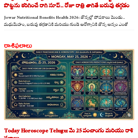
పొట్టను కరిగించే రాగి సూప్.. రోజూ రాత్రి తాగితే బరువు తగ్గడం
ఖాయం!
Jowar Nutritional Benefits Health 2026: జొన్నల్లో పోషకాలు మెండు..
మధుమేహం, బరువు తగ్గడానికి మరియు గుండె ఆరోగ్యానికి జొన్న అన్నం ఎంతో
మేలు!
రాశిఫలాలు
Today Horoscope Telugu: మే 25 పంచాంగం మరియు రాశి