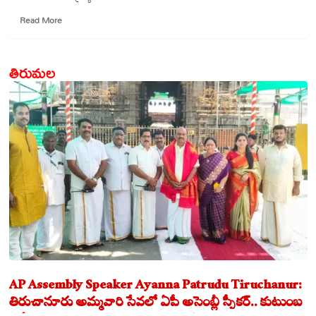
Read
Read More
more
about
జూన్
తిరుమల
1న
శ్రీ
భోగశ్రీనివాసమూర్తికి
ప్ర‌త్యేక
స‌హ‌స్ర
క‌ల‌శాభిషేకం
AP Assembly Speaker Ayanna Patrudu Tiruchanur:
తిరుచానూరు అమ్మవారి సేవలో ఏపీ అసెంబ్లీ స్పీకర్.. కుటుంబ