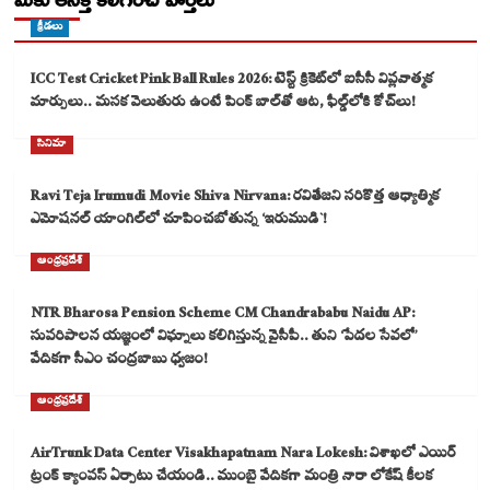
క్రీడలు
ICC Test Cricket Pink Ball Rules 2026: టెస్ట్ క్రికెట్‌లో ఐసీసీ విప్లవాత్మక
మార్పులు.. మసక వెలుతురు ఉంటే పింక్ బాల్‌తో ఆట, ఫీల్డ్‌లోకి కోచ్‌లు!
సినిమా
Ravi Teja Irumudi Movie Shiva Nirvana: రవితేజని సరికొత్త ఆధ్యాత్మిక
ఎమోషనల్ యాంగిల్‌లో చూపించబోతున్న ‘ఇరుముడి`!
ఆంధ్రప్రదేశ్
NTR Bharosa Pension Scheme CM Chandrababu Naidu AP:
సుపరిపాలన యజ్ఞంలో విఘ్నాలు కలిగిస్తున్న వైసీపీ.. తుని ‘పేదల సేవలో’
వేదికగా సీఎం చంద్రబాబు ధ్వజం!
ఆంధ్రప్రదేశ్
AirTrunk Data Center Visakhapatnam Nara Lokesh: విశాఖలో ఎయిర్
ట్రంక్ క్యాంపస్ ఏర్పాటు చేయండి.. ముంబై వేదికగా మంత్రి నారా లోకేష్ కీలక