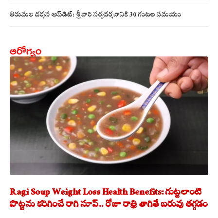
తిరుమల దర్శన అప్‌డేట్: శ్రీవారి సర్వదర్శనానికి 30 గంటల సమయం
ఆరోగ్యం
Ragi Soup Weight Loss Health Benefits: గుట్టలాంటి
పొట్టను కరిగించే రాగి సూప్.. రోజూ రాత్రి తాగితే బరువు తగ్గడం
ఖాయం!