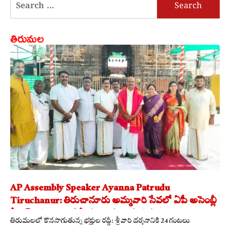
Search
for:
తిరుమల
AP Assembly Speaker Ayanna Patrudu
Tiruchanur: తిరుచానూరు అమ్మవారి సేవలో ఏపీ అసెంబ్లీ
స్పీకర్.. కుటుంబ సమేతంగా దర్శించుకున్న
తిరుమలలో కొనసాగుతున్న భక్తుల రద్దీ: శ్రీవారి దర్శనానికి 24 గంటలు
అయ్యన్నపాత్రుడు!