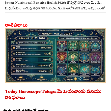
Jowar Nutritional Benefits Health 2026: జొన్నల్లో పోషకాలు మెండు..
మధుమేహం, బరువు తగ్గడానికి మరియు గుండె ఆరోగ్యానికి జొన్న అన్నం ఎంతో
మేలు!
రాశిఫలాలు
Today Horoscope Telugu: మే 25 పంచాంగం మరియు
రాశి ఫలాలు
మీకు ఆసక్తి కలిగించే వార్తలు