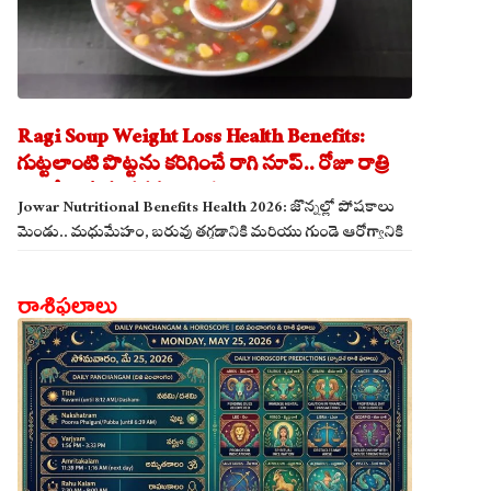
Ragi Soup Weight Loss Health Benefits:
గుట్టలాంటి పొట్టను కరిగించే రాగి సూప్.. రోజూ రాత్రి
తాగితే బరువు తగ్గడం ఖాయం!
Jowar Nutritional Benefits Health 2026: జొన్నల్లో పోషకాలు
మెండు.. మధుమేహం, బరువు తగ్గడానికి మరియు గుండె ఆరోగ్యానికి
జొన్న అన్నం ఎంతో మేలు!
రాశిఫలాలు