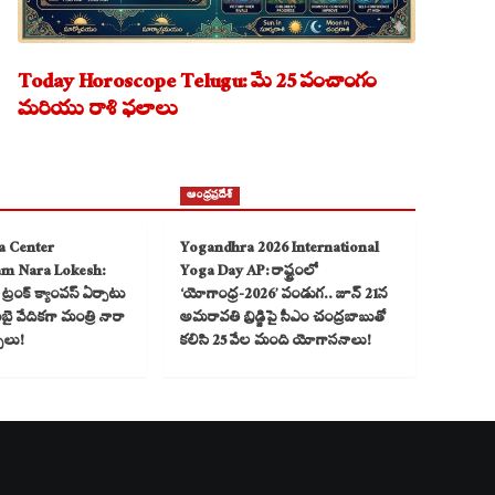
Today Horoscope Telugu: మే 25 పంచాంగం
మరియు రాశి ఫలాలు
ఆంధ్రప్రదేశ్
a Center
Yogandhra 2026 International
am Nara Lokesh:
Yoga Day AP: రాష్ట్రంలో
్రంక్ క్యాంపస్ ఏర్పాటు
‘యోగాంధ్ర-2026’ పండుగ.. జూన్ 21న
 వేదికగా మంత్రి నారా
అమరావతి బ్రిడ్జిపై సీఎం చంద్రబాబుతో
్చలు!
కలిసి 25 వేల మంది యోగాసనాలు!