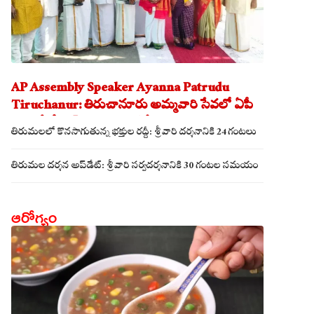
AP Assembly Speaker Ayanna Patrudu
Tiruchanur: తిరుచానూరు అమ్మవారి సేవలో ఏపీ
అసెంబ్లీ స్పీకర్.. కుటుంబ సమేతంగా దర్శించుకున్న
తిరుమలలో కొనసాగుతున్న భక్తుల రద్దీ: శ్రీవారి దర్శనానికి 24 గంటలు
అయ్యన్నపాత్రుడు!
తిరుమల దర్శన అప్‌డేట్: శ్రీవారి సర్వదర్శనానికి 30 గంటల సమయం
ఆరోగ్యం