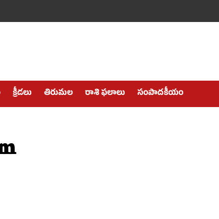
ం
క్రీడలు
తిరుమల
రాశి ఫలాలు
సంపాదకీయం
am