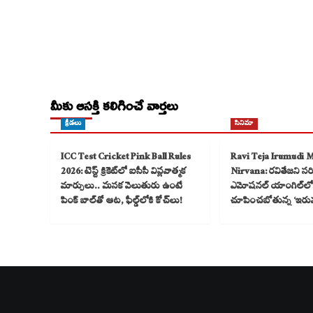
మీకు ఆసక్తి కలిగించే వార్తలు
క్రీడలు
సినిమా
ICC Test Cricket Pink Ball Rules
Ravi Teja Irumudi 
2026: టెస్ట్ క్రికెట్‌లో ఐసీసీ విప్లవాత్మక
Nirvana: రవితేజని సరికొ
మార్పులు.. మసక వెలుతురు ఉంటే
ఎమోషనల్ యాంగిల్‌లో
పింక్ బాల్‌తో ఆట, ఫీల్డ్‌లోకి కోచ్‌లు!
చూపించబోతున్న ‘ఇరు