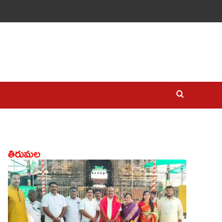
తిరుమల