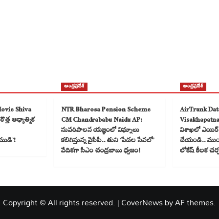
ఆంధ్రప్రదేశ్
ఆంధ్రప్రదేశ్
Movie Shiva
NTR Bharosa Pension Scheme
AirTrunk Dat
త్త ఆధ్యాత్మిక
CM Chandrababu Naidu AP:
Visakhapatn
సుపరిపాలన యజ్ఞంలో విఘ్నాలు
విశాఖలో ఎయిర్ ట
ముడి`!
కలిగిస్తున్న వైసీపీ.. తుని ‘పేదల సేవలో’
చేయండి.. ముంబై
వేదికగా సీఎం చంద్రబాబు ధ్వజం!
లోకేష్ కీలక చర
Copyright © All rights reserved.
|
CoverNews
by AF themes.