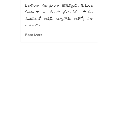
విలాసంగా ఉత్సాహంగా కనిపిస్తుంది. కుటుంబ
సమేతంగా ఆ బోటులో ప్రయాణిస్తూ సాయం
సమయంలో అక్కడే అల్పాహారం ఆరగిస్తే ఎలా
ఉంటుంది?...
Read
Read More
more
about
రాజమహేంద్రవరంలో
‘ఫ్లోటింగ్‌
రెస్టారెంట్‌’