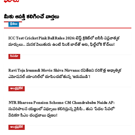
ఫలాలు
మీకు ఆసక్తి కలిగించే వార్తలు
క్రీడలు
ICC Test Cricket Pink Ball Rules 2026: టెస్ట్ క్రికెట్‌లో ఐసీసీ విప్లవాత్మక
మార్పులు.. మసక వెలుతురు ఉంటే పింక్ బాల్‌తో ఆట, ఫీల్డ్‌లోకి కోచ్‌లు!
సినిమా
Ravi Teja Irumudi Movie Shiva Nirvana: రవితేజని సరికొత్త ఆధ్యాత్మిక
ఎమోషనల్ యాంగిల్‌లో చూపించబోతున్న ‘ఇరుముడి`!
ఆంధ్రప్రదేశ్
NTR Bharosa Pension Scheme CM Chandrababu Naidu AP:
సుపరిపాలన యజ్ఞంలో విఘ్నాలు కలిగిస్తున్న వైసీపీ.. తుని ‘పేదల సేవలో’
వేదికగా సీఎం చంద్రబాబు ధ్వజం!
ఆంధ్రప్రదేశ్