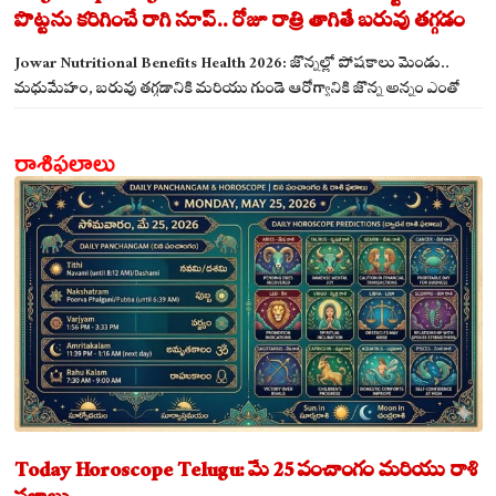
పొట్టను కరిగించే రాగి సూప్.. రోజూ రాత్రి తాగితే బరువు తగ్గడం
ఖాయం!
Jowar Nutritional Benefits Health 2026: జొన్నల్లో పోషకాలు మెండు..
మధుమేహం, బరువు తగ్గడానికి మరియు గుండె ఆరోగ్యానికి జొన్న అన్నం ఎంతో
మేలు!
రాశిఫలాలు
Today Horoscope Telugu: మే 25 పంచాంగం మరియు రాశి