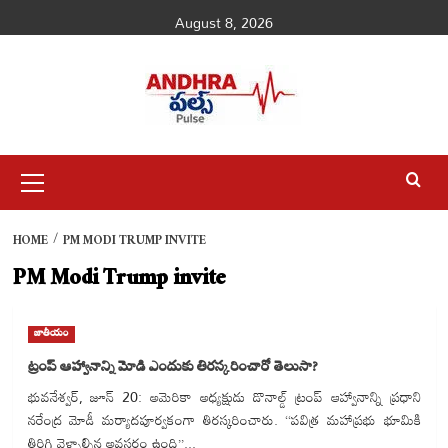
Skip
August 8, 2026
to
content
Primary
Menu
HOME
PM MODI TRUMP INVITE
PM Modi Trump invite
జాతీయం
ట్రంప్ ఆహ్వానాన్ని మోడి ఎందుకు తిరస్కరించారో తెలుసా?
భువనేశ్వర్, జూన్ 20: అమెరికా అధ్యక్షుడు డొనాల్డ్ ట్రంప్ ఆహ్వానాన్ని ప్రధాని
నరేంద్ర మోడీ మర్యాదపూర్వకంగా తిరస్కరించారు. ‘‘పవిత్ర మహాప్రభు భూమికి
తిరిగి వెళ్ళాల్సిన అవసరం ఉంది’’...