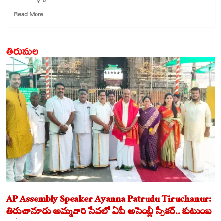
Read
Read More
more
about
ట్రంప్
తిరుమల
ఆహ్వానాన్ని
మోడి
ఎందుకు
తిరస్కరించారో
తెలుసా?
AP Assembly Speaker Ayanna Patrudu Tiruchanur:
తిరుచానూరు అమ్మవారి సేవలో ఏపీ అసెంబ్లీ స్పీకర్.. కుటుంబ