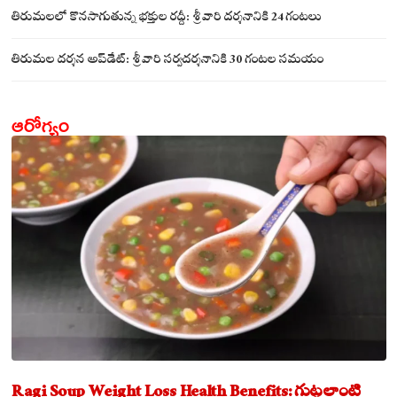
సమేతంగా దర్శించుకున్న అయ్యన్నపాత్రుడు!
తిరుమలలో కొనసాగుతున్న భక్తుల రద్దీ: శ్రీవారి దర్శనానికి 24 గంటలు
తిరుమల దర్శన అప్‌డేట్: శ్రీవారి సర్వదర్శనానికి 30 గంటల సమయం
ఆరోగ్యం
Ragi Soup Weight Loss Health Benefits: గుట్టలాంటి