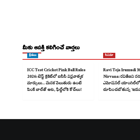
మీకు ఆసక్తి కలిగించే వార్తలు
క్రీడలు
సినిమా
ICC Test Cricket Pink Ball Rules
Ravi Teja Irumudi 
2026: టెస్ట్ క్రికెట్‌లో ఐసీసీ విప్లవాత్మక
Nirvana: రవితేజని సరికొ
మార్పులు.. మసక వెలుతురు ఉంటే
ఎమోషనల్ యాంగిల్‌లో
పింక్ బాల్‌తో ఆట, ఫీల్డ్‌లోకి కోచ్‌లు!
చూపించబోతున్న ‘ఇరు