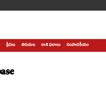
ం
క్రీడలు
తిరుమల
రాశి ఫలాలు
సంపాదకీయం
ase