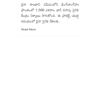
చైనా రాజధాని సమీపంలోని ఖింగ్‌లాంగ్‌హు
ప్రాంతంలో 1,500 ఎకరాల భారీ రహస్య సైనిక
కేంద్రం నిర్మాణం సాగుతోంది. ఈ ప్రాజెక్ట్, యుద్ధ
సమయంలో చైనా సైనిక నేతలకు...
Read
Read More
more
about
అణు
యుద్ధానికి
సిద్ధం
:
చైనాలో
Military
City,
పాతాళ
బంకర్‌!