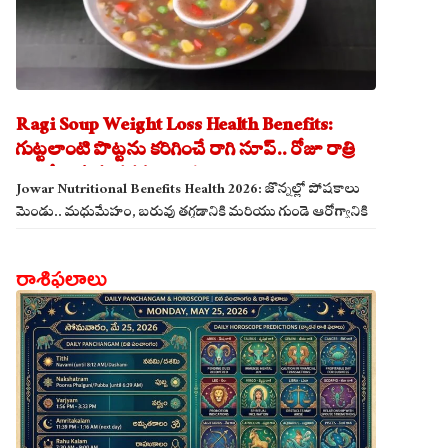
Ragi Soup Weight Loss Health Benefits:
గుట్టలాంటి పొట్టను కరిగించే రాగి సూప్.. రోజూ రాత్రి
తాగితే బరువు తగ్గడం ఖాయం!
Jowar Nutritional Benefits Health 2026: జొన్నల్లో పోషకాలు
మెండు.. మధుమేహం, బరువు తగ్గడానికి మరియు గుండె ఆరోగ్యానికి
జొన్న అన్నం ఎంతో మేలు!
రాశిఫలాలు