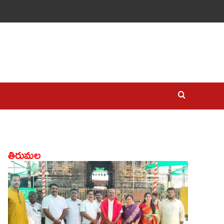
తిరుమల