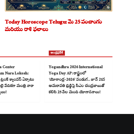
Today Horoscope Telugu: మే 25 పంచాంగం
మరియు రాశి ఫలాలు
ఆంధ్రప్రదేశ్
a Center
Yogandhra 2026 International
am Nara Lokesh:
Yoga Day AP: రాష్ట్రంలో
్రంక్ క్యాంపస్ ఏర్పాటు
‘యోగాంధ్ర-2026’ పండుగ.. జూన్ 21న
 వేదికగా మంత్రి నారా
అమరావతి బ్రిడ్జిపై సీఎం చంద్రబాబుతో
్చలు!
కలిసి 25 వేల మంది యోగాసనాలు!