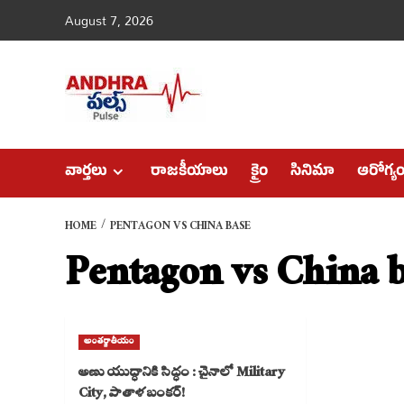
Skip
August 7, 2026
to
content
వార్తలు
రాజకీయాలు
క్రైం
సినిమా
ఆరోగ్య
HOME
PENTAGON VS CHINA BASE
Pentagon vs China b
అంతర్జాతీయం
అణు యుద్ధానికి సిద్ధం : చైనాలో Military
City, పాతాళ బంకర్‌!