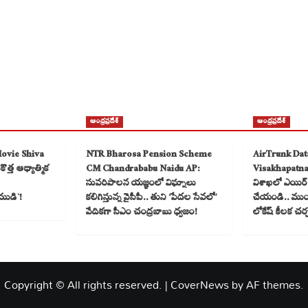
ఆంధ్రప్రదేశ్
ఆంధ్రప్రదేశ్
Movie Shiva
NTR Bharosa Pension Scheme
AirTrunk Dat
త్త ఆధ్యాత్మిక
CM Chandrababu Naidu AP:
Visakhapatn
సుపరిపాలన యజ్ఞంలో విఘ్నాలు
విశాఖలో ఎయిర్ ట
ముడి`!
కలిగిస్తున్న వైసీపీ.. తుని ‘పేదల సేవలో’
చేయండి.. ముంబై
వేదికగా సీఎం చంద్రబాబు ధ్వజం!
లోకేష్ కీలక చర
Copyright © All rights reserved.
|
CoverNews
by AF themes.