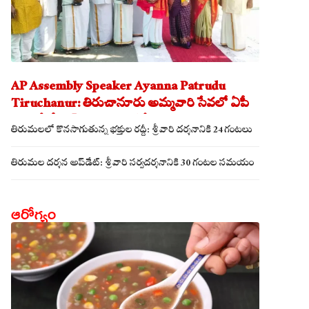
AP Assembly Speaker Ayanna Patrudu
Tiruchanur: తిరుచానూరు అమ్మవారి సేవలో ఏపీ
అసెంబ్లీ స్పీకర్.. కుటుంబ సమేతంగా దర్శించుకున్న
తిరుమలలో కొనసాగుతున్న భక్తుల రద్దీ: శ్రీవారి దర్శనానికి 24 గంటలు
అయ్యన్నపాత్రుడు!
తిరుమల దర్శన అప్‌డేట్: శ్రీవారి సర్వదర్శనానికి 30 గంటల సమయం
ఆరోగ్యం