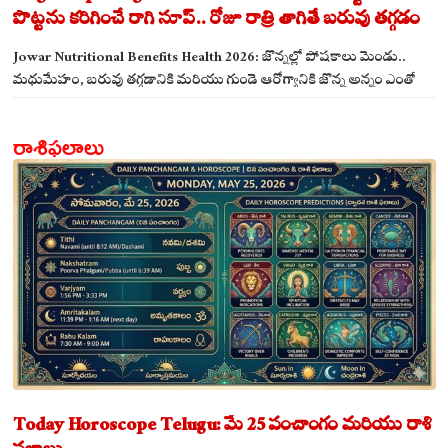
పొట్టను కరిగించే రాగి సూప్.. రోజూ రాత్రి తాగితే బరువు తగ్గడం
ఖాయం!
Jowar Nutritional Benefits Health 2026: జొన్నల్లో పోషకాలు మెండు..
మధుమేహం, బరువు తగ్గడానికి మరియు గుండె ఆరోగ్యానికి జొన్న అన్నం ఎంతో
మేలు!
రాశిఫలాలు
Today Horoscope Telugu: మే 25 పంచాంగం మరియు రాశి