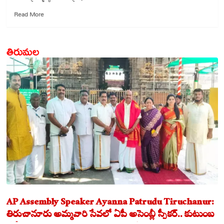
Read
Read More
more
about
టీడీపీకి
తిరుమల
బిగ్‌
షాక్..
పార్టీకి
సుగవాసి
బాలసుబ్రహ్మణ్యం
రాజీనామా
AP Assembly Speaker Ayanna Patrudu Tiruchanur:
తిరుచానూరు అమ్మవారి సేవలో ఏపీ అసెంబ్లీ స్పీకర్.. కుటుంబ