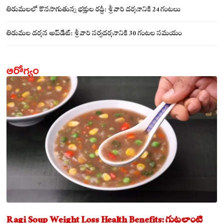
సమేతంగా దర్శించుకున్న అయ్యన్నపాత్రుడు!
తిరుమలలో కొనసాగుతున్న భక్తుల రద్దీ: శ్రీవారి దర్శనానికి 24 గంటలు
తిరుమల దర్శన అప్‌డేట్: శ్రీవారి సర్వదర్శనానికి 30 గంటల సమయం
ఆరోగ్యం
Ragi Soup Weight Loss Health Benefits: గుట్టలాంటి