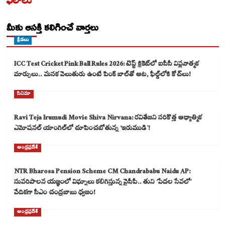
ఫలాలు
మీకు ఆసక్తి కలిగించే వార్తలు
క్రీడలు
ICC Test Cricket Pink Ball Rules 2026: టెస్ట్ క్రికెట్‌లో ఐసీసీ విప్లవాత్మక
మార్పులు.. మసక వెలుతురు ఉంటే పింక్ బాల్‌తో ఆట, ఫీల్డ్‌లోకి కోచ్‌లు!
సినిమా
Ravi Teja Irumudi Movie Shiva Nirvana: రవితేజని సరికొత్త ఆధ్యాత్మిక
ఎమోషనల్ యాంగిల్‌లో చూపించబోతున్న ‘ఇరుముడి`!
ఆంధ్రప్రదేశ్
NTR Bharosa Pension Scheme CM Chandrababu Naidu AP:
సుపరిపాలన యజ్ఞంలో విఘ్నాలు కలిగిస్తున్న వైసీపీ.. తుని ‘పేదల సేవలో’
వేదికగా సీఎం చంద్రబాబు ధ్వజం!
ఆంధ్రప్రదేశ్