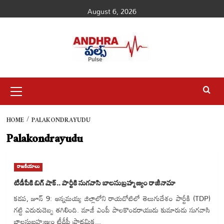
Skip
August 6, 2026
to
content
Primary
Menu
HOME
PALAKONDRAYUDU
Palakondrayudu
రాజకీయాలు
టీడీపీకి బిగ్‌ షాక్.. పార్టీకి సుగవాసి బాలసుబ్రహ్మణ్యం రాజీనామా
కడప, జూన్ 9: అన్నమయ్య జిల్లాలోని రాయచోటిలో తెలుగుదేశం పార్టీకి (TDP)
గట్టి ఎదురుదెబ్బ తగిలింది. మాజీ ఎంపీ పాలకొండరాయుడు కుమారుడు సుగవాసి
బాలసుబ్రహ్మణ్యం టీడీపీ ప్రాథమిక...