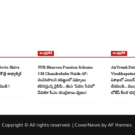
ఆంధ్రప్రదేశ్
ఆంధ్రప్రదేశ్
Movie Shiva
NTR Bharosa Pension Scheme
AirTrunk Dat
త్త ఆధ్యాత్మిక
CM Chandrababu Naidu AP:
Visakhapatn
సుపరిపాలన యజ్ఞంలో విఘ్నాలు
విశాఖలో ఎయిర్ ట
ముడి`!
కలిగిస్తున్న వైసీపీ.. తుని ‘పేదల సేవలో’
చేయండి.. ముంబై
వేదికగా సీఎం చంద్రబాబు ధ్వజం!
లోకేష్ కీలక చర
Copyright © All rights reserved.
|
CoverNews
by AF themes.