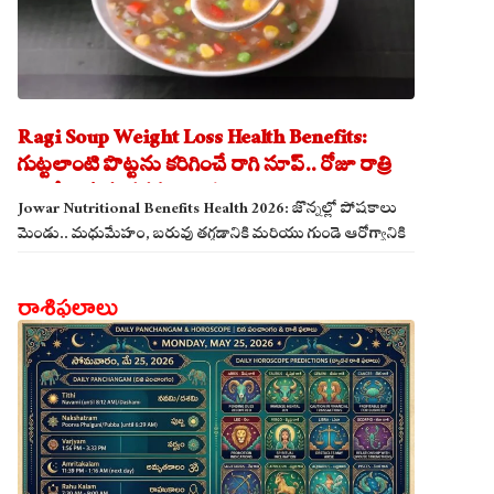
Ragi Soup Weight Loss Health Benefits:
గుట్టలాంటి పొట్టను కరిగించే రాగి సూప్.. రోజూ రాత్రి
తాగితే బరువు తగ్గడం ఖాయం!
Jowar Nutritional Benefits Health 2026: జొన్నల్లో పోషకాలు
మెండు.. మధుమేహం, బరువు తగ్గడానికి మరియు గుండె ఆరోగ్యానికి
జొన్న అన్నం ఎంతో మేలు!
రాశిఫలాలు