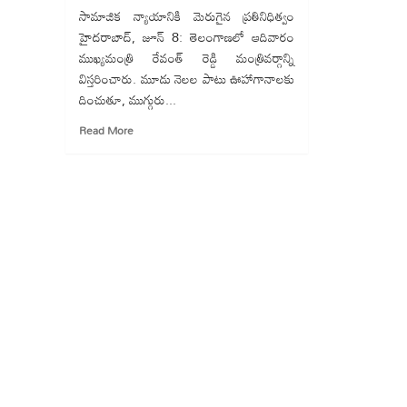
సామాజిక న్యాయానికి మెరుగైన ప్రతినిధిత్వం
హైదరాబాద్, జూన్ 8: తెలంగాణలో ఆదివారం
ముఖ్యమంత్రి రేవంత్ రెడ్డి మంత్రివర్గాన్ని
విస్తరించారు. మూడు నెలల పాటు ఊహాగానాలకు
దించుతూ, ముగ్గురు...
Read
Read More
more
about
తెలంగాణ
మంత్రివర్గ
విస్తరణ:
కొత్తగా
ముగ్గురికి
స్థానం