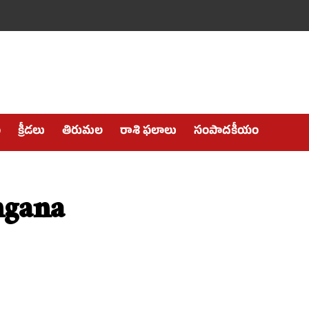
ం
క్రీడలు
తిరుమల
రాశి ఫలాలు
సంపాదకీయం
ngana