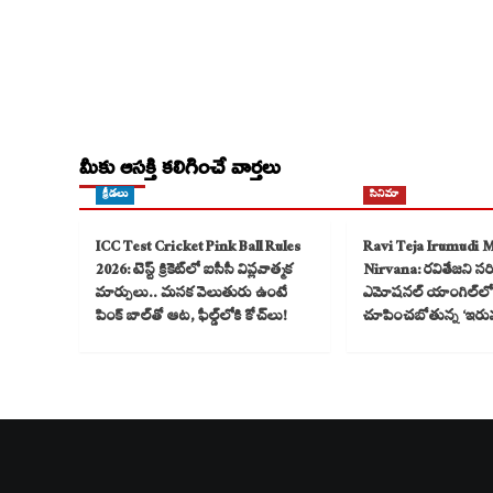
మీకు ఆసక్తి కలిగించే వార్తలు
క్రీడలు
సినిమా
ICC Test Cricket Pink Ball Rules
Ravi Teja Irumudi 
2026: టెస్ట్ క్రికెట్‌లో ఐసీసీ విప్లవాత్మక
Nirvana: రవితేజని సరికొ
మార్పులు.. మసక వెలుతురు ఉంటే
ఎమోషనల్ యాంగిల్‌లో
పింక్ బాల్‌తో ఆట, ఫీల్డ్‌లోకి కోచ్‌లు!
చూపించబోతున్న ‘ఇరు