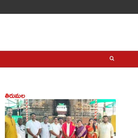
తిరుమల