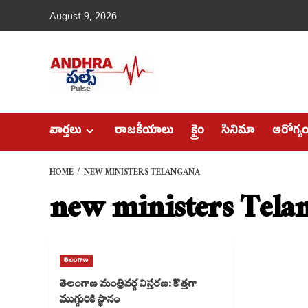
Skip
August 9, 2026
to
content
వార్తలు
రాజకీయాలు
క్రైం
సినిమా
ఆరోగ్య
HOME
NEW MINISTERS TELANGANA
new ministers Tela
తెలంగాణ
తెలంగాణ మంత్రివర్గ విస్తరణ: కొత్తగా
ముగ్గురికి స్థానం