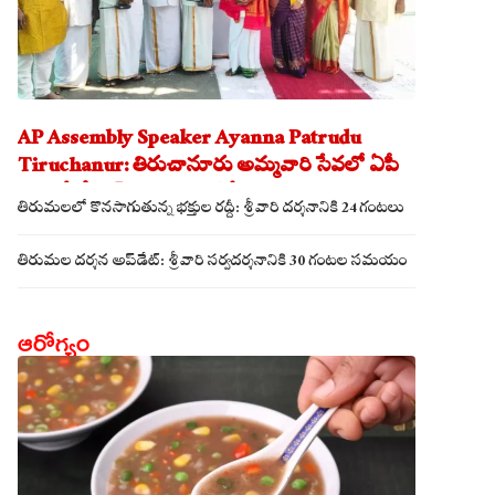
AP Assembly Speaker Ayanna Patrudu
Tiruchanur: తిరుచానూరు అమ్మవారి సేవలో ఏపీ
అసెంబ్లీ స్పీకర్.. కుటుంబ సమేతంగా దర్శించుకున్న
తిరుమలలో కొనసాగుతున్న భక్తుల రద్దీ: శ్రీవారి దర్శనానికి 24 గంటలు
అయ్యన్నపాత్రుడు!
తిరుమల దర్శన అప్‌డేట్: శ్రీవారి సర్వదర్శనానికి 30 గంటల సమయం
ఆరోగ్యం