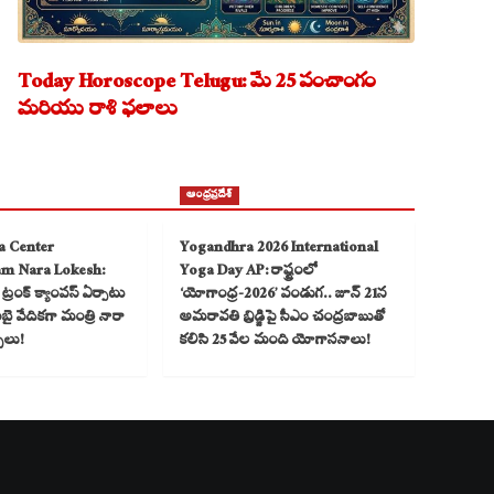
Today Horoscope Telugu: మే 25 పంచాంగం
మరియు రాశి ఫలాలు
ఆంధ్రప్రదేశ్
a Center
Yogandhra 2026 International
am Nara Lokesh:
Yoga Day AP: రాష్ట్రంలో
్రంక్ క్యాంపస్ ఏర్పాటు
‘యోగాంధ్ర-2026’ పండుగ.. జూన్ 21న
 వేదికగా మంత్రి నారా
అమరావతి బ్రిడ్జిపై సీఎం చంద్రబాబుతో
్చలు!
కలిసి 25 వేల మంది యోగాసనాలు!