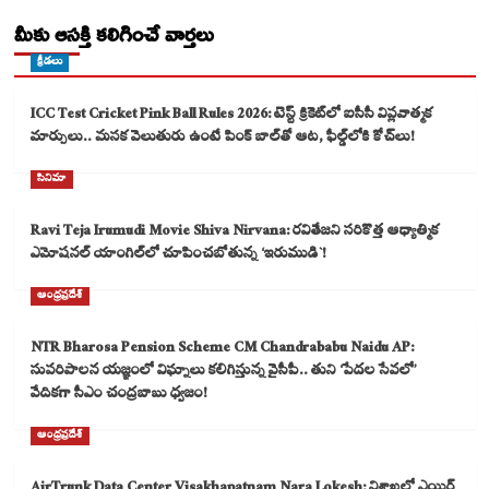
మీకు ఆసక్తి కలిగించే వార్తలు
క్రీడలు
ICC Test Cricket Pink Ball Rules 2026: టెస్ట్ క్రికెట్‌లో ఐసీసీ విప్లవాత్మక
మార్పులు.. మసక వెలుతురు ఉంటే పింక్ బాల్‌తో ఆట, ఫీల్డ్‌లోకి కోచ్‌లు!
సినిమా
Ravi Teja Irumudi Movie Shiva Nirvana: రవితేజని సరికొత్త ఆధ్యాత్మిక
ఎమోషనల్ యాంగిల్‌లో చూపించబోతున్న ‘ఇరుముడి`!
ఆంధ్రప్రదేశ్
NTR Bharosa Pension Scheme CM Chandrababu Naidu AP:
సుపరిపాలన యజ్ఞంలో విఘ్నాలు కలిగిస్తున్న వైసీపీ.. తుని ‘పేదల సేవలో’
వేదికగా సీఎం చంద్రబాబు ధ్వజం!
ఆంధ్రప్రదేశ్
AirTrunk Data Center Visakhapatnam Nara Lokesh: విశాఖలో ఎయిర్