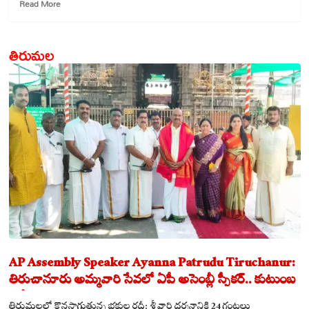
Read
Read More
more
about
ఆదోనీలో
తిరుమల
క్రికెట్
బెట్టింగ్
ముఠా
–
91
లక్షల
నగదు
స్వాధీనం
AP Assembly Speaker Ayanna Patrudu Tiruchanur:
తిరుచానూరు అమ్మవారి సేవలో ఏపీ అసెంబ్లీ స్పీకర్.. కుటుంబ
సమేతంగా దర్శించుకున్న అయ్యన్నపాత్రుడు!
తిరుమలలో కొనసాగుతున్న భక్తుల రద్దీ: శ్రీవారి దర్శనానికి 24 గంటలు