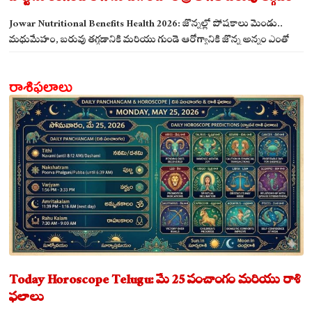
ఖాయం!
Jowar Nutritional Benefits Health 2026: జొన్నల్లో పోషకాలు మెండు..
మధుమేహం, బరువు తగ్గడానికి మరియు గుండె ఆరోగ్యానికి జొన్న అన్నం ఎంతో
మేలు!
రాశిఫలాలు
Today Horoscope Telugu: మే 25 పంచాంగం మరియు రాశి
ఫలాలు