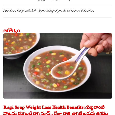
తిరుమల దర్శన అప్‌డేట్: శ్రీవారి సర్వదర్శనానికి 30 గంటల సమయం
ఆరోగ్యం
Ragi Soup Weight Loss Health Benefits: గుట్టలాంటి
పొట్టను కరిగించే రాగి సూప్.. రోజూ రాత్రి తాగితే బరువు తగ్గడం