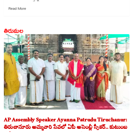
Read
Read More
more
about
భారత
తిరుమల
నౌకాదళానికి
రూ.44,000
కోట్లతో
మైన్స్‌వీపర్‌లు
AP Assembly Speaker Ayanna Patrudu Tiruchanur:
తిరుచానూరు అమ్మవారి సేవలో ఏపీ అసెంబ్లీ స్పీకర్.. కుటుంబ