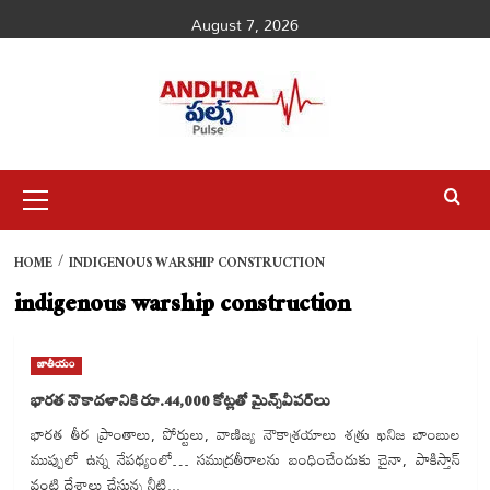
Skip
August 7, 2026
to
content
Primary
Menu
HOME
INDIGENOUS WARSHIP CONSTRUCTION
indigenous warship construction
జాతీయం
భారత నౌకాదళానికి రూ.44,000 కోట్లతో మైన్స్‌వీపర్‌లు
భారత తీర ప్రాంతాలు, పోర్టులు, వాణిజ్య నౌకాశ్రయాలు శత్రు ఖనిజ బాంబుల
ముప్పులో ఉన్న నేపథ్యంలో… సముద్రతీరాలను బంధించేందుకు చైనా, పాకిస్తాన్
వంటి దేశాలు చేస్తున్న నీటి...