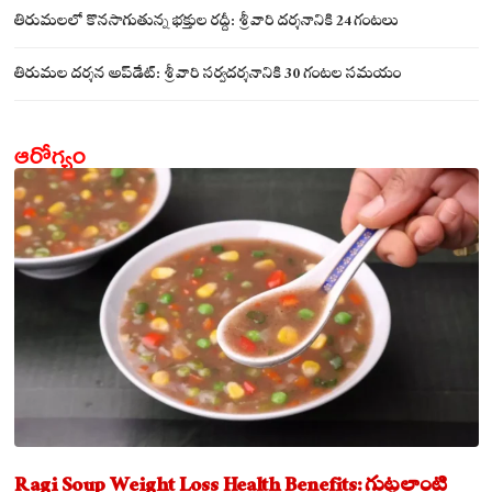
సమేతంగా దర్శించుకున్న అయ్యన్నపాత్రుడు!
తిరుమలలో కొనసాగుతున్న భక్తుల రద్దీ: శ్రీవారి దర్శనానికి 24 గంటలు
తిరుమల దర్శన అప్‌డేట్: శ్రీవారి సర్వదర్శనానికి 30 గంటల సమయం
ఆరోగ్యం
Ragi Soup Weight Loss Health Benefits: గుట్టలాంటి