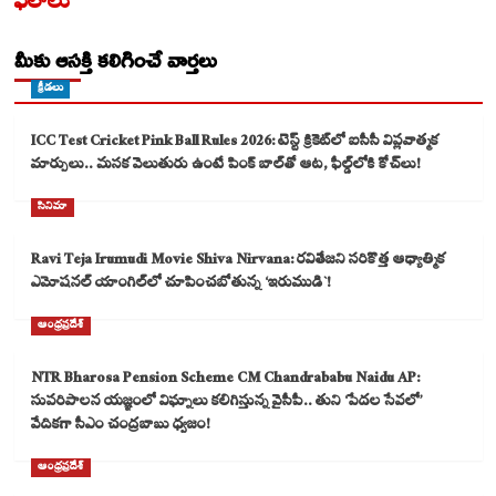
ఫలాలు
మీకు ఆసక్తి కలిగించే వార్తలు
క్రీడలు
ICC Test Cricket Pink Ball Rules 2026: టెస్ట్ క్రికెట్‌లో ఐసీసీ విప్లవాత్మక
మార్పులు.. మసక వెలుతురు ఉంటే పింక్ బాల్‌తో ఆట, ఫీల్డ్‌లోకి కోచ్‌లు!
సినిమా
Ravi Teja Irumudi Movie Shiva Nirvana: రవితేజని సరికొత్త ఆధ్యాత్మిక
ఎమోషనల్ యాంగిల్‌లో చూపించబోతున్న ‘ఇరుముడి`!
ఆంధ్రప్రదేశ్
NTR Bharosa Pension Scheme CM Chandrababu Naidu AP:
సుపరిపాలన యజ్ఞంలో విఘ్నాలు కలిగిస్తున్న వైసీపీ.. తుని ‘పేదల సేవలో’
వేదికగా సీఎం చంద్రబాబు ధ్వజం!
ఆంధ్రప్రదేశ్