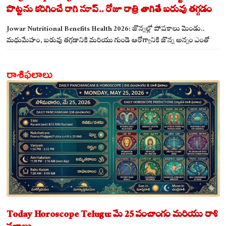
పొట్టను కరిగించే రాగి సూప్.. రోజూ రాత్రి తాగితే బరువు తగ్గడం
ఖాయం!
Jowar Nutritional Benefits Health 2026: జొన్నల్లో పోషకాలు మెండు..
మధుమేహం, బరువు తగ్గడానికి మరియు గుండె ఆరోగ్యానికి జొన్న అన్నం ఎంతో
మేలు!
రాశిఫలాలు
Today Horoscope Telugu: మే 25 పంచాంగం మరియు రాశి