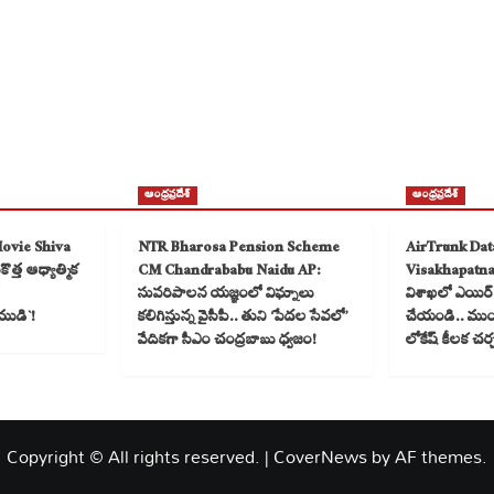
ఆంధ్రప్రదేశ్
ఆంధ్రప్రదేశ్
Movie Shiva
NTR Bharosa Pension Scheme
AirTrunk Dat
త్త ఆధ్యాత్మిక
CM Chandrababu Naidu AP:
Visakhapatn
సుపరిపాలన యజ్ఞంలో విఘ్నాలు
విశాఖలో ఎయిర్ ట
ముడి`!
కలిగిస్తున్న వైసీపీ.. తుని ‘పేదల సేవలో’
చేయండి.. ముంబై
వేదికగా సీఎం చంద్రబాబు ధ్వజం!
లోకేష్ కీలక చర
Copyright © All rights reserved.
|
CoverNews
by AF themes.