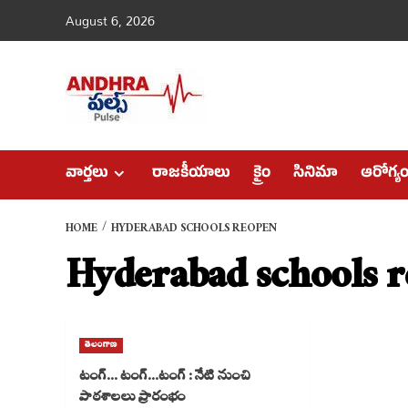
Skip
August 6, 2026
to
content
వార్తలు
రాజకీయాలు
క్రైం
సినిమా
ఆరోగ్య
HOME
HYDERABAD SCHOOLS REOPEN
Hyderabad schools 
తెలంగాణ
టంగ్… టంగ్…టంగ్ : నేటి నుంచి
పాఠశాలలు ప్రారంభం