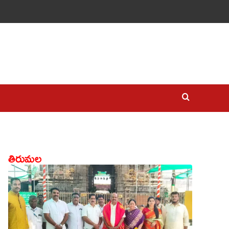
తిరుమల