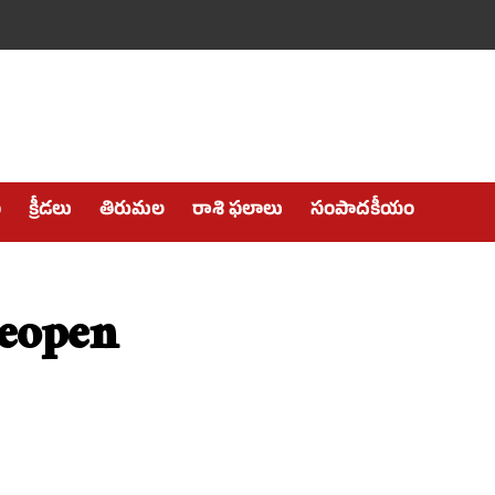
ం
క్రీడలు
తిరుమల
రాశి ఫలాలు
సంపాదకీయం
reopen