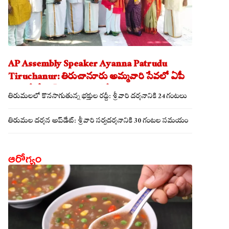
AP Assembly Speaker Ayanna Patrudu
Tiruchanur: తిరుచానూరు అమ్మవారి సేవలో ఏపీ
అసెంబ్లీ స్పీకర్.. కుటుంబ సమేతంగా దర్శించుకున్న
తిరుమలలో కొనసాగుతున్న భక్తుల రద్దీ: శ్రీవారి దర్శనానికి 24 గంటలు
అయ్యన్నపాత్రుడు!
తిరుమల దర్శన అప్‌డేట్: శ్రీవారి సర్వదర్శనానికి 30 గంటల సమయం
ఆరోగ్యం