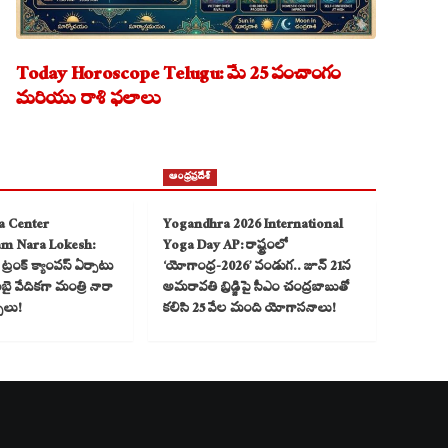
Today Horoscope Telugu: మే 25 పంచాంగం
మరియు రాశి ఫలాలు
ఆంధ్రప్రదేశ్
a Center
Yogandhra 2026 International
am Nara Lokesh:
Yoga Day AP: రాష్ట్రంలో
్రంక్ క్యాంపస్ ఏర్పాటు
‘యోగాంధ్ర-2026’ పండుగ.. జూన్ 21న
 వేదికగా మంత్రి నారా
అమరావతి బ్రిడ్జిపై సీఎం చంద్రబాబుతో
్చలు!
కలిసి 25 వేల మంది యోగాసనాలు!