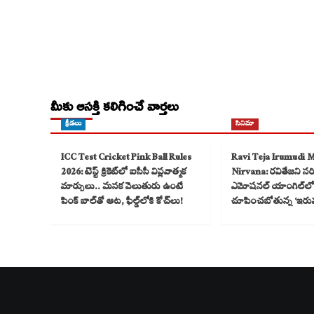
మీకు ఆసక్తి కలిగించే వార్తలు
క్రీడలు
సినిమా
ICC Test Cricket Pink Ball Rules
Ravi Teja Irumudi 
2026: టెస్ట్ క్రికెట్‌లో ఐసీసీ విప్లవాత్మక
Nirvana: రవితేజని సరికొ
మార్పులు.. మసక వెలుతురు ఉంటే
ఎమోషనల్ యాంగిల్‌లో
పింక్ బాల్‌తో ఆట, ఫీల్డ్‌లోకి కోచ్‌లు!
చూపించబోతున్న ‘ఇరు