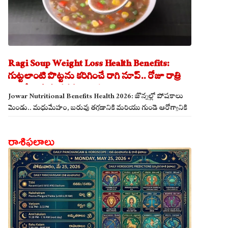
Ragi Soup Weight Loss Health Benefits:
గుట్టలాంటి పొట్టను కరిగించే రాగి సూప్.. రోజూ రాత్రి
తాగితే బరువు తగ్గడం ఖాయం!
Jowar Nutritional Benefits Health 2026: జొన్నల్లో పోషకాలు
మెండు.. మధుమేహం, బరువు తగ్గడానికి మరియు గుండె ఆరోగ్యానికి
జొన్న అన్నం ఎంతో మేలు!
రాశిఫలాలు