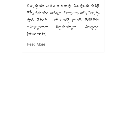
విద్యార్థులకు పాఠశాల పిలుపు: సెలవులకు గుడ్‌బై
చెప్పే సమయం ఆసన్నం. విద్యాశాఖ అన్ని ఏర్పాట్లు
పూర్తి చేసింది. పాఠశాలల్లో గ్రాండ్ వెల్‌కమ్‌కు
ఉపాధ్యాయులు సిద్ధమయ్యారు. విద్యార్థుల
(students)...
Read
Read More
more
about
టంగ్…
టంగ్…
టంగ్
:
నేటి
నుంచి
పాఠశాలలు
ప్రారంభం