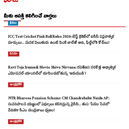
ఫలాలు
మీకు ఆసక్తి కలిగించే వార్తలు
క్రీడలు
ICC Test Cricket Pink Ball Rules 2026: టెస్ట్ క్రికెట్‌లో ఐసీసీ విప్లవాత్మక
మార్పులు.. మసక వెలుతురు ఉంటే పింక్ బాల్‌తో ఆట, ఫీల్డ్‌లోకి కోచ్‌లు!
సినిమా
Ravi Teja Irumudi Movie Shiva Nirvana: రవితేజని సరికొత్త ఆధ్యాత్మిక
ఎమోషనల్ యాంగిల్‌లో చూపించబోతున్న ‘ఇరుముడి`!
ఆంధ్రప్రదేశ్
NTR Bharosa Pension Scheme CM Chandrababu Naidu AP:
సుపరిపాలన యజ్ఞంలో విఘ్నాలు కలిగిస్తున్న వైసీపీ.. తుని ‘పేదల సేవలో’
వేదికగా సీఎం చంద్రబాబు ధ్వజం!
ఆంధ్రప్రదేశ్