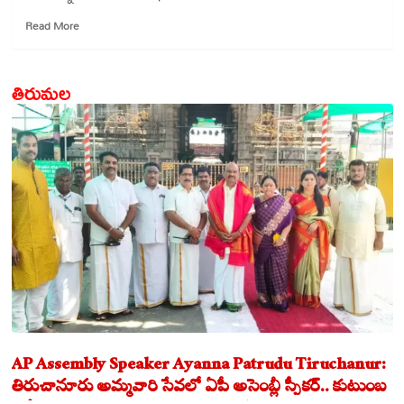
Read
Read More
more
about
అలర్ట్:
తిరుమల
ఏపీ,
తెలంగాణలలో
వానల
మోతే..!
AP Assembly Speaker Ayanna Patrudu Tiruchanur:
తిరుచానూరు అమ్మవారి సేవలో ఏపీ అసెంబ్లీ స్పీకర్.. కుటుంబ