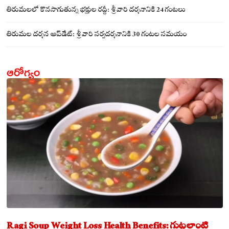
సమేతంగా దర్శించుకున్న అయ్యన్నపాత్రుడు!
తిరుమలలో కొనసాగుతున్న భక్తుల రద్దీ: శ్రీవారి దర్శనానికి 24 గంటలు
తిరుమల దర్శన అప్‌డేట్: శ్రీవారి సర్వదర్శనానికి 30 గంటల సమయం
ఆరోగ్యం
Ragi Soup Weight Loss Health Benefits: గుట్టలాంటి