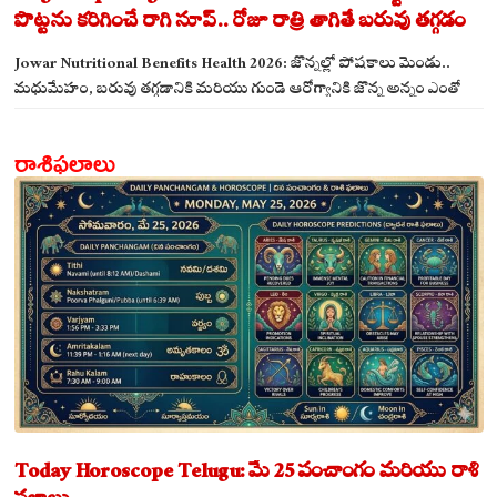
పొట్టను కరిగించే రాగి సూప్.. రోజూ రాత్రి తాగితే బరువు తగ్గడం
ఖాయం!
Jowar Nutritional Benefits Health 2026: జొన్నల్లో పోషకాలు మెండు..
మధుమేహం, బరువు తగ్గడానికి మరియు గుండె ఆరోగ్యానికి జొన్న అన్నం ఎంతో
మేలు!
రాశిఫలాలు
Today Horoscope Telugu: మే 25 పంచాంగం మరియు రాశి