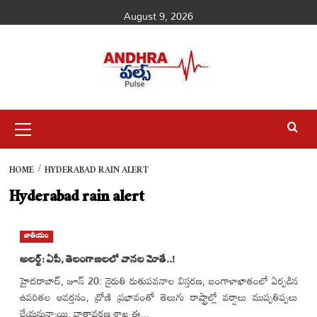
Skip
August 9, 2026
to
content
Primary
Menu
HOME
HYDERABAD RAIN ALERT
Hyderabad rain alert
జాతీయం
అలర్ట్: ఏపీ, తెలంగాణలలో వానల మోతే..!
హైదరాబాద్, జూన్ 20: నైరుతి రుతుపవనాల విస్తరణ, బంగాళాఖాతంలో ఏర్పడిన
ఉపరితల ఆవర్తనం, ద్రోణి ప్రభావంతో తెలుగు రాష్ట్రాల్లో వర్షాలు ముప్పతిప్పలు
చేయనున్నాయి. వాతావరణ శాఖ ఈ...