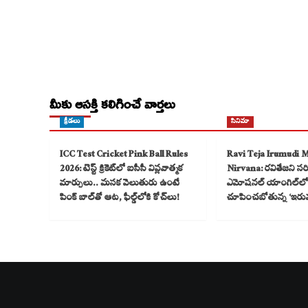
మీకు ఆసక్తి కలిగించే వార్తలు
క్రీడలు
సినిమా
ICC Test Cricket Pink Ball Rules
Ravi Teja Irumudi 
2026: టెస్ట్ క్రికెట్‌లో ఐసీసీ విప్లవాత్మక
Nirvana: రవితేజని సరికొ
మార్పులు.. మసక వెలుతురు ఉంటే
ఎమోషనల్ యాంగిల్‌లో
పింక్ బాల్‌తో ఆట, ఫీల్డ్‌లోకి కోచ్‌లు!
చూపించబోతున్న ‘ఇరు