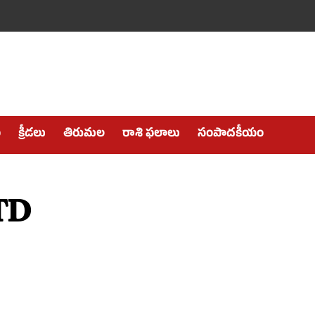
ం
క్రీడలు
తిరుమల
రాశి ఫలాలు
సంపాదకీయం
TTD