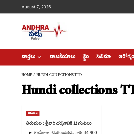
Skip
August 7, 2026
to
content
వార్తలు
రాజకీయాలు
క్రైం
సినిమా
ఆరోగ్య
HOME
HUNDI COLLECTIONS TTD
Hundi collections 
తిరుమల
తిరుమల : శ్రీవారి దర్శనానికి 12 గంటలు
► తలనీలాలు సమర్పించుకున్న వారు 34,900