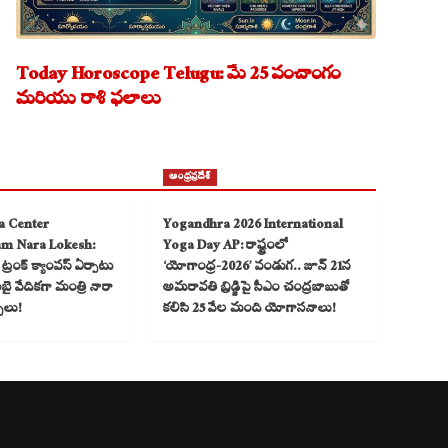
Today Horoscope Telugu: మే 25 పంచాంగం
మరియు రాశి ఫలాలు
ఆంధ్రప్రదేశ్
a Center
Yogandhra 2026 International
am Nara Lokesh:
Yoga Day AP: రాష్ట్రంలో
్రంక్ క్యాంపస్ ఏర్పాటు
‘యోగాంధ్ర-2026’ పండుగ.. జూన్ 21న
 వేదికగా మంత్రి నారా
అమరావతి బ్రిడ్జిపై సీఎం చంద్రబాబుతో
్చలు!
కలిసి 25 వేల మంది యోగాసనాలు!