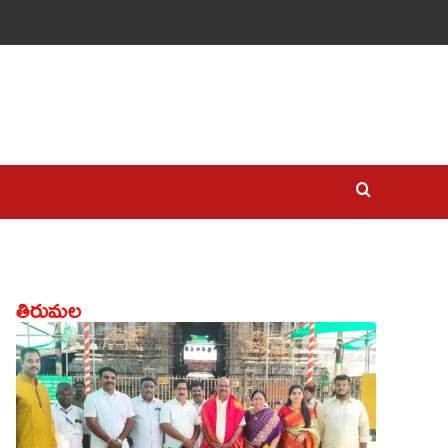
తిరుమల