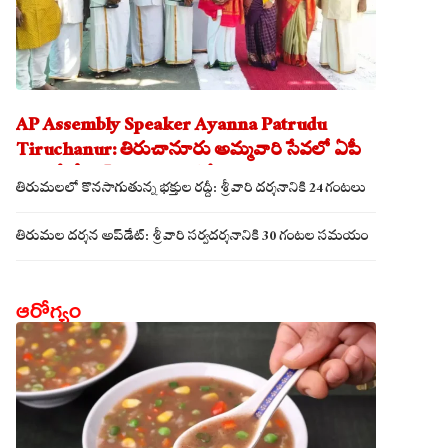
AP Assembly Speaker Ayanna Patrudu
Tiruchanur: తిరుచానూరు అమ్మవారి సేవలో ఏపీ
అసెంబ్లీ స్పీకర్.. కుటుంబ సమేతంగా దర్శించుకున్న
తిరుమలలో కొనసాగుతున్న భక్తుల రద్దీ: శ్రీవారి దర్శనానికి 24 గంటలు
అయ్యన్నపాత్రుడు!
తిరుమల దర్శన అప్‌డేట్: శ్రీవారి సర్వదర్శనానికి 30 గంటల సమయం
ఆరోగ్యం