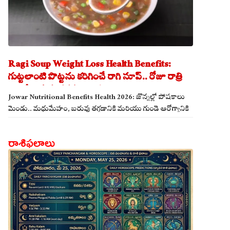
Ragi Soup Weight Loss Health Benefits:
గుట్టలాంటి పొట్టను కరిగించే రాగి సూప్.. రోజూ రాత్రి
తాగితే బరువు తగ్గడం ఖాయం!
Jowar Nutritional Benefits Health 2026: జొన్నల్లో పోషకాలు
మెండు.. మధుమేహం, బరువు తగ్గడానికి మరియు గుండె ఆరోగ్యానికి
జొన్న అన్నం ఎంతో మేలు!
రాశిఫలాలు