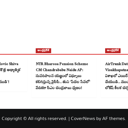
ఆంధ్రప్రదేశ్
ఆంధ్రప్రదేశ్
Movie Shiva
NTR Bharosa Pension Scheme
AirTrunk Dat
త్త ఆధ్యాత్మిక
CM Chandrababu Naidu AP:
Visakhapatn
సుపరిపాలన యజ్ఞంలో విఘ్నాలు
విశాఖలో ఎయిర్ ట
ముడి`!
కలిగిస్తున్న వైసీపీ.. తుని ‘పేదల సేవలో’
చేయండి.. ముంబై
వేదికగా సీఎం చంద్రబాబు ధ్వజం!
లోకేష్ కీలక చర
Copyright © All rights reserved.
|
CoverNews
by AF themes.