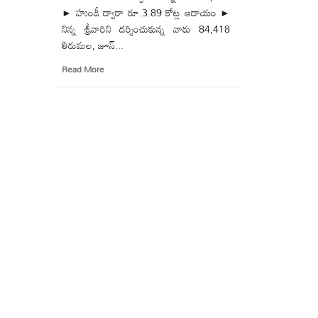
► హుండీ ద్వారా రూ.3.89 కోట్ల ఆదాయం ►
నిన్న శ్రీవారిని దర్శించుకున్న వారు 84,418
తిరుమల, జూన్...
Read
Read More
more
about
తిరుమల
:
శ్రీవారి
దర్శనానికి
12
గంటలు