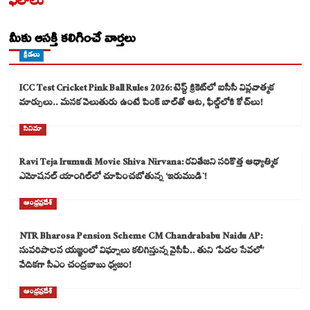
ఫలాలు
మీకు ఆసక్తి కలిగించే వార్తలు
క్రీడలు
ICC Test Cricket Pink Ball Rules 2026: టెస్ట్ క్రికెట్‌లో ఐసీసీ విప్లవాత్మక
మార్పులు.. మసక వెలుతురు ఉంటే పింక్ బాల్‌తో ఆట, ఫీల్డ్‌లోకి కోచ్‌లు!
సినిమా
Ravi Teja Irumudi Movie Shiva Nirvana: రవితేజని సరికొత్త ఆధ్యాత్మిక
ఎమోషనల్ యాంగిల్‌లో చూపించబోతున్న ‘ఇరుముడి`!
ఆంధ్రప్రదేశ్
NTR Bharosa Pension Scheme CM Chandrababu Naidu AP:
సుపరిపాలన యజ్ఞంలో విఘ్నాలు కలిగిస్తున్న వైసీపీ.. తుని ‘పేదల సేవలో’
వేదికగా సీఎం చంద్రబాబు ధ్వజం!
ఆంధ్రప్రదేశ్