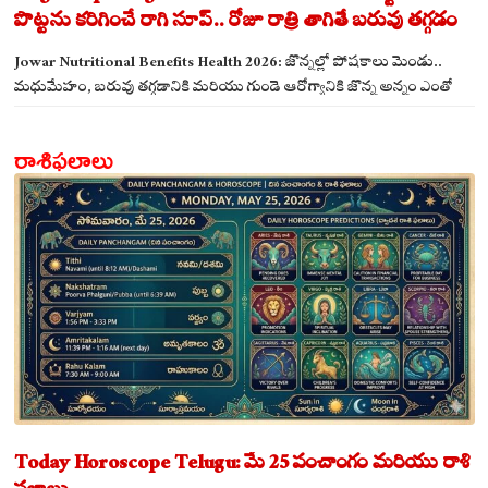
పొట్టను కరిగించే రాగి సూప్.. రోజూ రాత్రి తాగితే బరువు తగ్గడం
ఖాయం!
Jowar Nutritional Benefits Health 2026: జొన్నల్లో పోషకాలు మెండు..
మధుమేహం, బరువు తగ్గడానికి మరియు గుండె ఆరోగ్యానికి జొన్న అన్నం ఎంతో
మేలు!
రాశిఫలాలు
Today Horoscope Telugu: మే 25 పంచాంగం మరియు రాశి