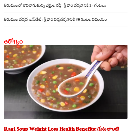
సమేతంగా దర్శించుకున్న అయ్యన్నపాత్రుడు!
తిరుమలలో కొనసాగుతున్న భక్తుల రద్దీ: శ్రీవారి దర్శనానికి 24 గంటలు
తిరుమల దర్శన అప్‌డేట్: శ్రీవారి సర్వదర్శనానికి 30 గంటల సమయం
ఆరోగ్యం
Ragi Soup Weight Loss Health Benefits: గుట్టలాంటి