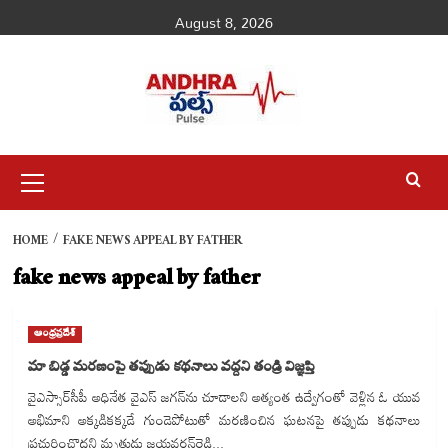
Skip
August 8, 2026
to
content
Primary
Menu
HOME
FAKE NEWS APPEAL BY FATHER
fake news appeal by father
ఆంధ్రప్రదేశ్
మా బిడ్డ మరణంపై తప్పుడు కథనాలు వద్దని తండ్రి విజ్ఞప్తి
వైఎస్సార్‌సీపీ అధినేత వైఎస్ జగన్‌ను చూడాలని అత్యంత ఉద్వేగంతో వెళ్లిన ఓ యువ
అభిమాని అక్కడికక్కడే గుండెపోటుతో మరణించిన ఘటనపై తప్పుడు కథనాలు
ప్రచురించొద్దని మృతుడు జయవర్థన్‌రెడ్డి...