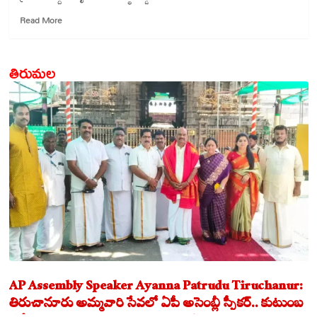
Read
Read More
more
about
మా
తిరుమల
బిడ్డ
మరణంపై
తప్పుడు
కథనాలు
వద్దని
తండ్రి
విజ్ఞప్తి
AP Assembly Speaker Ayanna Patrudu Tiruchanur:
తిరుచానూరు అమ్మవారి సేవలో ఏపీ అసెంబ్లీ స్పీకర్.. కుటుంబ