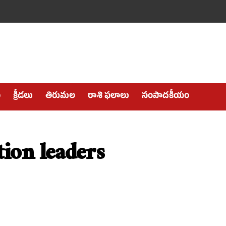
ం
క్రీడలు
తిరుమల
రాశి ఫలాలు
సంపాదకీయం
tion leaders