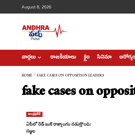
Skip
August 8, 2026
to
content
వార్తలు
రాజకీయాలు
క్రైం
సినిమా
ఆరోగ్య
HOME
FAKE CASES ON OPPOSITION LEADERS
fake cases on opposi
ఆంధ్రప్రదేశ్
ఏపీలో రెడ్ బుక్ రాజ్యాంగం నడుస్తోంది:
సజ్జల