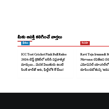
మీకు ఆసక్తి కలిగించే వార్తలు
క్రీడలు
సినిమా
ICC Test Cricket Pink Ball Rules
Ravi Teja Irumudi 
2026: టెస్ట్ క్రికెట్‌లో ఐసీసీ విప్లవాత్మక
Nirvana: రవితేజని సరికొ
మార్పులు.. మసక వెలుతురు ఉంటే
ఎమోషనల్ యాంగిల్‌లో
పింక్ బాల్‌తో ఆట, ఫీల్డ్‌లోకి కోచ్‌లు!
చూపించబోతున్న ‘ఇరు