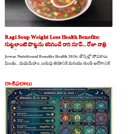
Ragi Soup Weight Loss Health Benefits:
గుట్టలాంటి పొట్టను కరిగించే రాగి సూప్.. రోజూ రాత్రి
తాగితే బరువు తగ్గడం ఖాయం!
Jowar Nutritional Benefits Health 2026: జొన్నల్లో పోషకాలు
మెండు.. మధుమేహం, బరువు తగ్గడానికి మరియు గుండె ఆరోగ్యానికి
జొన్న అన్నం ఎంతో మేలు!
రాశిఫలాలు