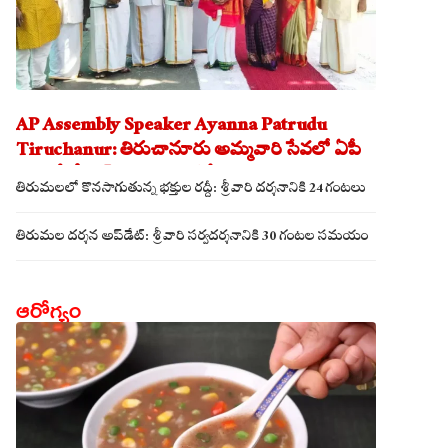
AP Assembly Speaker Ayanna Patrudu
Tiruchanur: తిరుచానూరు అమ్మవారి సేవలో ఏపీ
అసెంబ్లీ స్పీకర్.. కుటుంబ సమేతంగా దర్శించుకున్న
తిరుమలలో కొనసాగుతున్న భక్తుల రద్దీ: శ్రీవారి దర్శనానికి 24 గంటలు
అయ్యన్నపాత్రుడు!
తిరుమల దర్శన అప్‌డేట్: శ్రీవారి సర్వదర్శనానికి 30 గంటల సమయం
ఆరోగ్యం