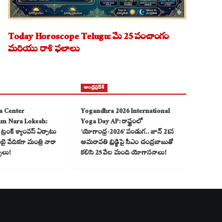
Today Horoscope Telugu: మే 25 పంచాంగం
మరియు రాశి ఫలాలు
ఆంధ్రప్రదేశ్
a Center
Yogandhra 2026 International
am Nara Lokesh:
Yoga Day AP: రాష్ట్రంలో
్రంక్ క్యాంపస్ ఏర్పాటు
‘యోగాంధ్ర-2026’ పండుగ.. జూన్ 21న
 వేదికగా మంత్రి నారా
అమరావతి బ్రిడ్జిపై సీఎం చంద్రబాబుతో
్చలు!
కలిసి 25 వేల మంది యోగాసనాలు!