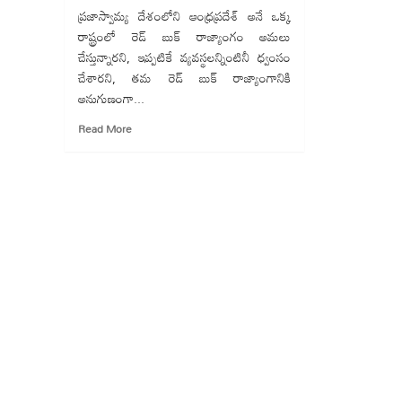
ప్రజాస్వామ్య దేశంలోని ఆంధ్రప్రదేశ్ అనే ఒక్క
రాష్ట్రంలో రెడ్ బుక్ రాజ్యాంగం అమలు
చేస్తున్నారని, ఇప్పటికే వ్యవస్థలన్నింటినీ ధ్వంసం
చేశారని, తమ రెడ్ బుక్ రాజ్యాంగానికి
అనుగుణంగా...
Read
Read More
more
about
ఏపీలో
రెడ్
బుక్
రాజ్యాంగం
నడుస్తోంది:
సజ్జల