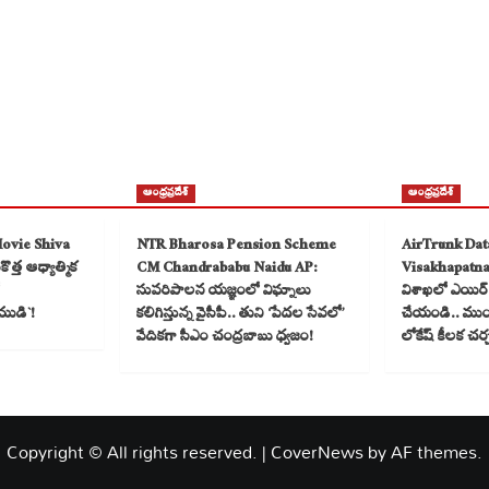
ఆంధ్రప్రదేశ్
ఆంధ్రప్రదేశ్
Movie Shiva
NTR Bharosa Pension Scheme
AirTrunk Dat
త్త ఆధ్యాత్మిక
CM Chandrababu Naidu AP:
Visakhapatn
సుపరిపాలన యజ్ఞంలో విఘ్నాలు
విశాఖలో ఎయిర్ ట
ముడి`!
కలిగిస్తున్న వైసీపీ.. తుని ‘పేదల సేవలో’
చేయండి.. ముంబై
వేదికగా సీఎం చంద్రబాబు ధ్వజం!
లోకేష్ కీలక చర
Copyright © All rights reserved.
|
CoverNews
by AF themes.