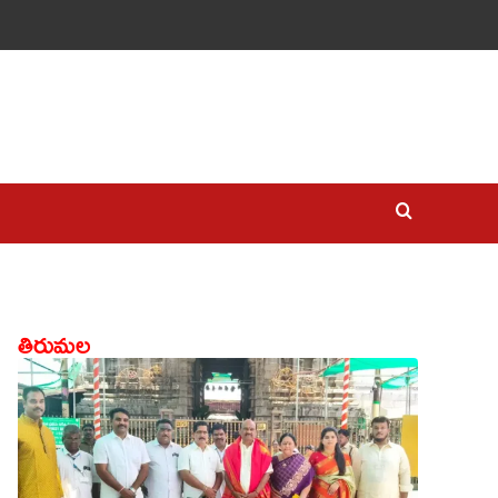
తిరుమల