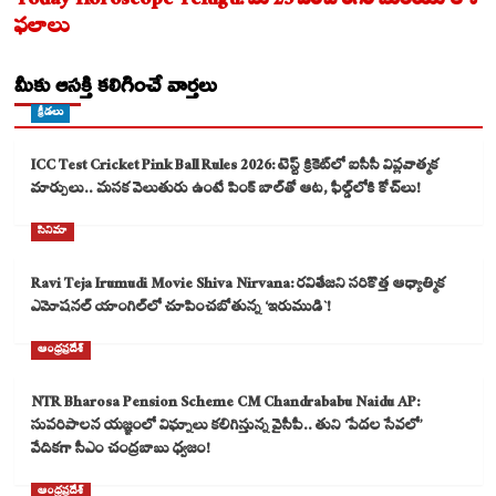
Today Horoscope Telugu: మే 25 పంచాంగం మరియు రాశి
ఫలాలు
మీకు ఆసక్తి కలిగించే వార్తలు
క్రీడలు
ICC Test Cricket Pink Ball Rules 2026: టెస్ట్ క్రికెట్‌లో ఐసీసీ విప్లవాత్మక
మార్పులు.. మసక వెలుతురు ఉంటే పింక్ బాల్‌తో ఆట, ఫీల్డ్‌లోకి కోచ్‌లు!
సినిమా
Ravi Teja Irumudi Movie Shiva Nirvana: రవితేజని సరికొత్త ఆధ్యాత్మిక
ఎమోషనల్ యాంగిల్‌లో చూపించబోతున్న ‘ఇరుముడి`!
ఆంధ్రప్రదేశ్
NTR Bharosa Pension Scheme CM Chandrababu Naidu AP:
సుపరిపాలన యజ్ఞంలో విఘ్నాలు కలిగిస్తున్న వైసీపీ.. తుని ‘పేదల సేవలో’
వేదికగా సీఎం చంద్రబాబు ధ్వజం!
ఆంధ్రప్రదేశ్