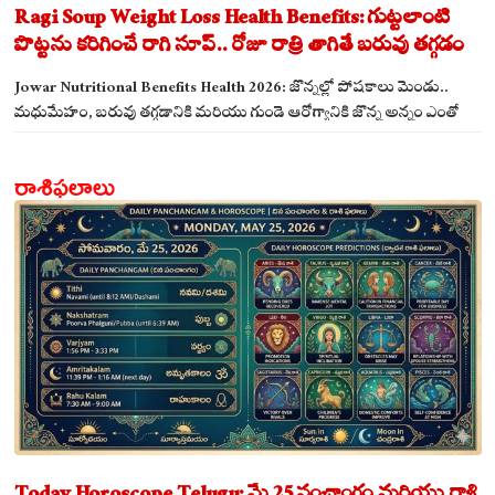
Ragi Soup Weight Loss Health Benefits: గుట్టలాంటి
పొట్టను కరిగించే రాగి సూప్.. రోజూ రాత్రి తాగితే బరువు తగ్గడం
ఖాయం!
Jowar Nutritional Benefits Health 2026: జొన్నల్లో పోషకాలు మెండు..
మధుమేహం, బరువు తగ్గడానికి మరియు గుండె ఆరోగ్యానికి జొన్న అన్నం ఎంతో
మేలు!
రాశిఫలాలు