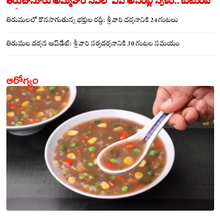
తిరుచానూరు అమ్మవారి సేవలో ఏపీ అసెంబ్లీ స్పీకర్.. కుటుంబ
సమేతంగా దర్శించుకున్న అయ్యన్నపాత్రుడు!
తిరుమలలో కొనసాగుతున్న భక్తుల రద్దీ: శ్రీవారి దర్శనానికి 24 గంటలు
తిరుమల దర్శన అప్‌డేట్: శ్రీవారి సర్వదర్శనానికి 30 గంటల సమయం
ఆరోగ్యం