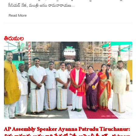
సీనియర్ నేత, మంత్రి ఆనం రామనారాయణ...
Read
Read More
more
about
ఆత్మకూరు
తిరుమల
రాజకీయం:
ఆనం
పట్టు..
కన్నబాబు,
కొమ్మి
వర్గాల
అసంతృప్తి
సెగలు!
AP Assembly Speaker Ayanna Patrudu Tiruchanur: