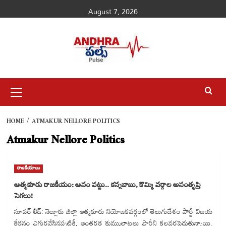
Skip
August 7, 2026
to
content
Primary
Menu
HOME
ATMAKUR NELLORE POLITICS
Atmakur Nellore Politics
రాజకీయాలు
ఆత్మకూరు రాజకీయం: ఆనం పట్టు.. కన్నబాబు, కొమ్మి వర్గాల అసంతృప్తి
సెగలు!
సూపర్ లీడ్: నెల్లూరు జిల్లా ఆత్మకూరు నియోజకవర్గంలో తెలుగుదేశం పార్టీ విజయ
కేతనం ఎగురవేసినప్పటికీ, అంతర్గత కుమ్ములాటలు పార్టీని కలవరపెడుతున్నాయి.