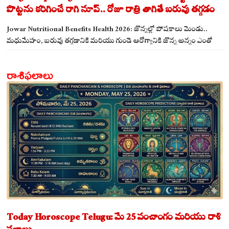
పొట్టను కరిగించే రాగి సూప్.. రోజూ రాత్రి తాగితే బరువు తగ్గడం
ఖాయం!
Jowar Nutritional Benefits Health 2026: జొన్నల్లో పోషకాలు మెండు..
మధుమేహం, బరువు తగ్గడానికి మరియు గుండె ఆరోగ్యానికి జొన్న అన్నం ఎంతో
మేలు!
రాశిఫలాలు
Today Horoscope Telugu: మే 25 పంచాంగం మరియు రాశి