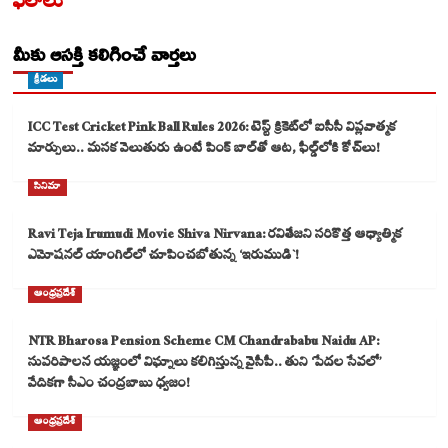
ఫలాలు
మీకు ఆసక్తి కలిగించే వార్తలు
క్రీడలు
ICC Test Cricket Pink Ball Rules 2026: టెస్ట్ క్రికెట్‌లో ఐసీసీ విప్లవాత్మక
మార్పులు.. మసక వెలుతురు ఉంటే పింక్ బాల్‌తో ఆట, ఫీల్డ్‌లోకి కోచ్‌లు!
సినిమా
Ravi Teja Irumudi Movie Shiva Nirvana: రవితేజని సరికొత్త ఆధ్యాత్మిక
ఎమోషనల్ యాంగిల్‌లో చూపించబోతున్న ‘ఇరుముడి`!
ఆంధ్రప్రదేశ్
NTR Bharosa Pension Scheme CM Chandrababu Naidu AP:
సుపరిపాలన యజ్ఞంలో విఘ్నాలు కలిగిస్తున్న వైసీపీ.. తుని ‘పేదల సేవలో’
వేదికగా సీఎం చంద్రబాబు ధ్వజం!
ఆంధ్రప్రదేశ్