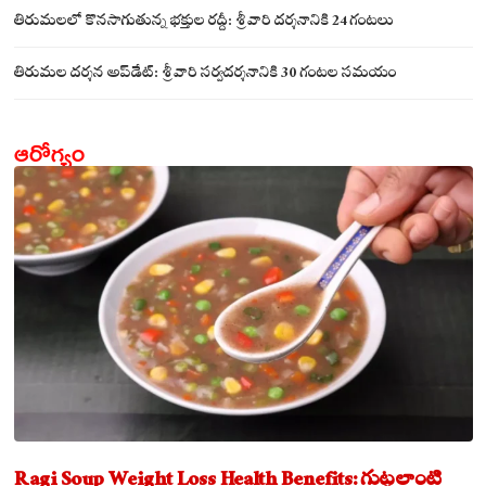
సమేతంగా దర్శించుకున్న అయ్యన్నపాత్రుడు!
తిరుమలలో కొనసాగుతున్న భక్తుల రద్దీ: శ్రీవారి దర్శనానికి 24 గంటలు
తిరుమల దర్శన అప్‌డేట్: శ్రీవారి సర్వదర్శనానికి 30 గంటల సమయం
ఆరోగ్యం
Ragi Soup Weight Loss Health Benefits: గుట్టలాంటి