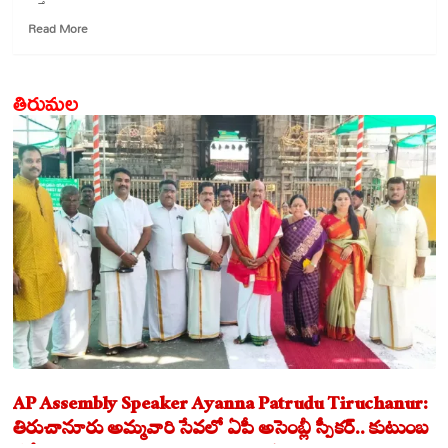
Read
Read More
more
about
రికార్డుకు
తిరుమల
అడుగు
దూరంలో
దీప్తి
శర్మ..
AP Assembly Speaker Ayanna Patrudu Tiruchanur:
తిరుచానూరు అమ్మవారి సేవలో ఏపీ అసెంబ్లీ స్పీకర్.. కుటుంబ