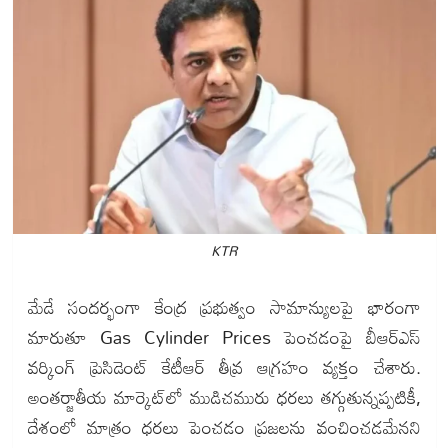
KTR
మేడే సందర్భంగా కేంద్ర ప్రభుత్వం సామాన్యులపై భారంగా
మారుతూ Gas Cylinder Prices పెంచడంపై బీఆర్‌ఎస్
వర్కింగ్ ప్రెసిడెంట్ కేటీఆర్ తీవ్ర ఆగ్రహం వ్యక్తం చేశారు.
అంతర్జాతీయ మార్కెట్‌లో ముడిచమురు ధరలు తగ్గుతున్నప్పటికీ,
దేశంలో మాత్రం ధరలు పెంచడం ప్రజలను వంచించడమేనని