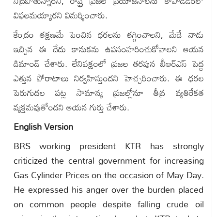
నిద్రపోతున్నారని, రాష్ట్ర ప్రజల ప్రయోజనాలను కాపాడడంలో
విఫలమయ్యారని విమర్శించారు.
కేంద్రం తక్షణమే పెంచిన ధరలను తగ్గించాలని, మేడే నాడు
ఇచ్చిన ఈ చేదు కానుకను ఉపసంహరించుకోవాలని ఆయన
డిమాండ్ చేశారు. లేనిపక్షంలో ప్రజల తరపున బీఆర్‌ఎస్ పెద్ద
ఎత్తున పోరాటాలు నిర్వహిస్తుందని హెచ్చరించారు. ఈ ధరల
పెరుగుదల పట్ల సామాన్య ప్రజల్లోనూ తీవ్ర వ్యతిరేకత
వ్యక్తమవుతోందని ఆయన గుర్తు చేశారు.
English Version
BRS working president KTR has strongly
criticized the central government for increasing
Gas Cylinder Prices on the occasion of May Day.
He expressed his anger over the burden placed
on common people despite falling crude oil