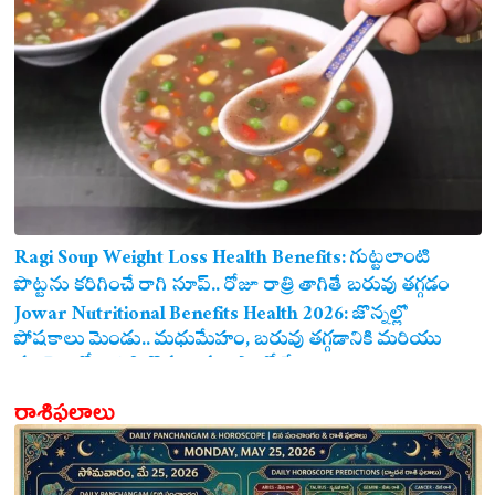
Ragi Soup Weight Loss Health Benefits: గుట్టలాంటి
పొట్టను కరిగించే రాగి సూప్.. రోజూ రాత్రి తాగితే బరువు తగ్గడం
ఖాయం!
Jowar Nutritional Benefits Health 2026: జొన్నల్లో
పోషకాలు మెండు.. మధుమేహం, బరువు తగ్గడానికి మరియు
గుండె ఆరోగ్యానికి జొన్న అన్నం ఎంతో మేలు!
రాశిఫలాలు