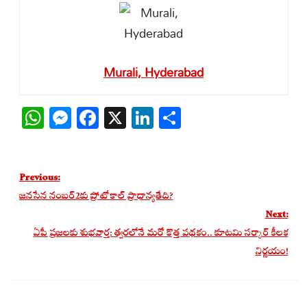
Murali, Hyderabad
WhatsApp
Messenger
Facebook
X
LinkedIn
Share
Post
Previous:
navigation
జనసేన నంబర్2కు ప్రోటోకాల్ ప్రాధాన్యతేది?
Next:
ఏపీ ప్రజలకు శుభవార్త: త్వరలోనే మరో కొత్త పథకం.. కూటమి సర్కార్ కీలక
నిర్ణయం!