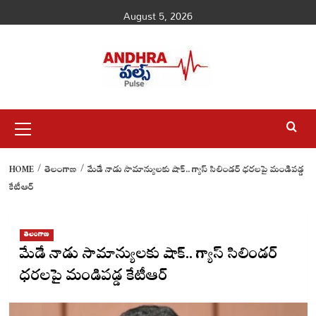
Skip
August 5, 2026
to
content
Primary
Menu
HOME
తెలంగాణ
మేడే నాడు సామాన్యులకు షాక్.. గ్యాస్ సిలిండర్ ధరలపై మండిపడ్డ
కేటీఆర్
తెలంగాణ
మేడే నాడు సామాన్యులకు షాక్.. గ్యాస్ సిలిండర్
ధరలపై మండిపడ్డ కేటీఆర్