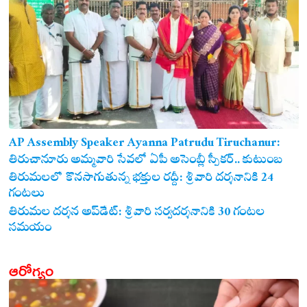
AP Assembly Speaker Ayanna Patrudu Tiruchanur:
తిరుచానూరు అమ్మవారి సేవలో ఏపీ అసెంబ్లీ స్పీకర్.. కుటుంబ
సమేతంగా దర్శించుకున్న అయ్యన్నపాత్రుడు!
తిరుమలలో కొనసాగుతున్న భక్తుల రద్దీ: శ్రీవారి దర్శనానికి 24
గంటలు
తిరుమల దర్శన అప్‌డేట్: శ్రీవారి సర్వదర్శనానికి 30 గంటల
సమయం
ఆరోగ్యం