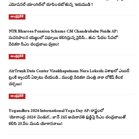
ఎమోషనల్ యాంగిల్‌లో చూపించబోతున్న ‘ఇరుముడి`!
ఆంధ్రప్రదేశ్
NTR Bharosa Pension Scheme CM Chandrababu Naidu AP:
సుపరిపాలన యజ్ఞంలో విఘ్నాలు కలిగిస్తున్న వైసీపీ.. తుని ‘పేదల సేవలో’
వేదికగా సీఎం చంద్రబాబు ధ్వజం!
ఆంధ్రప్రదేశ్
AirTrunk Data Center Visakhapatnam Nara Lokesh: విశాఖలో ఎయిర్
ట్రంక్ క్యాంపస్ ఏర్పాటు చేయండి.. ముంబై వేదికగా మంత్రి నారా లోకేష్ కీలక
చర్చలు!
ఆంధ్రప్రదేశ్
Yogandhra 2026 International Yoga Day AP: రాష్ట్రంలో
‘యోగాంధ్ర-2026’ పండుగ.. జూన్ 21న అమరావతి బ్రిడ్జిపై సీఎం చంద్రబాబుతో
కలిసి 25 వేల మంది యోగాసనాలు!