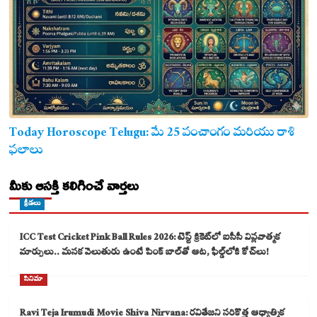
Today Horoscope Telugu: మే 25 పంచాంగం మరియు రాశి
ఫలాలు
మీకు ఆసక్తి కలిగించే వార్తలు
క్రీడలు
ICC Test Cricket Pink Ball Rules 2026: టెస్ట్ క్రికెట్‌లో ఐసీసీ విప్లవాత్మక
మార్పులు.. మసక వెలుతురు ఉంటే పింక్ బాల్‌తో ఆట, ఫీల్డ్‌లోకి కోచ్‌లు!
సినిమా
Ravi Teja Irumudi Movie Shiva Nirvana: రవితేజని సరికొత్త ఆధ్యాత్మిక