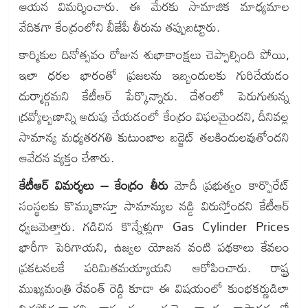
ఆయన విమర్శించారు. ఈ మేరకు సామాజిక మాధ్యమాల
వేదికగా కేంద్రంలోని బీజేపీ తీరును తప్పుబట్టారు.
కార్మికుల దినోత్సవం రోజున శుభాకాంక్షలు చెప్పాల్సింది పోయి,
ఇలా ధరల భారంతో ప్రజలను ఇబ్బందులకు గురిచేయడం
దుర్మార్గమని కేటీఆర్ పేర్కొన్నారు. దేశంలో పెరుగుతున్న
ద్రవ్యోల్బణాన్ని అదుపు చేయడంలో కేంద్రం విఫలమైందని, దీనివల్ల
సామాన్య మధ్యతరగతి కుటుంబాల బడ్జెట్ తలకిందులవుతోందని
ఆవేదన వ్యక్తం చేశారు.
కేటీఆర్ విమర్శలు – కేంద్రం తీరు
మోదీ ప్రభుత్వం కార్పొరేట్
సంస్థలకు కొమ్ముకాస్తూ సామాన్యుల నడ్డి విరుస్తోందని కేటీఆర్
ధ్వజమెత్తారు. గడిచిన కొన్నేళ్లుగా Gas Cylinder Prices
భారీగా పెరిగాయని, ఉజ్వల యోజన వంటి పథకాలు కేవలం
ప్రకటనలకే పరిమితమయ్యాయని ఆరోపించారు. రాష్ట్ర
ముఖ్యమంత్రి రేవంత్ రెడ్డి కూడా ఈ విషయంలో కుంభకర్ణుడిలా