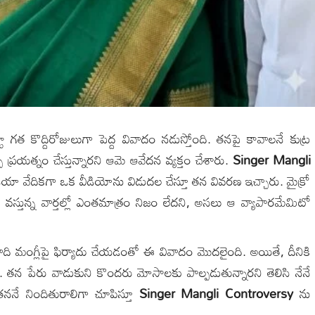
 గత కొద్దిరోజులుగా పెద్ద వివాదం నడుస్తోంది. తనపై కావాలనే కుట్ర
ప్రయత్నం చేస్తున్నారని ఆమె ఆవేదన వ్యక్తం చేశారు.
Singer Mangli
ా వేదికగా ఒక వీడియోను విడుదల చేస్తూ తన వివరణ ఇచ్చారు. మైక్రో
వస్తున్న వార్తల్లో ఎంతమాత్రం నిజం లేదని, అసలు ఆ వ్యాపారమేమిటో
వాది మంగ్లీపై ఫిర్యాదు చేయడంతో ఈ వివాదం మొదలైంది. అయితే, దీనికి
ు. తన పేరు వాడుకుని కొందరు మోసాలకు పాల్పడుతున్నారని తెలిసి నేనే
తననే నిందితురాలిగా చూపిస్తూ
Singer Mangli Controversy
ను