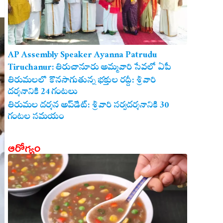
AP Assembly Speaker Ayanna Patrudu
Tiruchanur: తిరుచానూరు అమ్మవారి సేవలో ఏపీ
అసెంబ్లీ స్పీకర్.. కుటుంబ సమేతంగా దర్శించుకున్న
తిరుమలలో కొనసాగుతున్న భక్తుల రద్దీ: శ్రీవారి
దర్శనానికి 24 గంటలు
అయ్యన్నపాత్రుడు!
తిరుమల దర్శన అప్‌డేట్: శ్రీవారి సర్వదర్శనానికి 30
గంటల సమయం
ఆరోగ్యం