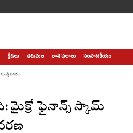
ం
క్రీడలు
తిరుమల
రాశి ఫలాలు
సంపాదకీయం
ై మంగ్లీ వివరణ
 మైక్రో ఫైనాన్స్ స్కామ్
ివరణ