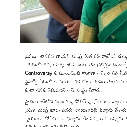
ప్రముఖ జానపద గాయని మంగ్లీ (సత్యవతి రాథోడ్) చుట్టూ
జరుగుతోందని, అసత్య ఆరోపణలతో తన ప్రతిష్టను దిగజార్చే 
Controversy
కు సంబంధించి తాజాగా ఆమె సోషల్ మీడియ
ఫైనాన్స్ పేరుతో తాను రూ. 10 కోట్లు మోసం చేశానంటూ 
కూడా తనకు తెలియదని ఆమె స్పష్టం చేశారు.
హైదరాబాద్‌లోని పంజాగుట్ట పోలీస్ స్టేషన్‌లో ఒక న్యాయ
ప్రతిగా మంగ్లీ కూడా సదరు న్యాయవాదిపై ఫిర్యాదు చేశార
స్వయంగా పోలీసులకు ఫిర్యాదు చేశానని, కానీ ఇప్పుడు 
సృష్టిస్తున్నారని ఆమె పేర్కొన్నారు.