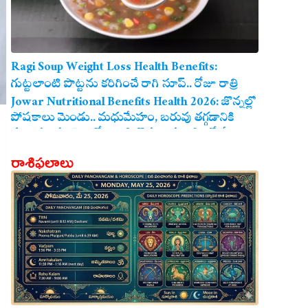
Ragi Soup Weight Loss Health Benefits:
గుట్టలాంటి పొట్టను కరిగించే రాగి సూప్.. రోజూ రాత్రి
తాగితే బరువు తగ్గడం ఖాయం!
Jowar Nutritional Benefits Health 2026: జొన్నల్లో
పోషకాలు మెండు.. మధుమేహం, బరువు తగ్గడానికి
మరియు గుండె ఆరోగ్యానికి జొన్న అన్నం ఎంతో మేలు!
రాశిఫలాలు