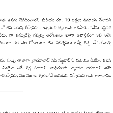
బ్బారావు తనను బెదిరించారని మరియు రూ. 10 లక్షలు డిమాండ్ చేశారని
 తన పరువు తీస్తానని హెచ్చరించినట్లు ఆమె తెలిపారు. “నేను కష్టపడి
ేదు. నా తమ్ముడిపై వస్తున్న ఆరోపణలు కూడా అవాస్తవం” అని ఆమె
ణంగా గత నెల రోజులుగా తన ప్రదర్శనలు అన్నీ రద్దు చేసుకోవాల్సి
నారు. మంగ్లీ తాజాగా హైదరాబాద్ సీపీ సజ్జనార్‌ను మరియు డీజీపీని కలిసి
 ఎవరైనా సరే శిక్ష పడాలని, బాధితులకు న్యాయం జరగాలని ఆమె
ా సహకరిస్తానని, నిజానిజాలు త్వరలోనే బయటకు వస్తాయని ఆమె ఆశాభావం
vath) has been at the center of a major legal dispute,