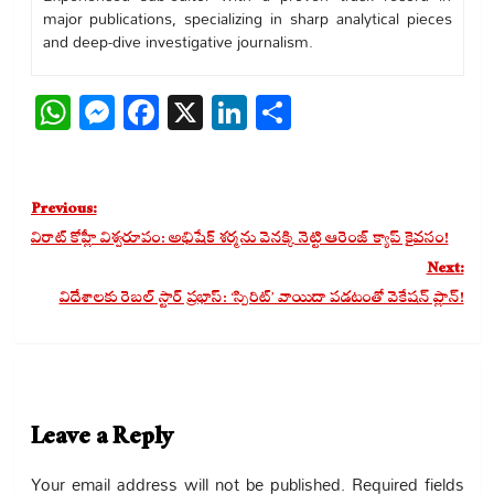
major publications, specializing in sharp analytical pieces
and deep-dive investigative journalism.
WhatsApp
Messenger
Facebook
X
LinkedIn
Share
Post
Previous:
navigation
విరాట్ కోహ్లీ విశ్వరూపం: అభిషేక్ శర్మను వెనక్కి నెట్టి ఆరెంజ్ క్యాప్ కైవసం!
Next:
విదేశాలకు రెబల్ స్టార్ ప్రభాస్: ‘స్పిరిట్’ వాయిదా పడటంతో వెకేషన్ ప్లాన్!
Leave a Reply
Your email address will not be published.
Required fields