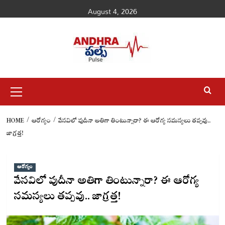
Skip
August 4, 2026
to
content
Primary
Menu
HOME
ఆరోగ్యం
వేసవిలో పుదీనా అతిగా తింటున్నారా? ఈ ఆరోగ్య సమస్యలు తప్పవు..
జాగ్రత్త!
ఆరోగ్యం
వేసవిలో పుదీనా అతిగా తింటున్నారా? ఈ ఆరోగ్య
సమస్యలు తప్పవు.. జాగ్రత్త!