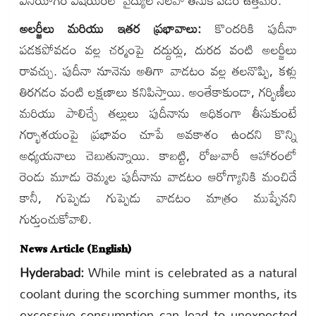
వినియోగం విషయంలో వైద్యుల సలహా తీసుకోవడం ఉత్తమం.
అలర్జీలు మరియు ఇతర ప్రభావాలు:
కొందరికి పుదీనా
పడకపోవడం వల్ల చర్మంపై దద్దుర్లు, దురద వంటి అలర్జీలు
రావచ్చు. పుదీనా నూనెను అతిగా వాడటం వల్ల తలనొప్పి, కళ్లు
తిరగడం వంటి లక్షణాలు కనిపిస్తాయి. అంతేకాకుండా, గర్భిణీలు
మరియు పాలిచ్చే తల్లులు పుదీనాను అధికంగా తీసుకుంటే
గర్భాశయంపై ప్రభావం చూపే అవకాశం ఉందని కొన్ని
అధ్యయనాలు చెబుతున్నాయి. కాబట్టి, రోజువారీ ఆహారంలో
రెండు మూడు రెమ్మల పుదీనాను వాడటం ఆరోగ్యానికి మంచిదే
కానీ, గుప్పెడు గుప్పెడు వాడటం మాత్రం ముప్పేనని
గుర్తుంచుకోవాలి.
News Article (English)
Hyderabad:
While mint is celebrated as a natural
coolant during the scorching summer months, its
excessive consumption can lead to unexpected