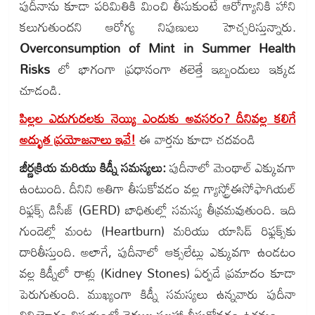
పుదీనాను కూడా పరిమితికి మించి తీసుకుంటే ఆరోగ్యానికి హాని
కలుగుతుందని ఆరోగ్య నిపుణులు హెచ్చరిస్తున్నారు.
Overconsumption of Mint in Summer Health
Risks
లో భాగంగా ప్రధానంగా తలెత్తే ఇబ్బందులు ఇక్కడ
చూడండి.
పిల్లల ఎదుగుదలకు నెయ్యి ఎందుకు అవసరం? దీనివల్ల కలిగే
అద్భుత ప్రయోజనాలు ఇవే!
ఈ వార్తను కూడా చదవండి
జీర్ణక్రియ మరియు కిడ్నీ సమస్యలు:
పుదీనాలో మెంథాల్ ఎక్కువగా
ఉంటుంది. దీనిని అతిగా తీసుకోవడం వల్ల గ్యాస్ట్రోఈసోఫాగియల్
రిఫ్లక్స్ డిసీజ్ (GERD) బాధితుల్లో సమస్య తీవ్రమవుతుంది. ఇది
గుండెల్లో మంట (Heartburn) మరియు యాసిడ్ రిఫ్లక్స్‌కు
దారితీస్తుంది. అలాగే, పుదీనాలో ఆక్సలేట్లు ఎక్కువగా ఉండటం
వల్ల కిడ్నీలో రాళ్లు (Kidney Stones) ఏర్పడే ప్రమాదం కూడా
పెరుగుతుంది. ముఖ్యంగా కిడ్నీ సమస్యలు ఉన్నవారు పుదీనా