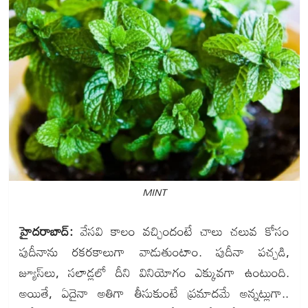
MINT
హైదరాబాద్:
వేసవి కాలం వచ్చిందంటే చాలు చలువ కోసం
పుదీనాను రకరకాలుగా వాడుతుంటాం. పుదీనా పచ్చడి,
జ్యూస్‌లు, సలాడ్లలో దీని వినియోగం ఎక్కువగా ఉంటుంది.
అయితే, ఏదైనా అతిగా తీసుకుంటే ప్రమాదమే అన్నట్లుగా..