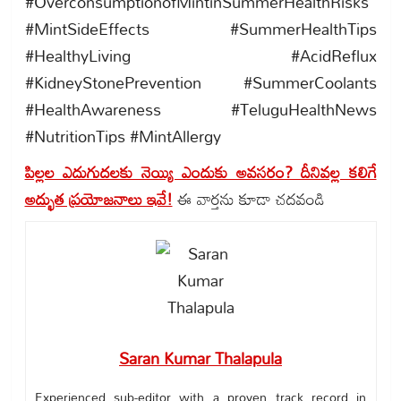
#OverconsumptionofMintinSummerHealthRisks
#MintSideEffects #SummerHealthTips
#HealthyLiving #AcidReflux
#KidneyStonePrevention #SummerCoolants
#HealthAwareness #TeluguHealthNews
#NutritionTips #MintAllergy
పిల్లల ఎదుగుదలకు నెయ్యి ఎందుకు అవసరం? దీనివల్ల కలిగే
అద్భుత ప్రయోజనాలు ఇవే!
ఈ వార్తను కూడా చదవండి
Saran Kumar Thalapula
Experienced sub-editor with a proven track record in