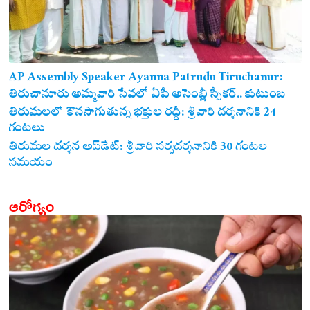
AP Assembly Speaker Ayanna Patrudu Tiruchanur:
తిరుచానూరు అమ్మవారి సేవలో ఏపీ అసెంబ్లీ స్పీకర్.. కుటుంబ
సమేతంగా దర్శించుకున్న అయ్యన్నపాత్రుడు!
తిరుమలలో కొనసాగుతున్న భక్తుల రద్దీ: శ్రీవారి దర్శనానికి 24
గంటలు
తిరుమల దర్శన అప్‌డేట్: శ్రీవారి సర్వదర్శనానికి 30 గంటల
సమయం
ఆరోగ్యం