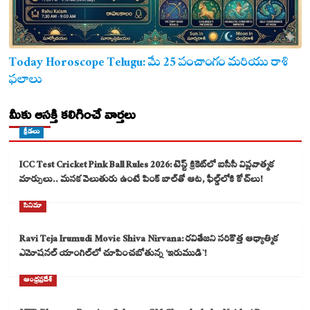
Today Horoscope Telugu: మే 25 పంచాంగం మరియు రాశి
ఫలాలు
మీకు ఆసక్తి కలిగించే వార్తలు
క్రీడలు
ICC Test Cricket Pink Ball Rules 2026: టెస్ట్ క్రికెట్‌లో ఐసీసీ విప్లవాత్మక
మార్పులు.. మసక వెలుతురు ఉంటే పింక్ బాల్‌తో ఆట, ఫీల్డ్‌లోకి కోచ్‌లు!
సినిమా
Ravi Teja Irumudi Movie Shiva Nirvana: రవితేజని సరికొత్త ఆధ్యాత్మిక
ఎమోషనల్ యాంగిల్‌లో చూపించబోతున్న ‘ఇరుముడి`!
ఆంధ్రప్రదేశ్