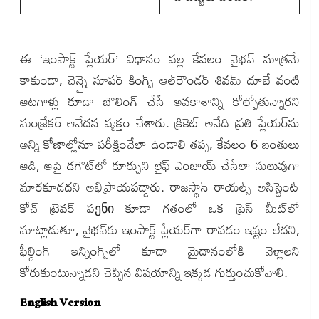
ఈ ‘ఇంపాక్ట్ ప్లేయర్’ విధానం వల్ల కేవలం వైభవ్ మాత్రమే
కాకుండా, చెన్నై సూపర్ కింగ్స్ ఆల్‌రౌండర్ శివమ్ దూబే వంటి
ఆటగాళ్లు కూడా బౌలింగ్ చేసే అవకాశాన్ని కోల్పోతున్నారని
మంజ్రేకర్ ఆవేదన వ్యక్తం చేశారు. క్రికెట్ అనేది ప్రతి ప్లేయర్‌ను
అన్ని కోణాల్లోనూ పరీక్షించేలా ఉండాలి తప్ప, కేవలం 6 బంతులు
ఆడి, ఆపై డగౌట్‌లో కూర్చుని లైఫ్ ఎంజాయ్ చేసేలా సులువుగా
మారకూడదని అభిప్రాయపడ్డారు. రాజస్థాన్ రాయల్స్ అసిస్టెంట్
కోచ్ ట్రెవర్ పენი కూడా గతంలో ఒక ప్రెస్ మీట్‌లో
మాట్లాడుతూ, వైభవ్‌కు ఇంపాక్ట్ ప్లేయర్‌గా రావడం ఇష్టం లేదని,
ఫీల్డింగ్ ఇన్నింగ్స్‌లో కూడా మైదానంలోకి వెళ్లాలని
కోరుకుంటున్నాడని చెప్పిన విషయాన్ని ఇక్కడ గుర్తుంచుకోవాలి.
English Version