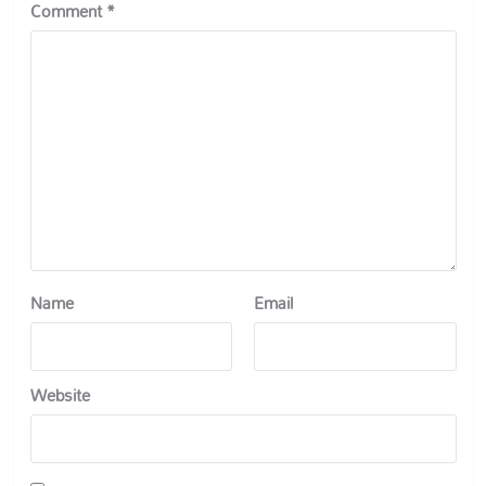
Comment
*
Name
Email
Website