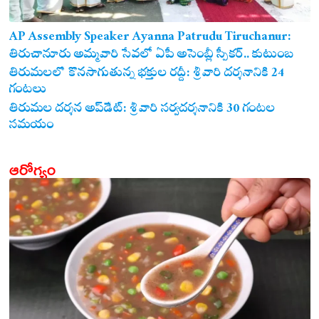
AP Assembly Speaker Ayanna Patrudu Tiruchanur:
తిరుచానూరు అమ్మవారి సేవలో ఏపీ అసెంబ్లీ స్పీకర్.. కుటుంబ
సమేతంగా దర్శించుకున్న అయ్యన్నపాత్రుడు!
తిరుమలలో కొనసాగుతున్న భక్తుల రద్దీ: శ్రీవారి దర్శనానికి 24
గంటలు
తిరుమల దర్శన అప్‌డేట్: శ్రీవారి సర్వదర్శనానికి 30 గంటల
సమయం
ఆరోగ్యం