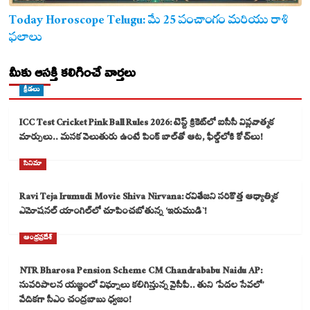
Today Horoscope Telugu: మే 25 పంచాంగం మరియు రాశి
ఫలాలు
మీకు ఆసక్తి కలిగించే వార్తలు
క్రీడలు
ICC Test Cricket Pink Ball Rules 2026: టెస్ట్ క్రికెట్‌లో ఐసీసీ విప్లవాత్మక
మార్పులు.. మసక వెలుతురు ఉంటే పింక్ బాల్‌తో ఆట, ఫీల్డ్‌లోకి కోచ్‌లు!
సినిమా
Ravi Teja Irumudi Movie Shiva Nirvana: రవితేజని సరికొత్త ఆధ్యాత్మిక
ఎమోషనల్ యాంగిల్‌లో చూపించబోతున్న ‘ఇరుముడి`!
ఆంధ్రప్రదేశ్
NTR Bharosa Pension Scheme CM Chandrababu Naidu AP:
సుపరిపాలన యజ్ఞంలో విఘ్నాలు కలిగిస్తున్న వైసీపీ.. తుని ‘పేదల సేవలో’
వేదికగా సీఎం చంద్రబాబు ధ్వజం!