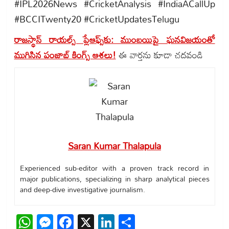
#IPL2026News #CricketAnalysis #IndiaACallUp
#BCCITwenty20 #CricketUpdatesTelugu
రాజస్థాన్ రాయల్స్ ప్లేఆఫ్స్‌కు: ముంబయిపై ఘనవిజయంతో
ముగిసిన పంజాబ్ కింగ్స్ ఆశలు!
ఈ వార్తను కూడా చదవండి
Saran Kumar Thalapula
Experienced sub-editor with a proven track record in
major publications, specializing in sharp analytical pieces
and deep-dive investigative journalism.
WhatsApp
Messenger
Facebook
X
LinkedIn
Share