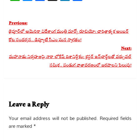
Post
Previous:
navigation
జైపూర్‌లో అమెరికా విదేశాంగ మంత్రి మార్కో రూబియో: చారిత్రాత్మక అంబర్
కోట సందర్శన.. డిప్యూటీ సీఎం ఘన స్వాగతం!
Next:
మహానాడు నిర్వహణపై నారా లోకేష్ దిశానిర్దేశం: క్లస్టర్ ఇన్‌ఛార్జ్‌లతో వర్చువల్
సమీక్ష.. పండుగ వాతావరణంలో జరపాలని పిలుపు!
Leave a Reply
Your email address will not be published.
Required fields
are marked
*