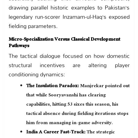
drawing parallel historic examples to Pakistan’s
legendary run-scorer Inzamam-ul-Haq’s exposed
fielding parameters.
Micro-Specialization Versus Classical Development
Pathways
The tactical dialogue focused on how domestic
structural incentives are altering player
conditioning dynamics:
The Insulation Paradox:
Manjrekar pointed out
that while Sooryavanshi has clearing
capabilities, hitting 53 sixes this season, his
tactical absence during fielding iterations stops
him from managing in-game adversity.
India A Career Fast-Track:
The strategic