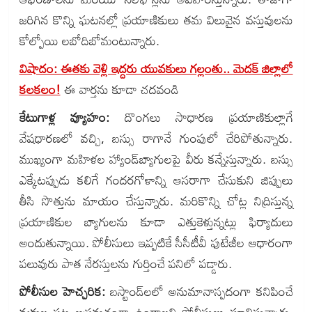
జరిగిన కొన్ని ఘటనల్లో ప్రయాణికులు తమ విలువైన వస్తువులను
కోల్పోయి లబోదిబోమంటున్నారు.
విషాదం: ఈతకు వెళ్లి ఇద్దరు యువకులు గల్లంతు.. మెదక్ జిల్లాలో
కలకలం!
ఈ వార్తను కూడా చదవండి
కేటుగాళ్ల వ్యూహం:
దొంగలు సాధారణ ప్రయాణికుల్లాగే
వేషధారణలో వచ్చి, బస్సు రాగానే గుంపులో చేరిపోతున్నారు.
ముఖ్యంగా మహిళల హ్యాండ్‌బ్యాగులపై వీరు కన్నేస్తున్నారు. బస్సు
ఎక్కేటప్పుడు కలిగే గందరగోళాన్ని ఆసరాగా చేసుకుని జిప్పులు
తీసి సొత్తును మాయం చేస్తున్నారు. మరికొన్ని చోట్ల నిద్రిస్తున్న
ప్రయాణికుల బ్యాగులను కూడా ఎత్తుకెళ్తున్నట్లు ఫిర్యాదులు
అందుతున్నాయి. పోలీసులు ఇప్పటికే సీసీటీవీ ఫుటేజీల ఆధారంగా
పలువురు పాత నేరస్తులను గుర్తించే పనిలో పడ్డారు.
పోలీసుల హెచ్చరిక:
బస్టాండ్‌లలో అనుమానాస్పదంగా కనిపించే
వ్యక్తుల పట్ల అప్రమత్తంగా ఉండాలని పోలీసులు సూచిస్తున్నారు.