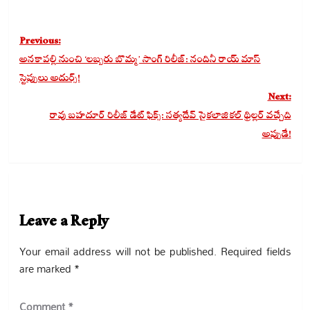
Post
Previous:
navigation
అనకాపల్లి నుంచి ‘లబ్బరు బొమ్మ’ సాంగ్ రిలీజ్: నందినీ రాయ్ మాస్
స్టెప్పులు అదుర్స్!
Next:
రావు బహదూర్ రిలీజ్ డేట్ ఫిక్స్: సత్యదేవ్ సైకలాజికల్ థ్రిల్లర్ వచ్చేది
అప్పుడే!
Leave a Reply
Your email address will not be published.
Required fields
are marked
*
Comment
*