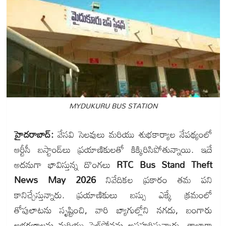
MYDUKURU BUS STATION
హైదరాబాద్:
వేసవి సెలవులు మరియు శుభకార్యాల నేపథ్యంలో
ఆర్టీసీ బస్టాండ్‌లు ప్రయాణికులతో కిక్కిరిసిపోతున్నాయి. ఇదే
అదనుగా భావిస్తున్న దొంగలు
RTC Bus Stand Theft
News May 2026
నివేదికల ప్రకారం తమ పని
కానిచ్చేస్తున్నారు. ప్రయాణికులు బస్సు ఎక్కే క్రమంలో
తోపులాటను సృష్టించి, వారి బ్యాగుల్లోని నగదు, బంగారు
ఆభరణాలను మరియు సెల్‌ఫోన్లను అపహరిస్తున్నారు. తాజాగా