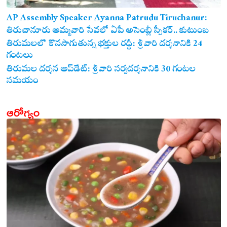
AP Assembly Speaker Ayanna Patrudu Tiruchanur:
తిరుచానూరు అమ్మవారి సేవలో ఏపీ అసెంబ్లీ స్పీకర్.. కుటుంబ
సమేతంగా దర్శించుకున్న అయ్యన్నపాత్రుడు!
తిరుమలలో కొనసాగుతున్న భక్తుల రద్దీ: శ్రీవారి దర్శనానికి 24
గంటలు
తిరుమల దర్శన అప్‌డేట్: శ్రీవారి సర్వదర్శనానికి 30 గంటల
సమయం
ఆరోగ్యం