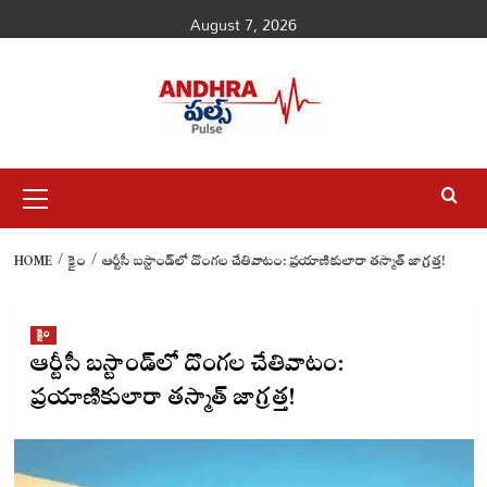
Skip
August 7, 2026
to
content
Primary
Menu
HOME
క్రైం
ఆర్టీసీ బస్టాండ్‌లో దొంగల చేతివాటం: ప్రయాణికులారా తస్మాత్ జాగ్రత్త!
క్రైం
ఆర్టీసీ బస్టాండ్‌లో దొంగల చేతివాటం:
ప్రయాణికులారా తస్మాత్ జాగ్రత్త!