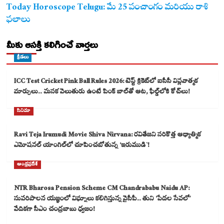
Today Horoscope Telugu: మే 25 పంచాంగం మరియు రాశి
ఫలాలు
మీకు ఆసక్తి కలిగించే వార్తలు
క్రీడలు
ICC Test Cricket Pink Ball Rules 2026: టెస్ట్ క్రికెట్‌లో ఐసీసీ విప్లవాత్మక
మార్పులు.. మసక వెలుతురు ఉంటే పింక్ బాల్‌తో ఆట, ఫీల్డ్‌లోకి కోచ్‌లు!
సినిమా
Ravi Teja Irumudi Movie Shiva Nirvana: రవితేజని సరికొత్త ఆధ్యాత్మిక
ఎమోషనల్ యాంగిల్‌లో చూపించబోతున్న ‘ఇరుముడి`!
ఆంధ్రప్రదేశ్
NTR Bharosa Pension Scheme CM Chandrababu Naidu AP:
సుపరిపాలన యజ్ఞంలో విఘ్నాలు కలిగిస్తున్న వైసీపీ.. తుని ‘పేదల సేవలో’
వేదికగా సీఎం చంద్రబాబు ధ్వజం!