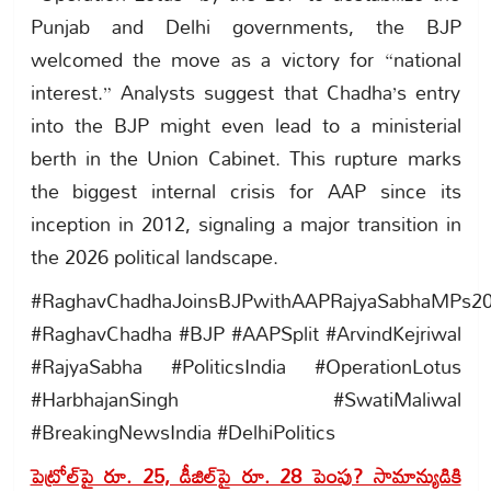
Punjab and Delhi governments, the BJP
welcomed the move as a victory for “national
interest.” Analysts suggest that Chadha’s entry
into the BJP might even lead to a ministerial
berth in the Union Cabinet. This rupture marks
the biggest internal crisis for AAP since its
inception in 2012, signaling a major transition in
the 2026 political landscape.
#RaghavChadhaJoinsBJPwithAAPRajyaSabhaMPs2
#RaghavChadha #BJP #AAPSplit #ArvindKejriwal
#RajyaSabha #PoliticsIndia #OperationLotus
#HarbhajanSingh #SwatiMaliwal
#BreakingNewsIndia #DelhiPolitics
పెట్రోల్‌పై రూ. 25, డీజిల్‌పై రూ. 28 పెంపు? సామాన్యుడికి