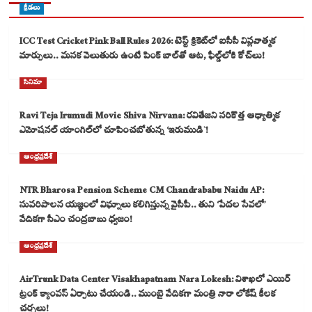
క్రీడలు
ICC Test Cricket Pink Ball Rules 2026: టెస్ట్ క్రికెట్‌లో ఐసీసీ విప్లవాత్మక
మార్పులు.. మసక వెలుతురు ఉంటే పింక్ బాల్‌తో ఆట, ఫీల్డ్‌లోకి కోచ్‌లు!
సినిమా
Ravi Teja Irumudi Movie Shiva Nirvana: రవితేజని సరికొత్త ఆధ్యాత్మిక
ఎమోషనల్ యాంగిల్‌లో చూపించబోతున్న ‘ఇరుముడి`!
ఆంధ్రప్రదేశ్
NTR Bharosa Pension Scheme CM Chandrababu Naidu AP:
సుపరిపాలన యజ్ఞంలో విఘ్నాలు కలిగిస్తున్న వైసీపీ.. తుని ‘పేదల సేవలో’
వేదికగా సీఎం చంద్రబాబు ధ్వజం!
ఆంధ్రప్రదేశ్
AirTrunk Data Center Visakhapatnam Nara Lokesh: విశాఖలో ఎయిర్
ట్రంక్ క్యాంపస్ ఏర్పాటు చేయండి.. ముంబై వేదికగా మంత్రి నారా లోకేష్ కీలక
చర్చలు!