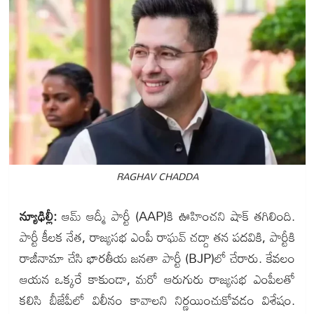
RAGHAV CHADDA
న్యూఢిల్లీ:
ఆమ్ ఆద్మీ పార్టీ (AAP)కి ఊహించని షాక్ తగిలింది.
పార్టీ కీలక నేత, రాజ్యసభ ఎంపీ రాఘవ్ చద్దా తన పదవికి, పార్టీకి
రాజీనామా చేసి భారతీయ జనతా పార్టీ (BJP)లో చేరారు. కేవలం
ఆయన ఒక్కరే కాకుండా, మరో ఆరుగురు రాజ్యసభ ఎంపీలతో
కలిసి బీజేపీలో విలీనం కావాలని నిర్ణయించుకోవడం విశేషం.