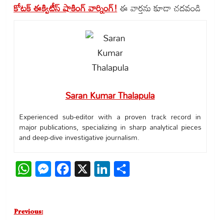
కోటక్ ఈక్విటీస్ షాకింగ్ వార్నింగ్!
ఈ వార్తను కూడా చదవండి
Saran Kumar Thalapula
Experienced sub-editor with a proven track record in
major publications, specializing in sharp analytical pieces
and deep-dive investigative journalism.
WhatsApp
Messenger
Facebook
X
LinkedIn
Share
Post
Previous: