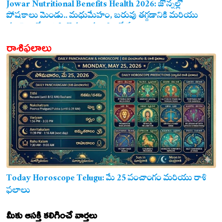
ఖాయం!
Jowar Nutritional Benefits Health 2026: జొన్నల్లో
పోషకాలు మెండు.. మధుమేహం, బరువు తగ్గడానికి మరియు
గుండె ఆరోగ్యానికి జొన్న అన్నం ఎంతో మేలు!
రాశిఫలాలు
Today Horoscope Telugu: మే 25 పంచాంగం మరియు రాశి
ఫలాలు
మీకు ఆసక్తి కలిగించే వార్తలు