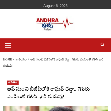
Skip
August 6, 2026
to
content
Primary
Menu
HOME
జాతీయం
ఆప్ నుంచి బీజేపీలోకి రాఘవ్ చద్దా.. 7గురు ఎంపీలతో కలిసి భారీ
కుదుపు!
జాతీయం
ఆప్ నుంచి బీజేపీలోకి రాఘవ్ చద్దా.. 7గురు
ఎంపీలతో కలిసి భారీ కుదుపు!