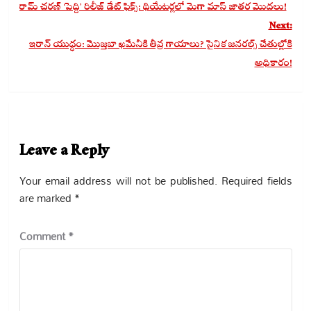
navigation
రామ్ చరణ్ ‘పెద్ది’ రిలీజ్ డేట్ ఫిక్స్: థియేటర్లలో మెగా మాస్ జాతర మొదలు!
Next:
ఇరాన్ యుద్ధం: మొజ్తబా ఖమేనీకి తీవ్ర గాయాలు? సైనిక జనరల్స్ చేతుల్లోకి
అధికారం!
Leave a Reply
Your email address will not be published.
Required fields
are marked
*
Comment
*