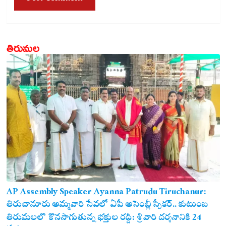
తిరుమల
AP Assembly Speaker Ayanna Patrudu Tiruchanur:
తిరుచానూరు అమ్మవారి సేవలో ఏపీ అసెంబ్లీ స్పీకర్.. కుటుంబ
సమేతంగా దర్శించుకున్న అయ్యన్నపాత్రుడు!
తిరుమలలో కొనసాగుతున్న భక్తుల రద్దీ: శ్రీవారి దర్శనానికి 24