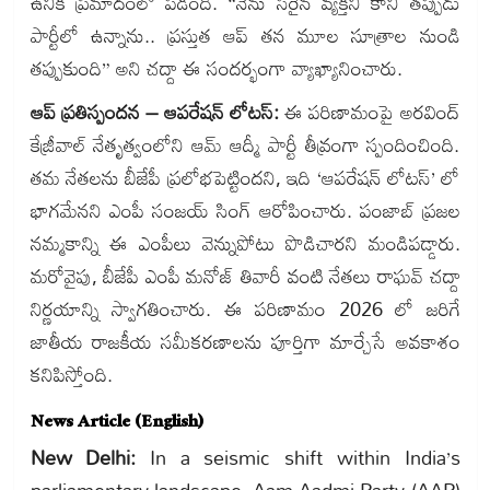
ఉనికి ప్రమాదంలో పడింది. “నేను సరైన వ్యక్తిని కానీ తప్పుడు
పార్టీలో ఉన్నాను.. ప్రస్తుత ఆప్ తన మూల సూత్రాల నుండి
తప్పుకుంది” అని చద్దా ఈ సందర్భంగా వ్యాఖ్యానించారు.
ఆప్ ప్రతిస్పందన – ఆపరేషన్ లోటస్:
ఈ పరిణామంపై అరవింద్
కేజ్రీవాల్ నేతృత్వంలోని ఆమ్ ఆద్మీ పార్టీ తీవ్రంగా స్పందించింది.
తమ నేతలను బీజేపీ ప్రలోభపెట్టిందని, ఇది ‘ఆపరేషన్ లోటస్’ లో
భాగమేనని ఎంపీ సంజయ్ సింగ్ ఆరోపించారు. పంజాబ్ ప్రజల
నమ్మకాన్ని ఈ ఎంపీలు వెన్నుపోటు పొడిచారని మండిపడ్డారు.
మరోవైపు, బీజేపీ ఎంపీ మనోజ్ తివారీ వంటి నేతలు రాఘవ్ చద్దా
నిర్ణయాన్ని స్వాగతించారు. ఈ పరిణామం 2026 లో జరిగే
జాతీయ రాజకీయ సమీకరణాలను పూర్తిగా మార్చేసే అవకాశం
కనిపిస్తోంది.
News Article (English)
New Delhi:
In a seismic shift within India’s
parliamentary landscape, Aam Aadmi Party (AAP)