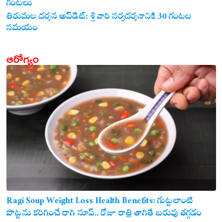
గంటలు
తిరుమల దర్శన అప్‌డేట్: శ్రీవారి సర్వదర్శనానికి 30 గంటల
సమయం
ఆరోగ్యం
Ragi Soup Weight Loss Health Benefits: గుట్టలాంటి
పొట్టను కరిగించే రాగి సూప్.. రోజూ రాత్రి తాగితే బరువు తగ్గడం