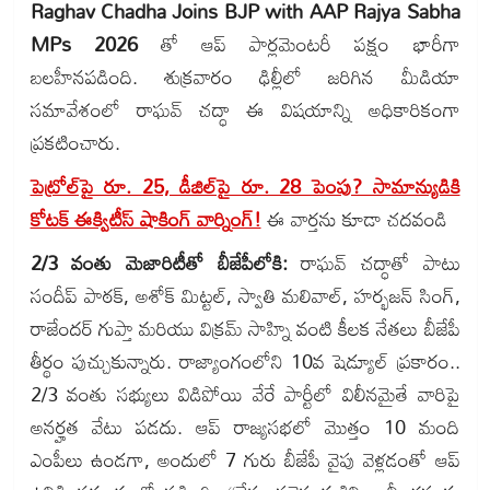
Raghav Chadha Joins BJP with AAP Rajya Sabha
MPs 2026
తో ఆప్ పార్లమెంటరీ పక్షం భారీగా
బలహీనపడింది. శుక్రవారం ఢిల్లీలో జరిగిన మీడియా
సమావేశంలో రాఘవ్ చద్ధా ఈ విషయాన్ని అధికారికంగా
ప్రకటించారు.
పెట్రోల్‌పై రూ. 25, డీజిల్‌పై రూ. 28 పెంపు? సామాన్యుడికి
కోటక్ ఈక్విటీస్ షాకింగ్ వార్నింగ్!
ఈ వార్తను కూడా చదవండి
2/3 వంతు మెజారిటీతో బీజేపీలోకి:
రాఘవ్ చద్ధాతో పాటు
సందీప్ పాఠక్, అశోక్ మిట్టల్, స్వాతి మలివాల్, హర్భజన్ సింగ్,
రాజేందర్ గుప్తా మరియు విక్రమ్ సాహ్ని వంటి కీలక నేతలు బీజేపీ
తీర్థం పుచ్చుకున్నారు. రాజ్యాంగంలోని 10వ షెడ్యూల్ ప్రకారం..
2/3 వంతు సభ్యులు విడిపోయి వేరే పార్టీలో విలీనమైతే వారిపై
అనర్హత వేటు పడదు. ఆప్ రాజ్యసభలో మొత్తం 10 మంది
ఎంపీలు ఉండగా, అందులో 7 గురు బీజేపీ వైపు వెళ్లడంతో ఆప్