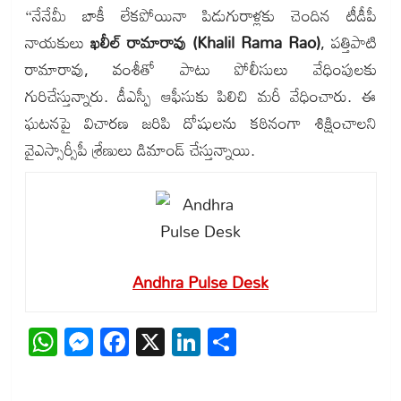
“నేనేమీ బాకీ లేకపోయినా పిడుగురాళ్లకు చెందిన టీడీపీ
నాయకులు
ఖలీల్ రామారావు (Khalil Rama Rao)
, పత్తిపాటి
రామారావు, వంశీతో పాటు పోలీసులు వేధింపులకు
గురిచేస్తున్నారు. డీఎస్పీ ఆఫీసుకు పిలిచి మరీ వేధించారు. ఈ
ఘటనపై విచారణ జరిపి దోషులను కఠినంగా శిక్షించాలని
వైఎస్సార్సీపీ శ్రేణులు డిమాండ్ చేస్తున్నాయి.
Andhra Pulse Desk
WhatsApp
Messenger
Facebook
X
LinkedIn
Share