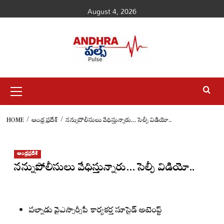
Skip
August 4, 2026
to
content
Primary
Menu
HOME
ఆంధ్రప్రదేశ్
నన్నుపోలీసులు వేధిస్తున్నారు… సెల్ఫీ విడియో..
ఆంధ్రప్రదేశ్
నన్నుపోలీసులు వేధిస్తున్నారు… సెల్ఫీ విడియో..
పల్నాడు వైఎస్సార్సీపీ కార్యకర్త సూసైడ్ అటెంప్ట్