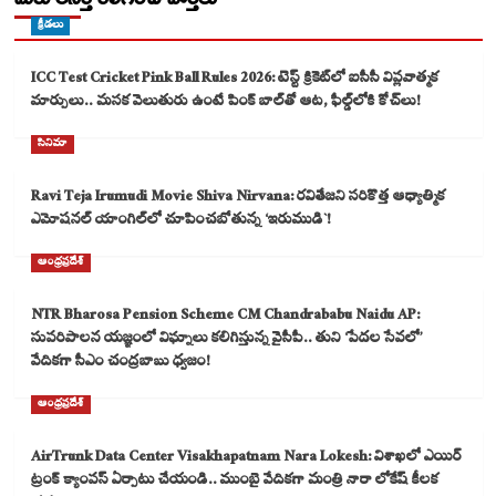
క్రీడలు
ICC Test Cricket Pink Ball Rules 2026: టెస్ట్ క్రికెట్‌లో ఐసీసీ విప్లవాత్మక
మార్పులు.. మసక వెలుతురు ఉంటే పింక్ బాల్‌తో ఆట, ఫీల్డ్‌లోకి కోచ్‌లు!
సినిమా
Ravi Teja Irumudi Movie Shiva Nirvana: రవితేజని సరికొత్త ఆధ్యాత్మిక
ఎమోషనల్ యాంగిల్‌లో చూపించబోతున్న ‘ఇరుముడి`!
ఆంధ్రప్రదేశ్
NTR Bharosa Pension Scheme CM Chandrababu Naidu AP:
సుపరిపాలన యజ్ఞంలో విఘ్నాలు కలిగిస్తున్న వైసీపీ.. తుని ‘పేదల సేవలో’
వేదికగా సీఎం చంద్రబాబు ధ్వజం!
ఆంధ్రప్రదేశ్
AirTrunk Data Center Visakhapatnam Nara Lokesh: విశాఖలో ఎయిర్
ట్రంక్ క్యాంపస్ ఏర్పాటు చేయండి.. ముంబై వేదికగా మంత్రి నారా లోకేష్ కీలక