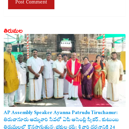
తిరుమల
AP Assembly Speaker Ayanna Patrudu Tiruchanur:
తిరుచానూరు అమ్మవారి సేవలో ఏపీ అసెంబ్లీ స్పీకర్.. కుటుంబ
సమేతంగా దర్శించుకున్న అయ్యన్నపాత్రుడు!
తిరుమలలో కొనసాగుతున్న భక్తుల రద్దీ: శ్రీవారి దర్శనానికి 24