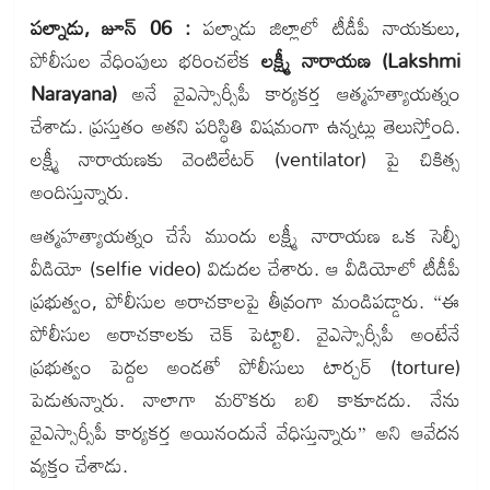
పల్నాడు, జూన్ 06 :
పల్నాడు జిల్లాలో టీడీపీ నాయకులు,
పోలీసుల వేధింపులు భరించలేక
లక్ష్మీ నారాయణ (Lakshmi
Narayana)
అనే వైఎస్సార్సీపీ కార్యకర్త ఆత్మహత్యాయత్నం
చేశాడు. ప్రస్తుతం అతని పరిస్థితి విషమంగా ఉన్నట్లు తెలుస్తోంది.
లక్ష్మీ నారాయణకు వెంటిలేటర్ (ventilator) పై చికిత్స
అందిస్తున్నారు.
ఆత్మహత్యాయత్నం చేసే ముందు లక్ష్మీ నారాయణ ఒక సెల్ఫీ
వీడియో (selfie video) విడుదల చేశారు. ఆ వీడియోలో టీడీపీ
ప్రభుత్వం, పోలీసుల అరాచకాలపై తీవ్రంగా మండిపడ్డారు. “ఈ
పోలీసుల అరాచకాలకు చెక్ పెట్టాలి. వైఎస్సార్సీపీ అంటేనే
ప్రభుత్వం పెద్దల అండతో పోలీసులు టార్చర్ (torture)
పెడుతున్నారు. నాలాగా మరొకరు బలి కాకూడదు. నేను
వైఎస్సార్సీపీ కార్యకర్త అయినందునే వేధిస్తున్నారు” అని ఆవేదన
వ్యక్తం చేశాడు.