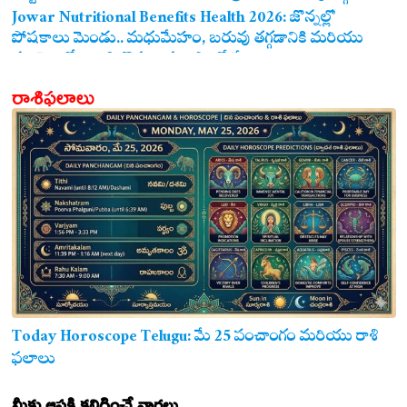
ఖాయం!
Jowar Nutritional Benefits Health 2026: జొన్నల్లో
పోషకాలు మెండు.. మధుమేహం, బరువు తగ్గడానికి మరియు
గుండె ఆరోగ్యానికి జొన్న అన్నం ఎంతో మేలు!
రాశిఫలాలు
Today Horoscope Telugu: మే 25 పంచాంగం మరియు రాశి
ఫలాలు
మీకు ఆసక్తి కలిగించే వార్తలు