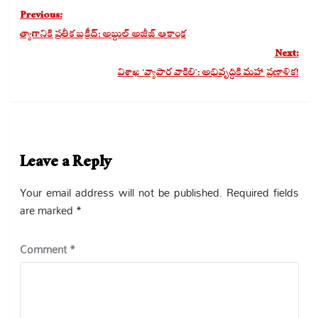
Post
Previous:
navigation
త్యాగానికి ప్రతీక బక్రీద్: అబ్దుల్ అజీజ్ ఆకాంక్ష
Next:
విశాఖ ‘వ్యాపార వాకిలి’: అభివృద్ధికి మహా ప్రణాళిక!
Leave a Reply
Your email address will not be published.
Required fields
are marked
*
Comment
*