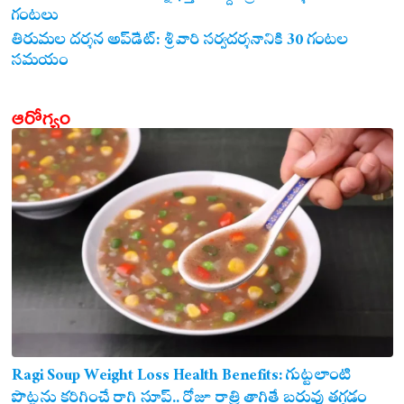
గంటలు
తిరుమల దర్శన అప్‌డేట్: శ్రీవారి సర్వదర్శనానికి 30 గంటల
సమయం
ఆరోగ్యం
Ragi Soup Weight Loss Health Benefits: గుట్టలాంటి
పొట్టను కరిగించే రాగి సూప్.. రోజూ రాత్రి తాగితే బరువు తగ్గడం