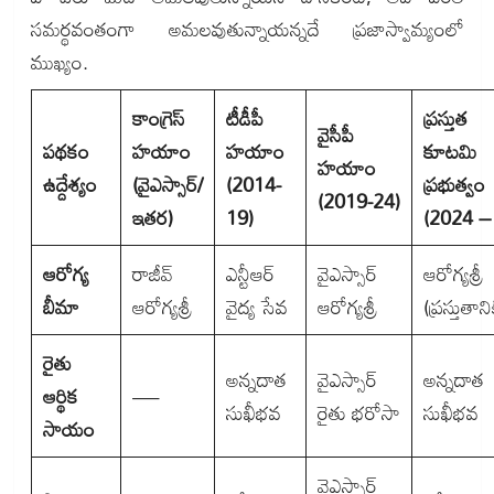
సమర్థవంతంగా అమలవుతున్నాయన్నదే ప్రజాస్వామ్యంలో
ముఖ్యం.
కాంగ్రెస్
టీడీపీ
ప్రస్తుత
వైసీపీ
పథకం
హయాం
హయాం
కూటమి
హయాం
ఉద్దేశ్యం
(వైఎస్సార్/
(2014-
ప్రభుత్వం
(2019-24)
ఇతర)
19)
(2024 – 
ఆరోగ్య
రాజీవ్
ఎన్టీఆర్
వైఎస్సార్
ఆరోగ్యశ్రీ
బీమా
ఆరోగ్యశ్రీ
వైద్య సేవ
ఆరోగ్యశ్రీ
(ప్రస్తుతాని
రైతు
అన్నదాత
వైఎస్సార్
అన్నదాత
ఆర్థిక
—
సుఖీభవ
రైతు భరోసా
సుఖీభవ
సాయం
వైఎస్సార్