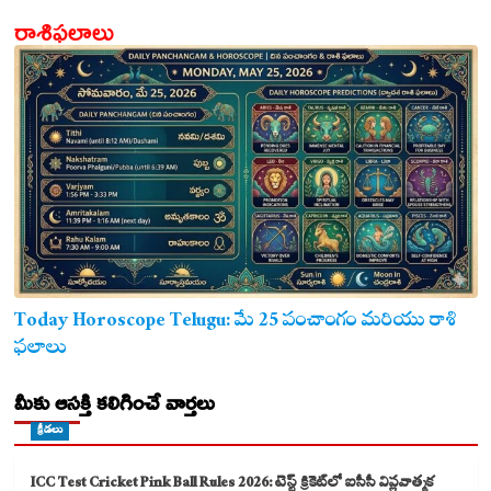
రాశిఫలాలు
Today Horoscope Telugu: మే 25 పంచాంగం మరియు రాశి
ఫలాలు
మీకు ఆసక్తి కలిగించే వార్తలు
క్రీడలు
ICC Test Cricket Pink Ball Rules 2026: టెస్ట్ క్రికెట్‌లో ఐసీసీ విప్లవాత్మక