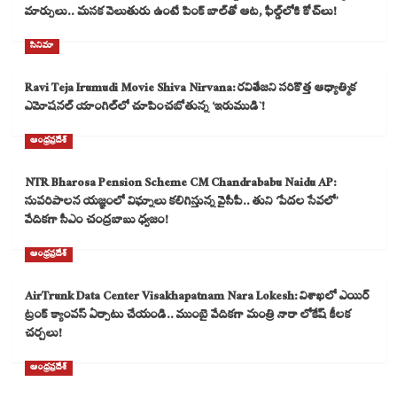
మార్పులు.. మసక వెలుతురు ఉంటే పింక్ బాల్‌తో ఆట, ఫీల్డ్‌లోకి కోచ్‌లు!
సినిమా
Ravi Teja Irumudi Movie Shiva Nirvana: రవితేజని సరికొత్త ఆధ్యాత్మిక
ఎమోషనల్ యాంగిల్‌లో చూపించబోతున్న ‘ఇరుముడి`!
ఆంధ్రప్రదేశ్
NTR Bharosa Pension Scheme CM Chandrababu Naidu AP:
సుపరిపాలన యజ్ఞంలో విఘ్నాలు కలిగిస్తున్న వైసీపీ.. తుని ‘పేదల సేవలో’
వేదికగా సీఎం చంద్రబాబు ధ్వజం!
ఆంధ్రప్రదేశ్
AirTrunk Data Center Visakhapatnam Nara Lokesh: విశాఖలో ఎయిర్
ట్రంక్ క్యాంపస్ ఏర్పాటు చేయండి.. ముంబై వేదికగా మంత్రి నారా లోకేష్ కీలక
చర్చలు!
ఆంధ్రప్రదేశ్