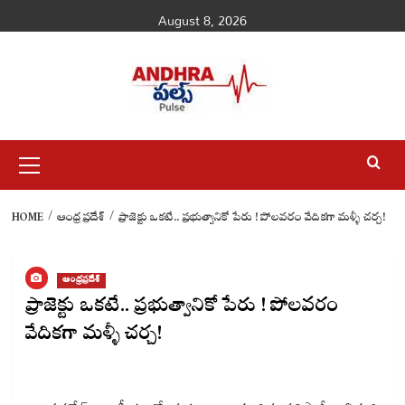
Skip
August 8, 2026
to
content
Primary
Menu
HOME
ఆంధ్రప్రదేశ్
ప్రాజెక్టు ఒకటే.. ప్రభుత్వానికో పేరు ! పోలవరం వేదికగా మళ్ళీ చర్చ!
ఆంధ్రప్రదేశ్
ప్రాజెక్టు ఒకటే.. ప్రభుత్వానికో పేరు ! పోలవరం
వేదికగా మళ్ళీ చర్చ!