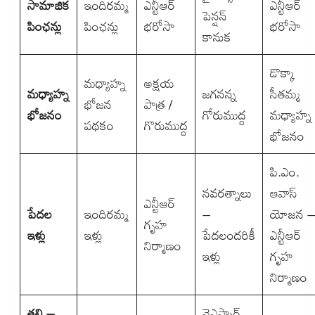
సామాజిక
ఇందిరమ్మ
ఎన్టీఆర్
ఎన్టీఆర్
పెన్షన్
పింఛన్లు
పింఛన్లు
భరోసా
భరోసా
కానుక
డొక్కా
మధ్యాహ్న
అక్షయ
మధ్యాహ్న
జగనన్న
సీతమ్మ
భోజన
పాత్ర /
భోజనం
గోరుముద్ద
మధ్యాహ్న
పథకం
గొరుముద్ద
భోజనం
పి.ఎం.
నవరత్నాలు
ఆవాస్
ఎన్టీఆర్
పేదల
ఇందిరమ్మ
–
యోజన 
గృహ
ఇళ్లు
ఇళ్లు
పేదలందరికీ
ఎన్టీఆర్
నిర్మాణం
ఇళ్లు
గృహ
నిర్మాణం
తల్లి –
వైఎస్సార్