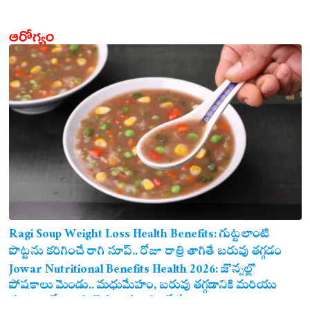
ఆరోగ్యం
Ragi Soup Weight Loss Health Benefits: గుట్టలాంటి
పొట్టను కరిగించే రాగి సూప్.. రోజూ రాత్రి తాగితే బరువు తగ్గడం
ఖాయం!
Jowar Nutritional Benefits Health 2026: జొన్నల్లో
పోషకాలు మెండు.. మధుమేహం, బరువు తగ్గడానికి మరియు
గుండె ఆరోగ్యానికి జొన్న అన్నం ఎంతో మేలు!