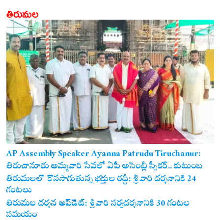
తిరుమల
AP Assembly Speaker Ayanna Patrudu Tiruchanur:
తిరుచానూరు అమ్మవారి సేవలో ఏపీ అసెంబ్లీ స్పీకర్.. కుటుంబ
సమేతంగా దర్శించుకున్న అయ్యన్నపాత్రుడు!
తిరుమలలో కొనసాగుతున్న భక్తుల రద్దీ: శ్రీవారి దర్శనానికి 24
గంటలు
తిరుమల దర్శన అప్‌డేట్: శ్రీవారి సర్వదర్శనానికి 30 గంటల
సమయం