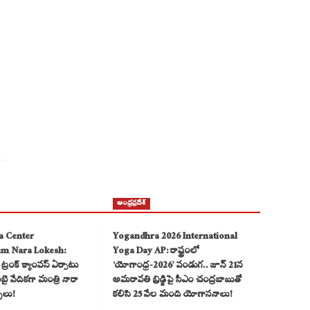
ఆంధ్రప్రదేశ్
a Center
Yogandhra 2026 International
am Nara Lokesh:
Yoga Day AP: రాష్ట్రంలో
్రంక్ క్యాంపస్ ఏర్పాటు
‘యోగాంధ్ర-2026’ పండుగ.. జూన్ 21న
 వేదికగా మంత్రి నారా
అమరావతి బ్రిడ్జిపై సీఎం చంద్రబాబుతో
్చలు!
కలిసి 25 వేల మంది యోగాసనాలు!