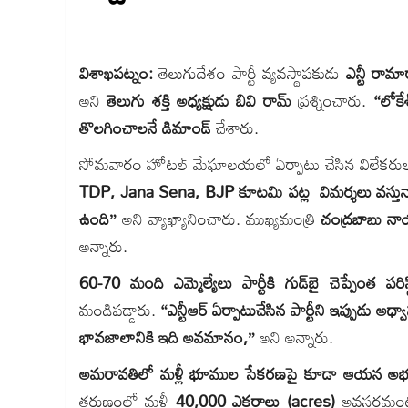
విశాఖపట్నం:
తెలుగుదేశం పార్టీ వ్యవస్థాపకుడు
ఎన్టీ రా
అని
తెలుగు శక్తి అధ్యక్షుడు బివి రామ్
ప్రశ్నించారు.
“లోకే
తొలగించాలనే డిమాండ్
చేశారు.
సోమవారం హోటల్ మేఘాలయలో ఏర్పాటు చేసిన విలేకరుల
TDP, Jana Sena, BJP కూటమి పట్ల విమర్శలు వస్తున
ఉంది”
అని వ్యాఖ్యానించారు. ముఖ్యమంత్రి
చంద్రబాబు న
అన్నారు.
60-70 మంది ఎమ్మెల్యేలు పార్టీకి గుడ్‌బై చెప్పేంత పరిస్
మండిపడ్డారు.
“ఎన్టీఆర్ ఏర్పాటుచేసిన పార్టీని ఇప్పుడు అధ
భావజాలానికి ఇది అవమానం,”
అని అన్నారు.
అమరావతిలో మళ్లీ భూముల సేకరణపై కూడా ఆయన అభ్యం
తరుణంలో మళ్లీ
40,000 ఎకరాలు (acres)
అవసరమంటూ 