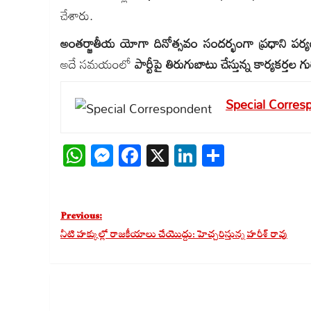
చేశారు.
అంతర్జాతీయ యోగా దినోత్సవం సందర్భంగా ప్రధాని పర్
అదే సమయంలో
పార్టీపై తిరుగుబాటు చేస్తున్న కార్యకర్త
Special Corres
WhatsApp
Messenger
Facebook
X
LinkedIn
Share
Post
Previous:
navigation
నీటి హక్కుల్లో రాజకీయాలు చేయొద్దు: హెచ్చరిస్తున్న హరీశ్ రావు