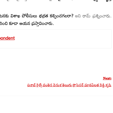
యటనకు విశాఖ పోలీసులు భద్రత కల్పించగలరా?
అని రామ్ ప్రశ్నించారు.
ల గురించి కూడా ఆయన ప్రస్తావించారు.
pondent
Next:
చినాబ్ రైల్వే వంతెన వెనుక తెలుగు ప్రొఫెసర్ మాధవీలత రెడ్డి కృషి