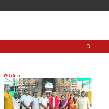
తిరుమల