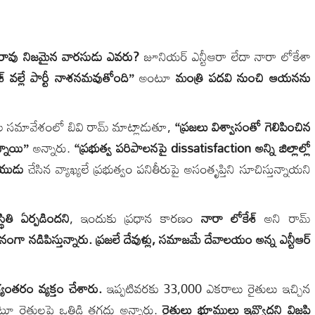
మారావు నిజమైన వారసుడు ఎవరు?
జూనియర్ ఎన్టీఆరా లేదా నారా లోకేశా
శ్ వల్లే పార్టీ నాశనమవుతోంది”
అంటూ
మంత్రి పదవి నుంచి ఆయనను
 సమావేశంలో బివి రామ్ మాట్లాడుతూ,
“ప్రజలు విశ్వాసంతో గెలిపించిన
్నాయి”
అన్నారు.
“ప్రభుత్వ పరిపాలనపై dissatisfaction అన్ని జిల్లాల్లో
ాయుడు
చేసిన వ్యాఖ్యలే ప్రభుత్వం పనితీరుపై అసంతృప్తిని సూచిస్తున్నాయని
థితి ఏర్పడిందని
, ఇందుకు ప్రధాన కారణం
నారా లోకేశ్
అని రామ్
్వానంగా నడిపిస్తున్నారు. ప్రజలే దేవుళ్లు, సమాజమే దేవాలయం అన్న ఎన్టీఆర్
తరం వ్యక్తం చేశారు.
ఇప్పటివరకు 33,000 ఎకరాలు రైతులు ఇచ్చిన
రైతులపై ఒత్తిడి తగదు అన్నారు.
రైతులు భూములు ఇవ్వొద్దని విజ్ఞప్తి