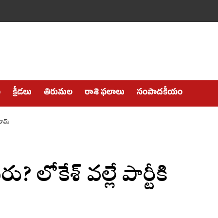
ం
క్రీడలు
తిరుమల
రాశి ఫలాలు
సంపాదకీయం
 రామ్
 లోకేశ్ వల్లే పార్టీకి