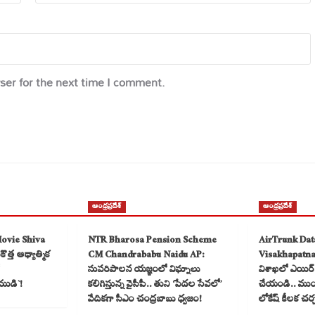
ser for the next time I comment.
ఆంధ్రప్రదేశ్
ఆంధ్రప్రదేశ్
Movie Shiva
NTR Bharosa Pension Scheme
AirTrunk Dat
త్త ఆధ్యాత్మిక
CM Chandrababu Naidu AP:
Visakhapatn
సుపరిపాలన యజ్ఞంలో విఘ్నాలు
విశాఖలో ఎయిర్ ట
ముడి`!
కలిగిస్తున్న వైసీపీ.. తుని ‘పేదల సేవలో’
చేయండి.. ముంబై
వేదికగా సీఎం చంద్రబాబు ధ్వజం!
లోకేష్ కీలక చర