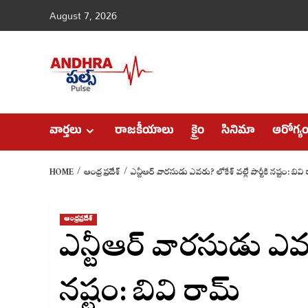
Skip
August 7, 2026
to
content
వార్తలు
రాజకీయాలు
క్రైం
సినిమా
ఆరోగ్య
HOME
ఆంధ్రప్రదేశ్
ఎన్టీఆర్ వారసుడు ఎవరు? లోకేశ్ వల్లే పార్టీకి నష్టం: బివి
ఆంధ్రప్రదేశ్
ఎన్టీఆర్ వారసుడు ఎవరు?
నష్టం: బివి రామ్