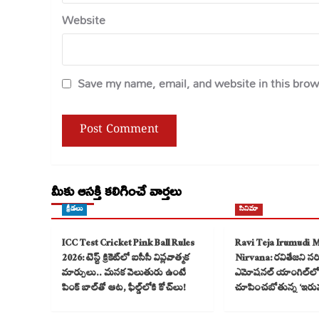
Website
Save my name, email, and website in this brow
మీకు ఆసక్తి కలిగించే వార్తలు
క్రీడలు
సినిమా
ICC Test Cricket Pink Ball Rules
Ravi Teja Irumudi 
2026: టెస్ట్ క్రికెట్‌లో ఐసీసీ విప్లవాత్మక
Nirvana: రవితేజని సరికొ
మార్పులు.. మసక వెలుతురు ఉంటే
ఎమోషనల్ యాంగిల్‌లో
పింక్ బాల్‌తో ఆట, ఫీల్డ్‌లోకి కోచ్‌లు!
చూపించబోతున్న ‘ఇరు