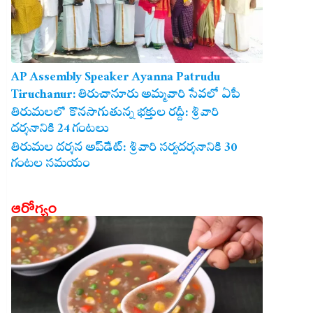
AP Assembly Speaker Ayanna Patrudu
Tiruchanur: తిరుచానూరు అమ్మవారి సేవలో ఏపీ
అసెంబ్లీ స్పీకర్.. కుటుంబ సమేతంగా దర్శించుకున్న
తిరుమలలో కొనసాగుతున్న భక్తుల రద్దీ: శ్రీవారి
దర్శనానికి 24 గంటలు
అయ్యన్నపాత్రుడు!
తిరుమల దర్శన అప్‌డేట్: శ్రీవారి సర్వదర్శనానికి 30
గంటల సమయం
ఆరోగ్యం