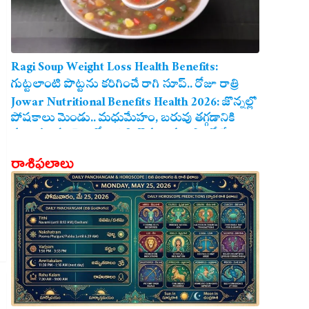
Ragi Soup Weight Loss Health Benefits:
గుట్టలాంటి పొట్టను కరిగించే రాగి సూప్.. రోజూ రాత్రి
తాగితే బరువు తగ్గడం ఖాయం!
Jowar Nutritional Benefits Health 2026: జొన్నల్లో
పోషకాలు మెండు.. మధుమేహం, బరువు తగ్గడానికి
మరియు గుండె ఆరోగ్యానికి జొన్న అన్నం ఎంతో మేలు!
రాశిఫలాలు