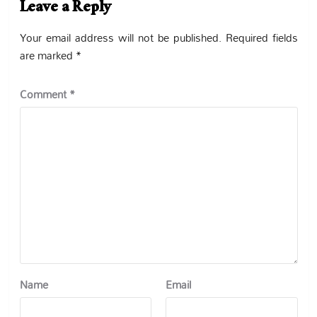
Leave a Reply
Your email address will not be published.
Required fields
are marked
*
Comment
*
Name
Email