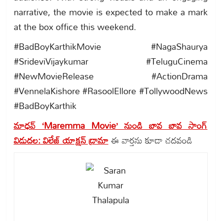
narrative, the movie is expected to make a mark
at the box office this weekend.
#BadBoyKarthikMovie #NagaShaurya
#SrideviVijaykumar #TeluguCinema
#NewMovieRelease #ActionDrama
#VennelaKishore #RasoolEllore #TollywoodNews
#BadBoyKarthik
మాధవ్ ‘Maremma Movie’ నుండి బావ బావ సాంగ్
విడుదల: విలేజ్ యాక్షన్ డ్రామా
ఈ వార్తను కూడా చదవండి