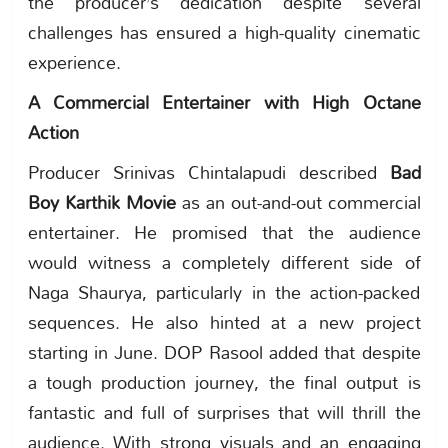
the producer’s dedication despite several
challenges has ensured a high-quality cinematic
experience.
A Commercial Entertainer with High Octane
Action
Producer Srinivas Chintalapudi described
Bad
Boy Karthik Movie
as an out-and-out commercial
entertainer. He promised that the audience
would witness a completely different side of
Naga Shaurya, particularly in the action-packed
sequences. He also hinted at a new project
starting in June. DOP Rasool added that despite
a tough production journey, the final output is
fantastic and full of surprises that will thrill the
audience. With strong visuals and an engaging