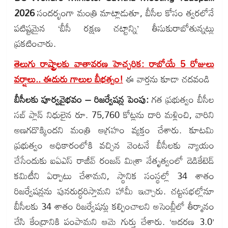
2026
సందర్భంగా మంత్రి మాట్లాడుతూ, బీసీల కోసం త్వరలోనే
పటిష్టమైన ‘బీసీ రక్షణ చట్టాన్ని’ తీసుకురాబోతున్నట్లు
ప్రకటించారు.
తెలుగు రాష్ట్రాలకు వాతావరణ హెచ్చరిక: రాబోయే 5 రోజులు
వర్షాలు.. ఈదురు గాలుల బీభత్సం!
ఈ వార్తను కూడా చదవండి
బీసీలకు పూర్వవైభవం – రిజర్వేషన్ల పెంపు:
గత ప్రభుత్వం బీసీల
సబ్ ప్లాన్ నిధులైన రూ. 75,760 కోట్లను దారి మళ్లించి, వారిని
అణగదొక్కిందని మంత్రి ఆగ్రహం వ్యక్తం చేశారు. కూటమి
ప్రభుత్వం అధికారంలోకి వచ్చిన వెంటనే బీసీలకు న్యాయం
చేసేందుకు ఐఏఎస్ రాజీవ్ రంజన్ మిశ్రా నేతృత్వంలో డెడికేటెడ్
కమిటీని ఏర్పాటు చేశామని, స్థానిక సంస్థల్లో 34 శాతం
రిజర్వేషన్లను పునరుద్ధరిస్తామని హామీ ఇచ్చారు. చట్టసభల్లోనూ
బీసీలకు 34 శాతం రిజర్వేషన్లు కల్పించాలని అసెంబ్లీలో తీర్మానం
చేసి కేంద్రానికి పంపామని ఆమె గుర్తు చేశారు. ‘ఆదరణ 3.0’