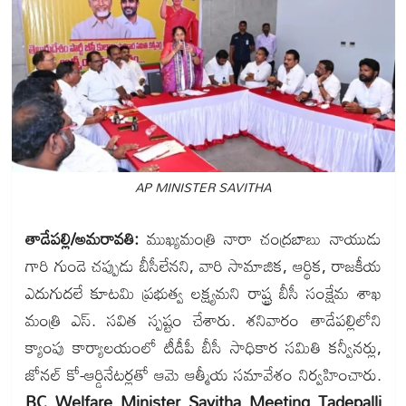
AP MINISTER SAVITHA
తాడేపల్లి/అమరావతి:
ముఖ్యమంత్రి నారా చంద్రబాబు నాయుడు
గారి గుండె చప్పుడు బీసీలేనని, వారి సామాజిక, ఆర్థిక, రాజకీయ
ఎదుగుదలే కూటమి ప్రభుత్వ లక్ష్యమని రాష్ట్ర బీసీ సంక్షేమ శాఖ
మంత్రి ఎస్. సవిత స్పష్టం చేశారు. శనివారం తాడేపల్లిలోని
క్యాంపు కార్యాలయంలో టీడీపీ బీసీ సాధికార సమితి కన్వీనర్లు,
జోనల్ కో-ఆర్డినేటర్లతో ఆమె ఆత్మీయ సమావేశం నిర్వహించారు.
BC Welfare Minister Savitha Meeting Tadepalli