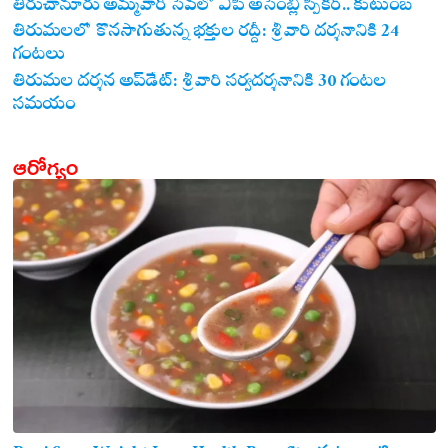
తిరుచానూరు అమ్మవారి సేవలో ఏపీ అసెంబ్లీ స్పీకర్.. కుటుంబ
సమేతంగా దర్శించుకున్న అయ్యన్నపాత్రుడు!
తిరుమలలో కొనసాగుతున్న భక్తుల రద్దీ: శ్రీవారి దర్శనానికి 24
గంటలు
తిరుమల దర్శన అప్‌డేట్: శ్రీవారి సర్వదర్శనానికి 30 గంటల
సమయం
ఆరోగ్యం