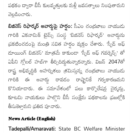
పథకం ద్వారా బీసీ కులవృత్తులకు మళ్లీ జవసత్వాలు నింపుతామని
వెల్లడించారు.
బిజినెస్ రిఫార్మర్ అవార్డుపై హర్షం:
సీఎం చంద్రబాబు నాయుడు
గారికి ఎకనామిక్ టైమ్స్ సంస్థ ‘బిజినెస్ రిఫార్మర్’ అవార్డును
ప్రకటించడంపై మంత్రి సవిత హర్షం వ్యక్తం చేశారు. ‘స్పీడ్ ఆఫ్
డూయింగ్ బిజినెస్’ మాత్రమే కాకుండా ‘స్పీడ్ ఆఫ్ గవర్నెన్స్’ తో
ఏపీని గ్లోబల్ హబ్‌గా తీర్చిదిద్దుతున్నారన్నారు. విజన్ 2047తో
రాష్ట్ర అభివృద్ధికి అహర్నిశలు శ్రమిస్తున్న చంద్రబాబు నాయుడు
గారికి ఈ అవార్డు రావడం రాష్ట్రానికే గర్వకారణమని
కొనియాడారు. ఈ సమావేశంలో పలు కార్పొరేషన్ల చైర్మన్లు,
కూటమి నాయకులు పాల్గొని బీసీ సంక్షేమ పథకాలను ప్రజల్లోకి
తీసుకెళ్తామని ప్రతిన పూనారు.
News Article (English)
Tadepalli/Amaravati:
State BC Welfare Minister