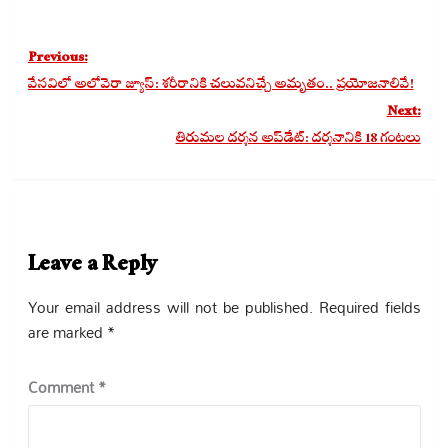
Post
Previous:
navigation
వేసవిలో అలోవెరా జ్యూస్: శరీరానికి చలువనిచ్చే అమృతం.. ప్రయోజనాలివే!
Next:
తిరుమల దర్శన అప్‌డేట్: దర్శనానికి 18 గంటలు
Leave a Reply
Your email address will not be published.
Required fields
are marked
*
Comment
*