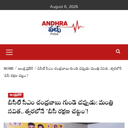
Skip
August 6, 2026
to
content
Primary
Menu
HOME
ఆంధ్రప్రదేశ్
బీసీలే సీఎం చంద్రబాబు గుండె చప్పుడు: మంత్రి సవిత.. త్వరలోనే
‘బీసీ రక్షణ చట్టం’!
ఆంధ్రప్రదేశ్
బీసీలే సీఎం చంద్రబాబు గుండె చప్పుడు: మంత్రి
సవిత.. త్వరలోనే ‘బీసీ రక్షణ చట్టం’!