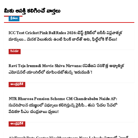
మీకు ఆసక్తి కలిగించే వార్తలు
క్రీడలు
ICC Test Cricket Pink Ball Rules 2026: టెస్ట్ క్రికెట్‌లో ఐసీసీ విప్లవాత్మక
మార్పులు.. మసక వెలుతురు ఉంటే పింక్ బాల్‌తో ఆట, ఫీల్డ్‌లోకి కోచ్‌లు!
సినిమా
Ravi Teja Irumudi Movie Shiva Nirvana: రవితేజని సరికొత్త ఆధ్యాత్మిక
ఎమోషనల్ యాంగిల్‌లో చూపించబోతున్న ‘ఇరుముడి`!
ఆంధ్రప్రదేశ్
NTR Bharosa Pension Scheme CM Chandrababu Naidu AP:
సుపరిపాలన యజ్ఞంలో విఘ్నాలు కలిగిస్తున్న వైసీపీ.. తుని ‘పేదల సేవలో’
వేదికగా సీఎం చంద్రబాబు ధ్వజం!
ఆంధ్రప్రదేశ్