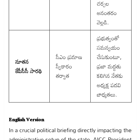
చర్చల
అనంతరం
వెల్లడి.
ప్రభుత్వంతో
సమన్వయం
సీఎం ప్రమాణ
చేసుకుంటూ,
నూతన
స్వీకారం
ప్రజా మద్దతు
కేపీసీసీ సారథి
తర్వాత
కలిగిన నేతకు
అధ్యక్ష పదవి
బాధ్యతలు.
English Version
In a crucial political briefing directly impacting the
administrative setup of the state, AICC President