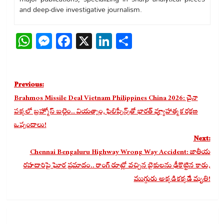
and deep-dive investigative journalism.
WhatsApp
Messenger
Facebook
X
LinkedIn
Share
Post
Previous:
navigation
Brahmos Missile Deal Vietnam Philippines China 2026: చైనా
పక్కలో బ్రహ్మోస్‌ బల్లెం.. వియత్నాం, ఫిలిప్పీన్స్‌తో భారత్ వ్యూహాత్మక రక్షణ
ఒప్పందాలు!
Next:
Chennai Bengaluru Highway Wrong Way Accident: జాతీయ
రహదారిపై ఘోర ప్రమాదం.. రాంగ్ రూట్లో వచ్చిన బైకులను ఢీకొట్టిన కారు,
ముగ్గురు అక్కడికక్కడే మృతి!