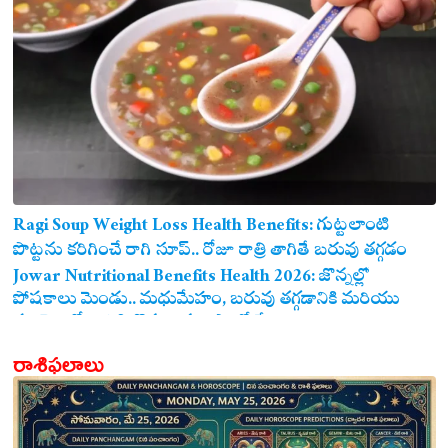
Ragi Soup Weight Loss Health Benefits: గుట్టలాంటి
పొట్టను కరిగించే రాగి సూప్.. రోజూ రాత్రి తాగితే బరువు తగ్గడం
ఖాయం!
Jowar Nutritional Benefits Health 2026: జొన్నల్లో
పోషకాలు మెండు.. మధుమేహం, బరువు తగ్గడానికి మరియు
గుండె ఆరోగ్యానికి జొన్న అన్నం ఎంతో మేలు!
రాశిఫలాలు