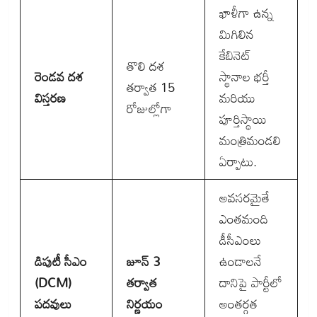
ఖాళీగా ఉన్న
మిగిలిన
కేబినెట్
తొలి దశ
రెండవ దశ
స్థానాల భర్తీ
తర్వాత 15
విస్తరణ
మరియు
రోజుల్లోగా
పూర్తిస్థాయి
మంత్రిమండలి
ఏర్పాటు.
అవసరమైతే
ఎంతమంది
డీసీఎంలు
డిపుటీ సీఎం
జూన్ 3
ఉండాలనే
(DCM)
తర్వాత
దానిపై పార్టీలో
పదవులు
నిర్ణయం
అంతర్గత