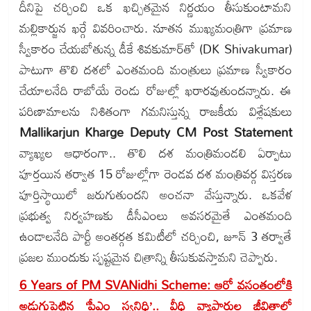
దీనిపై చర్చించి ఒక ఖచ్చితమైన నిర్ణయం తీసుకుంటామని
మల్లికార్జున ఖర్గే వివరించారు. నూతన ముఖ్యమంత్రిగా ప్రమాణ
స్వీకారం చేయబోతున్న డీకే శివకుమార్‌తో (DK Shivakumar)
పాటుగా తొలి దశలో ఎంతమంది మంత్రులు ప్రమాణ స్వీకారం
చేయాలనేది రాబోయే రెండు రోజుల్లో ఖరారవుతుందన్నారు. ఈ
పరిణామాలను నిశితంగా గమనిస్తున్న రాజకీయ విశ్లేషకులు
Mallikarjun Kharge Deputy CM Post Statement
వ్యాఖ్యల ఆధారంగా.. తొలి దశ మంత్రిమండలి ఏర్పాటు
పూర్తయిన తర్వాత 15 రోజుల్లోగా రెండవ దశ మంత్రివర్గ విస్తరణ
పూర్తిస్థాయిలో జరుగుతుందని అంచనా వేస్తున్నారు. ఒకవేళ
ప్రభుత్వ నిర్వహణకు డీసీఎంలు అవసరమైతే ఎంతమంది
ఉండాలనేది పార్టీ అంతర్గత కమిటీలో చర్చించి, జూన్‌ 3 తర్వాతే
ప్రజల ముందుకు స్పష్టమైన చిత్రాన్ని తీసుకువస్తామని చెప్పారు.
6 Years of PM SVANidhi Scheme: ఆరో వసంతంలోకి
అడుగుపెట్టిన ‘పీఎం స్వనిధి’.. వీధి వ్యాపారుల జీవితాల్లో