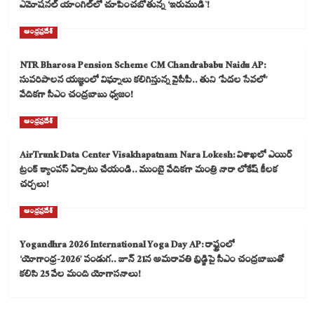
ఎమోషనల్ యాంగిల్‌లో చూపించబోతున్న ‘ఇరుముడి`!
ఆంధ్రప్రదేశ్
NTR Bharosa Pension Scheme CM Chandrababu Naidu AP:
సుపరిపాలన యజ్ఞంలో విఘ్నాలు కలిగిస్తున్న వైసీపీ.. తుని ‘పేదల సేవలో’
వేదికగా సీఎం చంద్రబాబు ధ్వజం!
ఆంధ్రప్రదేశ్
AirTrunk Data Center Visakhapatnam Nara Lokesh: విశాఖలో ఎయిర్
ట్రంక్ క్యాంపస్ ఏర్పాటు చేయండి.. ముంబై వేదికగా మంత్రి నారా లోకేష్ కీలక
చర్చలు!
ఆంధ్రప్రదేశ్
Yogandhra 2026 International Yoga Day AP: రాష్ట్రంలో
‘యోగాంధ్ర-2026’ పండుగ.. జూన్ 21న అమరావతి బ్రిడ్జిపై సీఎం చంద్రబాబుతో
కలిసి 25 వేల మంది యోగాసనాలు!