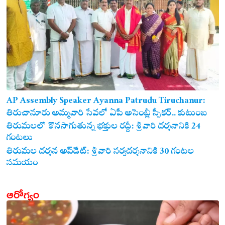
AP Assembly Speaker Ayanna Patrudu Tiruchanur:
తిరుచానూరు అమ్మవారి సేవలో ఏపీ అసెంబ్లీ స్పీకర్.. కుటుంబ
సమేతంగా దర్శించుకున్న అయ్యన్నపాత్రుడు!
తిరుమలలో కొనసాగుతున్న భక్తుల రద్దీ: శ్రీవారి దర్శనానికి 24
గంటలు
తిరుమల దర్శన అప్‌డేట్: శ్రీవారి సర్వదర్శనానికి 30 గంటల
సమయం
ఆరోగ్యం