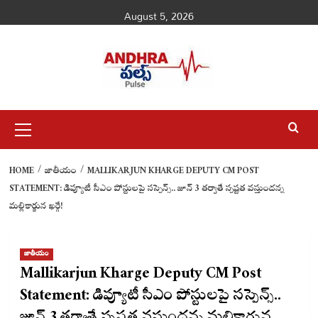
Skip
August 5, 2026
to
content
Primary
Menu
HOME
జాతీయం
MALLIKARJUN KHARGE DEPUTY CM POST
STATEMENT: డిప్యూటీ సీఎం పోస్టులపై సస్పెన్స్.. జూన్ 3 తర్వాతే స్పష్టత వస్తుందన్న
మల్లికార్జున ఖర్గే!
జాతీయం
Mallikarjun Kharge Deputy CM Post
Statement: డిప్యూటీ సీఎం పోస్టులపై సస్పెన్స్..