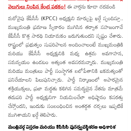
వెలుగులు నింపిన కేంద్ర పథకం!
ఈ వార్తను కూడా చదవండి
మరోవైపు కేపీసీసీ (KPCC) అధ్యక్షుని మార్పుపై ఖర్గే స్పందిస్తూ..
ముఖ్యమంత్రి ప్రమాణ స్వీకారం ముగిసిన తర్వాత సహజంగానే
కేపీసీసీ కొత్త సారథి నియామకం జరుగుతుందని స్పష్టం చేశారు.
రాష్ట్రంలో ప్రభుత్వం సుపరిపాలన అందించాలంటే ముఖ్యమంత్రికి
మరియు కేపీసీసీ అధ్యక్షునికి మధ్య ఉత్తమ అవగాహన,
సమన్వయం ఉండటం అత్యంత అవసరమన్నారు. ముఖ్యమంత్రి
మరియు మంత్రులు పార్టీ సంస్థాగత బలోపేతానికి ఐకమత్యంతో
పనిచేయాలని పిలుపునిచ్చారు. పార్టీ నిర్మాణంలో అపారమైన
శక్తియుక్తులు, ప్రజా మద్దతు కలిగిన సమర్థుడైన నేతను మాత్రమే
తదుపరి పార్టీ అధ్యక్షునిగా నియమించేలా అధిష్టానం కసరత్తు
చేస్తోందని, ఇందుకు సంబంధించిన అంతర్గత చర్చలు ఇప్పటికే
ముగిశాయని ఖర్గే తెలిపారు.
మంత్రివర్గ విస్తరణ మరియు కేపీసీసీ పునర్వ్యవస్థీకరణ అధికారిక