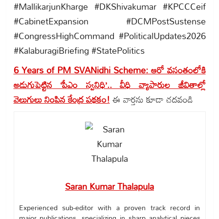
#MallikarjunKharge #DKShivakumar #KPCCCeif
#CabinetExpansion #DCMPostSustense
#CongressHighCommand #PoliticalUpdates2026
#KalaburagiBriefing #StatePolitics
6 Years of PM SVANidhi Scheme: ఆరో వసంతంలోకి
అడుగుపెట్టిన ‘పీఎం స్వనిధి’.. వీధి వ్యాపారుల జీవితాల్లో
వెలుగులు నింపిన కేంద్ర పథకం!
ఈ వార్తను కూడా చదవండి
Saran Kumar Thalapula
Experienced sub-editor with a proven track record in
major publications, specializing in sharp analytical pieces