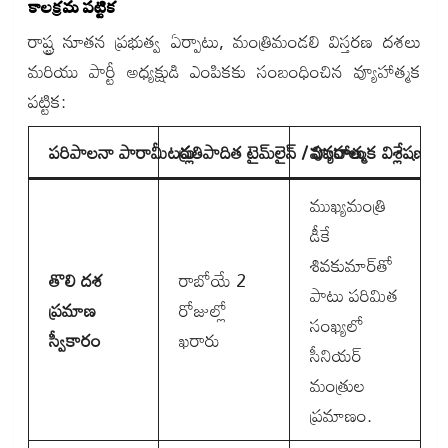
కాలక్రమ పట్టిక
రాష్ట్ర నూతన ప్రభుత్వ ఏర్పాటు, మంత్రిమండలి విస్తరణ దశలు
మరియు పార్టీ అధ్యక్షుడి ఎంపికకు సంబంధించిన వ్యూహాత్మక
పట్టిక:
పరిపాలనా పారామీటర్లు
ప్రతిపాదిత టైమ్‌లైన్ / వివరాలు
వ్యూహాత్మక విశ్లేషణ
ముఖ్యమంత్రి
డీకే
శివకుమార్‌తో
తొలి దశ
రాబోయే 2
పాటు పరిమిత
ప్రమాణ
రోజుల్లో
సంఖ్యలో
స్వీకారం
ఖరారు
సీనియర్
మంత్రుల
ప్రమాణం.