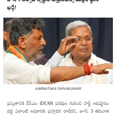
జూన్ 3 తర్వాతే స్పష్టత వస్తుందన్న మల్లికార్జున
ఖర్గే!
KARNATAKA SHIVAKUMAR
ప్రస్తుతానికి డీసీఎం (DCM) పదవుల గురించి పార్టీ అధిష్టానం
వద్ద ఎలాంటి అధికారిక ప్రస్తావన రాలేదని, జూన్‌ 3 తరువాత