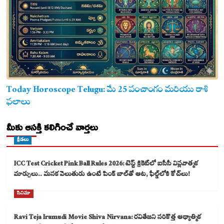
Today Horoscope Telugu: మే 25 పంచాంగం మరియు రాశి
ఫలాలు
మీకు ఆసక్తి కలిగించే వార్తలు
క్రీడలు
ICC Test Cricket Pink Ball Rules 2026: టెస్ట్ క్రికెట్‌లో ఐసీసీ విప్లవాత్మక
మార్పులు.. మసక వెలుతురు ఉంటే పింక్ బాల్‌తో ఆట, ఫీల్డ్‌లోకి కోచ్‌లు!
సినిమా
Ravi Teja Irumudi Movie Shiva Nirvana: రవితేజని సరికొత్త ఆధ్యాత్మిక