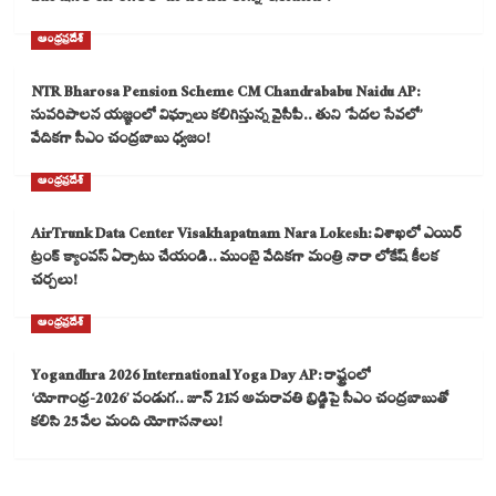
ఆంధ్రప్రదేశ్
NTR Bharosa Pension Scheme CM Chandrababu Naidu AP:
సుపరిపాలన యజ్ఞంలో విఘ్నాలు కలిగిస్తున్న వైసీపీ.. తుని ‘పేదల సేవలో’
వేదికగా సీఎం చంద్రబాబు ధ్వజం!
ఆంధ్రప్రదేశ్
AirTrunk Data Center Visakhapatnam Nara Lokesh: విశాఖలో ఎయిర్
ట్రంక్ క్యాంపస్ ఏర్పాటు చేయండి.. ముంబై వేదికగా మంత్రి నారా లోకేష్ కీలక
చర్చలు!
ఆంధ్రప్రదేశ్
Yogandhra 2026 International Yoga Day AP: రాష్ట్రంలో
‘యోగాంధ్ర-2026’ పండుగ.. జూన్ 21న అమరావతి బ్రిడ్జిపై సీఎం చంద్రబాబుతో
కలిసి 25 వేల మంది యోగాసనాలు!