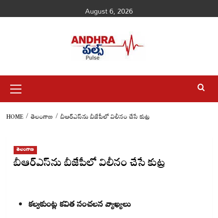
Skip
August 6, 2026
to
content
Primary
Menu
HOME
తెలంగాణ
బీఆర్ఎస్‌ను బీజేపీలో విలీనం చేసే కుట్ర
తెలంగాణ
బీఆర్ఎస్‌ను బీజేపీలో విలీనం చేసే కుట్ర
కల్వకుంట్ల కవిత సంచలన వ్యాఖ్యలు