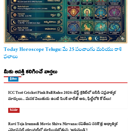
Today Horoscope Telugu: మే 25 పంచాంగం మరియు రాశి
ఫలాలు
మీకు ఆసక్తి కలిగించే వార్తలు
క్రీడలు
ICC Test Cricket Pink Ball Rules 2026: టెస్ట్ క్రికెట్‌లో ఐసీసీ విప్లవాత్మక
మార్పులు.. మసక వెలుతురు ఉంటే పింక్ బాల్‌తో ఆట, ఫీల్డ్‌లోకి కోచ్‌లు!
సినిమా
Ravi Teja Irumudi Movie Shiva Nirvana: రవితేజని సరికొత్త ఆధ్యాత్మిక
ఎమోషనల్ యాంగిల్‌లో చూపించబోతున్న ‘ఇరుముడి`!