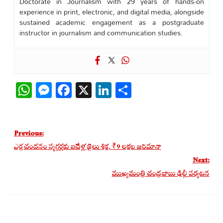
Doctorate in Journalism with 29 years of hands-on
experience in print, electronic, and digital media, alongside
sustained academic engagement as a postgraduate
instructor in journalism and communication studies.
WhatsApp
Messenger
Facebook
X
LinkedIn
Share
Post
Previous:
navigation
ఎర్రచందనం స్మగ్లర్లకు ఐదేళ్ల జైలు శిక్ష, ₹9 లక్షల జరిమానా
Next:
ముఖ్యమంత్రి చంద్రబాబు ఢిల్లీ పర్యటన