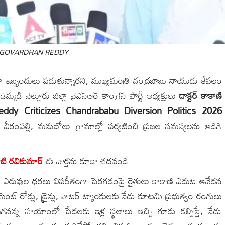
 GOVARDHAN REDDY
 ఇబ్బందులు పడుతున్నారని, ముఖ్యమంత్రి చంద్రబాబు నాయుడు కేవలం
ఉమ్మడి నెల్లూరు జిల్లా వైఎస్ఆర్ కాంగ్రెస్ పార్టీ అధ్యక్షులు
డాక్టర్ కాకాణి
ddy Criticizes Chandrababu Diversion Politics 2026
ీరంపల్లి, మనుబోలు గ్రామాల్లో పర్యటించి ప్రజల సమస్యలను అడిగి
పాటి రవికుమార్
ఈ వార్తను కూడా చదవండి
ఎరువుల ధరలు విపరీతంగా పెరగడంపై రైతులు కాకాణి ఎదుట ఆవేదన
మెంట్ రోడ్లు, డ్రైన్లు, వాటర్ ట్యాంకులకు నేడు కూటమి ప్రభుత్వం రంగులు
గనన్న హయాంలో పేదలకు ఇళ్ల స్థలాలు ఇచ్చి గూడు కల్పిస్తే, నేడు