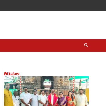
తిరుమల