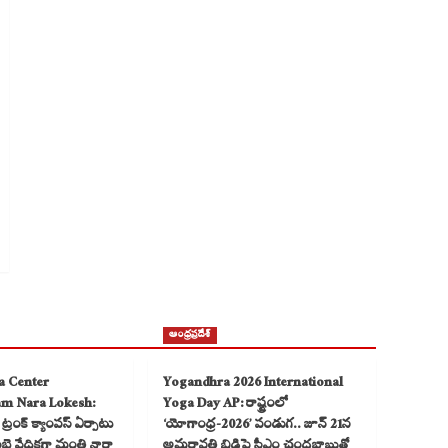
ఆంధ్రప్రదేశ్
a Center
Yogandhra 2026 International
am Nara Lokesh:
Yoga Day AP: రాష్ట్రంలో
్రంక్ క్యాంపస్ ఏర్పాటు
‘యోగాంధ్ర-2026’ పండుగ.. జూన్ 21న
 వేదికగా మంత్రి నారా
అమరావతి బ్రిడ్జిపై సీఎం చంద్రబాబుతో