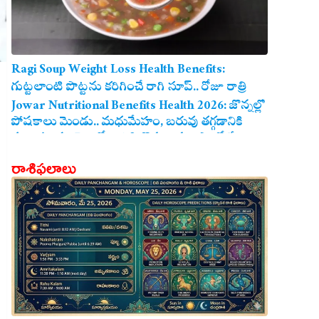
Ragi Soup Weight Loss Health Benefits:
గుట్టలాంటి పొట్టను కరిగించే రాగి సూప్.. రోజూ రాత్రి
తాగితే బరువు తగ్గడం ఖాయం!
Jowar Nutritional Benefits Health 2026: జొన్నల్లో
పోషకాలు మెండు.. మధుమేహం, బరువు తగ్గడానికి
మరియు గుండె ఆరోగ్యానికి జొన్న అన్నం ఎంతో మేలు!
రాశిఫలాలు