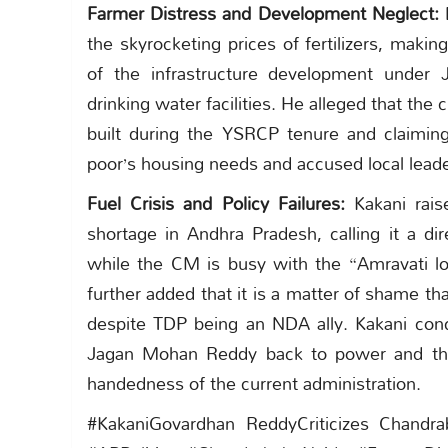
Farmer Distress and Development Neglect:
D
the skyrocketing prices of fertilizers, maki
of the infrastructure development under 
drinking water facilities. He alleged that th
built during the YSRCP tenure and claiming 
poor’s housing needs and accused local leader
Fuel Crisis and Policy Failures:
Kakani rais
shortage in Andhra Pradesh, calling it a d
while the CM is busy with the “Amravati lo
further added that it is a matter of shame th
despite TDP being an NDA ally. Kakani conc
Jagan Mohan Reddy back to power and that
handedness of the current administration.
#KakaniGovardhan ReddyCriticizes Chandr