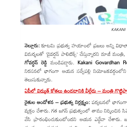
KAKANI
నెల్లూరు:
కూటమి ప్రభుత్వ హయాంలో ప్రజలు అన్ని విధాలా
విమర్శలతో ‘డైవర్షన్ పాలిటిక్స్’ చేస్తున్నారని మాజీ మంత్రి, 
గోవర్ధన్ రెడ్డి
మండిపడ్డారు.
Kakani Govardhan Re
నిరసనలో భాగంగా ఆయన సర్వేపల్లి నియోజకవర్గంలోని వ
తెలుసుకున్నారు.
ఏపీలో విద్యుత్ కోతలు ఉండటానికి వీల్లేదు – మంత్రి గొట్టి
రైతుల ఆందోళన – ప్రభుత్వ నిర్లక్ష్యం:
పర్యటనలో భాగంగా 
వ్యక్తం చేశారు. గత జగన్ ప్రభుత్వంలో తాము నిర్మించిన సి
వేసి ప్రారంభించుకుంటోందని ఆయన ఎద్దేవా చేశారు. జ