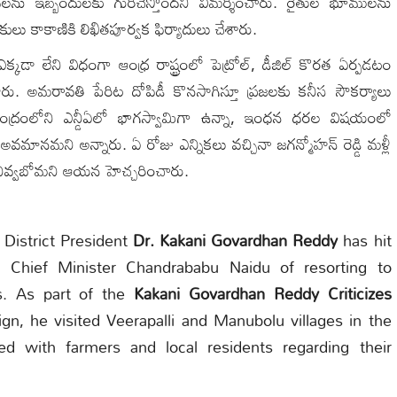
పేదలను ఇబ్బందులకు గురిచేస్తోందని విమర్శించారు. రైతుల భూములను
కులు కాకాణికి లిఖితపూర్వక ఫిర్యాదులు చేశారు.
్కడా లేని విధంగా ఆంధ్ర రాష్ట్రంలో పెట్రోల్, డీజిల్ కొరత ఏర్పడటం
రు. అమరావతి పేరిట దోపిడీ కొనసాగిస్తూ ప్రజలకు కనీస సౌకర్యాలు
కేంద్రంలోని ఎన్డీఏలో భాగస్వామిగా ఉన్నా, ఇంధన ధరల విషయంలో
అవమానమని అన్నారు. ఏ రోజు ఎన్నికలు వచ్చినా జగన్మోహన్ రెడ్డి మళ్లీ
గనివ్వబోమని ఆయన హెచ్చరించారు.
District President
Dr. Kakani Govardhan Reddy
has hit
g Chief Minister Chandrababu Naidu of resorting to
es. As part of the
Kakani Govardhan Reddy Criticizes
n, he visited Veerapalli and Manubolu villages in the
ted with farmers and local residents regarding their