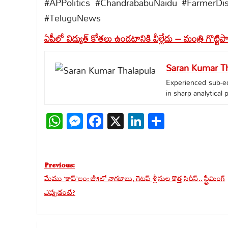
#APPolitics #ChandrababuNaidu #FarmerDis
#TeluguNews
ఏపీలో విద్యుత్ కోతలు ఉండటానికి వీల్లేదు – మంత్రి గొట్టి
Saran Kumar Th
Experienced sub-edi
in sharp analytical
WhatsApp
Messenger
Facebook
X
LinkedIn
Share
Post
Previous:
navigation
మేము ‘కాప్’లం: జీ5లో నాగబాబు, గెటప్ శ్రీనుల కొత్త సిరీస్.. స్ట్రీమింగ్
ఎప్పుడంటే?