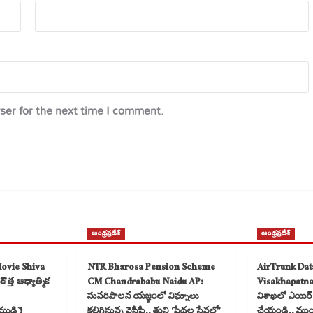
ser for the next time I comment.
ఆంధ్రప్రదేశ్
ఆంధ్రప్రదేశ్
Movie Shiva
NTR Bharosa Pension Scheme
AirTrunk Dat
త్త ఆధ్యాత్మిక
CM Chandrababu Naidu AP:
Visakhapatn
సుపరిపాలన యజ్ఞంలో విఘ్నాలు
విశాఖలో ఎయిర్ ట
ముడి`!
కలిగిస్తున్న వైసీపీ.. తుని ‘పేదల సేవలో’
చేయండి.. ముంబై