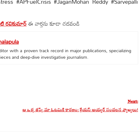
tress #APFuelCrisis #JaganMohan Reddy #Sarvepalli
పాటి రవికుమార్
ఈ వార్తను కూడా చదవండి
alapula
tor with a proven track record in major publications, specializing
 pieces and deep-dive investigative journalism.
Next:
ఆ ఒక్క తప్పే మా ఓటమికి కారణం: శ్రేయస్ అయ్యర్ సంచలన వ్యాఖ్యలు!