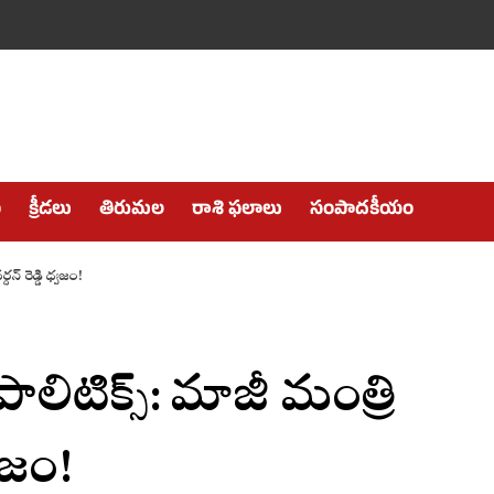
ం
క్రీడలు
తిరుమల
రాశి ఫలాలు
సంపాదకీయం
ధన్ రెడ్డి ధ్వజం!
ాలిటిక్స్: మాజీ మంత్రి
్వజం!