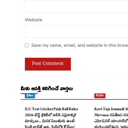
Website
Save my name, email, and website in this brow
మీకు ఆసక్తి కలిగించే వార్తలు
క్రీడలు
సినిమా
ICC Test Cricket Pink Ball Rules
Ravi Teja Irumudi 
2026: టెస్ట్ క్రికెట్‌లో ఐసీసీ విప్లవాత్మక
Nirvana: రవితేజని సరికొ
మార్పులు.. మసక వెలుతురు ఉంటే
ఎమోషనల్ యాంగిల్‌లో
పింక్ బాల్‌తో ఆట, ఫీల్డ్‌లోకి కోచ్‌లు!
చూపించబోతున్న ‘ఇరు