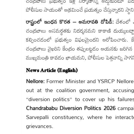
చంద్రబాబు ప్రభుత్వం ఇళ్ల నిర్మాణాన్ని అడ్డుకుంటూ 
పోలీసుల సాయంతో ఆక్రమించే ప్రయత్నం చేస్తున్నారని స్థాని
రాష్ట్రంలో ఇంధన కొరత – అమరావతి దోపిడీ:
దేశంలో ఎక
చంద్రబాబు అసమర్థతకు నిదర్శనమని కాకాణి దుయ్యబట్టా
కల్పించడంలో ప్రభుత్వం విఫలమైందని ఆరోపించారు. 
చంద్రబాబు వైఖరిని కేంద్రం తప్పుబట్టడం ఆయనకు జరిగిన 
ముఖ్యమంత్రి కావడం ఖాయమని, పోలీసుల పెత్తనాన్ని సా
News Article (English)
Nellore:
Former Minister and YSRCP Nellore 
out at the coalition government, accusin
“diversion politics” to cover up his failur
Chandrababu Diversion Politics 2026
campaig
Sarvepalli constituency, where he interac
grievances.