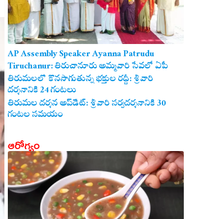
AP Assembly Speaker Ayanna Patrudu
Tiruchanur: తిరుచానూరు అమ్మవారి సేవలో ఏపీ
అసెంబ్లీ స్పీకర్.. కుటుంబ సమేతంగా దర్శించుకున్న
తిరుమలలో కొనసాగుతున్న భక్తుల రద్దీ: శ్రీవారి
దర్శనానికి 24 గంటలు
అయ్యన్నపాత్రుడు!
తిరుమల దర్శన అప్‌డేట్: శ్రీవారి సర్వదర్శనానికి 30
గంటల సమయం
ఆరోగ్యం