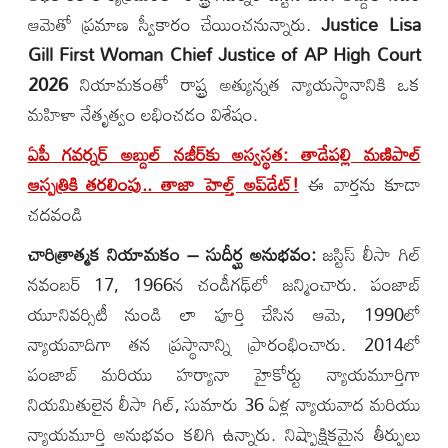
ఆమెతో ప్రమాణ స్వీకారం చేయించనున్నారు.
Justice Lisa
Gill First Woman Chief Justice of AP High Court
2026
నియామకంతో రాష్ట్ర అత్యున్నత న్యాయస్థానానికి ఒక
మహిళా నేతృత్వం లభించడం విశేషం.
ఏపీ గవర్నర్‌ అబ్దుల్‌ నజీర్‌కు అస్వస్థత: తాడేపల్లి మణిపాల్
ఆస్పత్రికి తరలింపు.. తాజా హెల్త్ అప్‌డేట్!
ఈ వార్తను కూడా
చదవండి
చారిత్రాత్మక నియామకం – సుదీర్ఘ అనుభవం:
జస్టిస్ లీసా గిల్
నవంబర్ 17, 1966న చండీగఢ్‌లో జన్మించారు. పంజాబ్
యూనివర్సిటీ నుండి లా పూర్తి చేసిన ఆమె, 1990లో
న్యాయవాదిగా తన ప్రస్థానాన్ని ప్రారంభించారు. 2014లో
పంజాబ్ మరియు హర్యానా హైకోర్టు న్యాయమూర్తిగా
నియమితులైన లీసా గిల్, సుమారు 36 ఏళ్ల న్యాయవాద మరియు
న్యాయమూర్తి అనుభవం కలిగి ఉన్నారు. నిష్పాక్షికమైన తీర్పులు