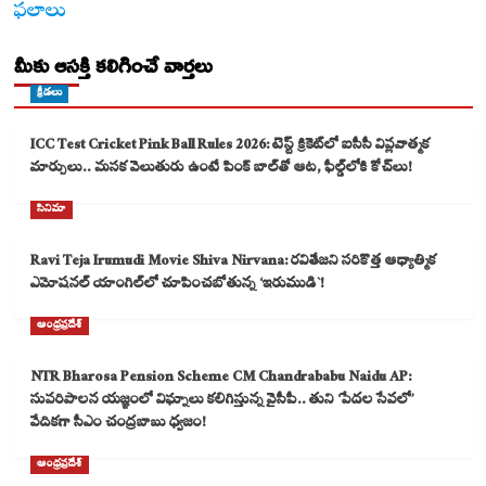
ఫలాలు
మీకు ఆసక్తి కలిగించే వార్తలు
క్రీడలు
ICC Test Cricket Pink Ball Rules 2026: టెస్ట్ క్రికెట్‌లో ఐసీసీ విప్లవాత్మక
మార్పులు.. మసక వెలుతురు ఉంటే పింక్ బాల్‌తో ఆట, ఫీల్డ్‌లోకి కోచ్‌లు!
సినిమా
Ravi Teja Irumudi Movie Shiva Nirvana: రవితేజని సరికొత్త ఆధ్యాత్మిక
ఎమోషనల్ యాంగిల్‌లో చూపించబోతున్న ‘ఇరుముడి`!
ఆంధ్రప్రదేశ్
NTR Bharosa Pension Scheme CM Chandrababu Naidu AP:
సుపరిపాలన యజ్ఞంలో విఘ్నాలు కలిగిస్తున్న వైసీపీ.. తుని ‘పేదల సేవలో’
వేదికగా సీఎం చంద్రబాబు ధ్వజం!
ఆంధ్రప్రదేశ్