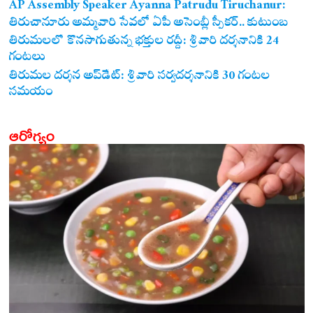
AP Assembly Speaker Ayanna Patrudu Tiruchanur:
తిరుచానూరు అమ్మవారి సేవలో ఏపీ అసెంబ్లీ స్పీకర్.. కుటుంబ
సమేతంగా దర్శించుకున్న అయ్యన్నపాత్రుడు!
తిరుమలలో కొనసాగుతున్న భక్తుల రద్దీ: శ్రీవారి దర్శనానికి 24
గంటలు
తిరుమల దర్శన అప్‌డేట్: శ్రీవారి సర్వదర్శనానికి 30 గంటల
సమయం
ఆరోగ్యం