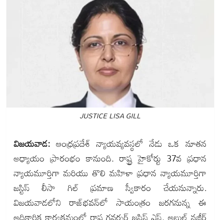
JUSTICE LISA GILL
విజయవాడ:
ఆంధ్రప్రదేశ్ న్యాయవ్యవస్థలో నేడు ఒక నూతన
అధ్యాయం ప్రారంభం కానుంది. రాష్ట్ర హైకోర్టు 37వ ప్రధాన
న్యాయమూర్తిగా మరియు తొలి మహిళా ప్రధాన న్యాయమూర్తిగా
జస్టిస్ లీసా గిల్ ప్రమాణ స్వీకారం చేయనున్నారు.
విజయవాడలోని రాజ్‌భవన్‌లో సాయంత్రం జరగనున్న ఈ
అధికారిక కార్యక్రమంలో రాష్ట్ర గవర్నర్ జస్టిస్ ఎస్. అబ్దుల్ నజీర్