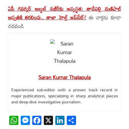
ఏపీ గవర్నర్‌ అబ్దుల్‌ నజీర్‌కు అస్వస్థత: తాడేపల్లి మణిపాల్
ఆస్పత్రికి తరలింపు.. తాజా హెల్త్ అప్‌డేట్!
ఈ వార్తను కూడా
చదవండి
Saran Kumar Thalapula
Experienced sub-editor with a proven track record in
major publications, specializing in sharp analytical pieces
and deep-dive investigative journalism.
WhatsApp
Messenger
Facebook
X
LinkedIn
Share