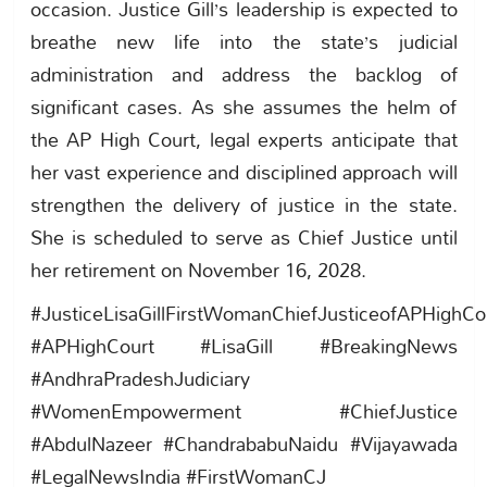
occasion. Justice Gill’s leadership is expected to
breathe new life into the state’s judicial
administration and address the backlog of
significant cases. As she assumes the helm of
the AP High Court, legal experts anticipate that
her vast experience and disciplined approach will
strengthen the delivery of justice in the state.
She is scheduled to serve as Chief Justice until
her retirement on November 16, 2028.
#JusticeLisaGillFirstWomanChiefJusticeofAPHighCo
#APHighCourt #LisaGill #BreakingNews
#AndhraPradeshJudiciary
#WomenEmpowerment #ChiefJustice
#AbdulNazeer #ChandrababuNaidu #Vijayawada
#LegalNewsIndia #FirstWomanCJ