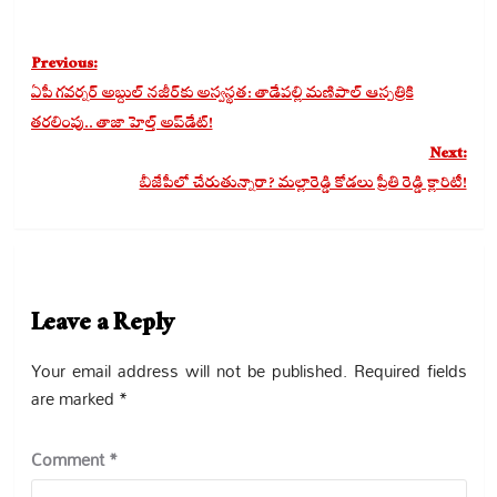
Post
Previous:
navigation
ఏపీ గవర్నర్‌ అబ్దుల్‌ నజీర్‌కు అస్వస్థత: తాడేపల్లి మణిపాల్ ఆస్పత్రికి
తరలింపు.. తాజా హెల్త్ అప్‌డేట్!
Next:
బీజేపీలో చేరుతున్నారా? మల్లారెడ్డి కోడలు ప్రీతి రెడ్డి క్లారిటీ!
Leave a Reply
Your email address will not be published.
Required fields
are marked
*
Comment
*