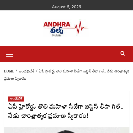
Skip
August 6, 2026
to
content
Primary
Menu
HOME
ఆంధ్రప్రదేశ్
ఏపీ హైకోర్టు తొలి మహిళా సీజేగా జస్టిస్ లీసా గిల్.. నేడు చారిత్రాత్మక
ప్రమాణ స్వీకారం!
ఆంధ్రప్రదేశ్
ఏపీ హైకోర్టు తొలి మహిళా సీజేగా జస్టిస్ లీసా గిల్..
నేడు చారిత్రాత్మక ప్రమాణ స్వీకారం!