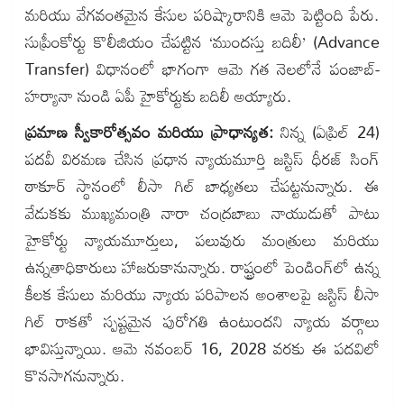
మరియు వేగవంతమైన కేసుల పరిష్కారానికి ఆమె పెట్టింది పేరు.
సుప్రీంకోర్టు కొలీజియం చేపట్టిన ‘ముందస్తు బదిలీ’ (Advance
Transfer) విధానంలో భాగంగా ఆమె గత నెలలోనే పంజాబ్-
హర్యానా నుండి ఏపీ హైకోర్టుకు బదిలీ అయ్యారు.
ప్రమాణ స్వీకారోత్సవం మరియు ప్రాధాన్యత:
నిన్న (ఏప్రిల్ 24)
పదవీ విరమణ చేసిన ప్రధాన న్యాయమూర్తి జస్టిస్ ధీరజ్ సింగ్
ఠాకూర్ స్థానంలో లీసా గిల్ బాధ్యతలు చేపట్టనున్నారు. ఈ
వేడుకకు ముఖ్యమంత్రి నారా చంద్రబాబు నాయుడుతో పాటు
హైకోర్టు న్యాయమూర్తులు, పలువురు మంత్రులు మరియు
ఉన్నతాధికారులు హాజరుకానున్నారు. రాష్ట్రంలో పెండింగ్‌లో ఉన్న
కీలక కేసులు మరియు న్యాయ పరిపాలన అంశాలపై జస్టిస్ లీసా
గిల్ రాకతో స్పష్టమైన పురోగతి ఉంటుందని న్యాయ వర్గాలు
భావిస్తున్నాయి. ఆమె నవంబర్ 16, 2028 వరకు ఈ పదవిలో
కొనసాగనున్నారు.