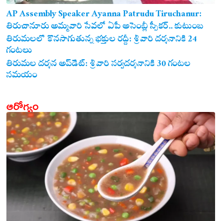
AP Assembly Speaker Ayanna Patrudu Tiruchanur:
తిరుచానూరు అమ్మవారి సేవలో ఏపీ అసెంబ్లీ స్పీకర్.. కుటుంబ
సమేతంగా దర్శించుకున్న అయ్యన్నపాత్రుడు!
తిరుమలలో కొనసాగుతున్న భక్తుల రద్దీ: శ్రీవారి దర్శనానికి 24
గంటలు
తిరుమల దర్శన అప్‌డేట్: శ్రీవారి సర్వదర్శనానికి 30 గంటల
సమయం
ఆరోగ్యం