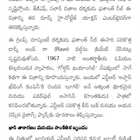
సృష్టిస్తోంది. కేజీఎఫ్, సలార్ చిత్రాల దర్శకుడు ప్రశాంత్ నీల్ ఈ
చిత్రాన్ని తన మార్క్ హై-వోల్టేజ్ యాక్షన్ ఎంటర్‌టైనర్‌గా
తెరకెక్కిస్తున్నారు.
ఈ గ్లింప్స్ చూస్తుంటే దర్శకుడు ప్రశాంత్ నీల్ ఈసారి సరికొత్త
డార్క్ అండ్ రా (Raw) వల్డ్‌ను క్రియేట్ చేసినట్లు
స్పష్టమవుతోంది. 1967 నాటి అంతర్జాతీయ ఓపియం
(నల్లమందు) వ్యాపారం, ‘గోల్డెన్ ట్రయాంగిల్’ నేపథ్యంలో సాగే
కథగా ఈ చిత్రాన్ని రూపొందిస్తున్నారు. ఇందులో ఎన్టీఆర్ ‘అఫ్గాన్
ట్రేడింగ్ కంపెనీ’కి చెందిన ‘లూగర్’ అనే అత్యంత క్రూరమైన
మరియు పవర్‌ఫుల్ అసాసిన్ (హంతకుడు) పాత్రలో
కనిపించబోతున్నారు. ఎన్టీఆర్ సరికొత్త లీన్ లుక్ మరియు ఆయన
చెప్పిన డైలాగ్స్ ఫ్యాన్స్‌కు పూనకాలు తెప్పిస్తున్నాయి.
భారీ తారాగణం మరియు సాంకేతిక బృందం
ఈ చిత్రంలో జూనియర్ ఎన్టీఆర్ సరసన కన్నడ బ్యూటీ రుక్మిణి