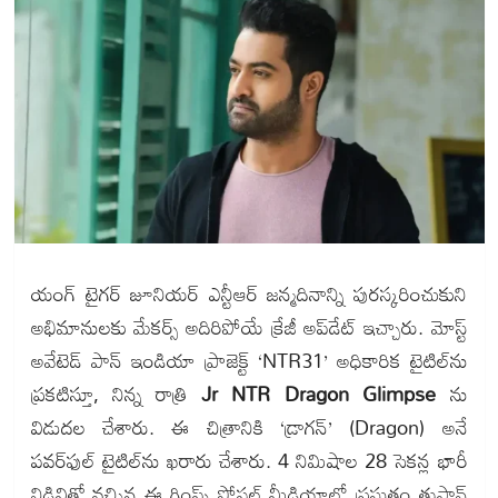
యంగ్ టైగర్ జూనియర్ ఎన్టీఆర్ జన్మదినాన్ని పురస్కరించుకుని
అభిమానులకు మేకర్స్ అదిరిపోయే క్రేజీ అప్‌డేట్ ఇచ్చారు. మోస్ట్
అవేటెడ్ పాన్ ఇండియా ప్రాజెక్ట్ ‘NTR31’ అధికారిక టైటిల్‌ను
ప్రకటిస్తూ, నిన్న రాత్రి
Jr NTR Dragon Glimpse
ను
విడుదల చేశారు. ఈ చిత్రానికి ‘డ్రాగన్’ (Dragon) అనే
పవర్‌ఫుల్ టైటిల్‌ను ఖరారు చేశారు. 4 నిమిషాల 28 సెకన్ల భారీ
నిడివితో వచ్చిన ఈ గ్లింప్స్ సోషల్ మీడియాలో ప్రస్తుతం తుఫాన్