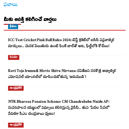
ఫలాలు
మీకు ఆసక్తి కలిగించే వార్తలు
క్రీడలు
ICC Test Cricket Pink Ball Rules 2026: టెస్ట్ క్రికెట్‌లో ఐసీసీ విప్లవాత్మక
మార్పులు.. మసక వెలుతురు ఉంటే పింక్ బాల్‌తో ఆట, ఫీల్డ్‌లోకి కోచ్‌లు!
సినిమా
Ravi Teja Irumudi Movie Shiva Nirvana: రవితేజని సరికొత్త ఆధ్యాత్మిక
ఎమోషనల్ యాంగిల్‌లో చూపించబోతున్న ‘ఇరుముడి`!
ఆంధ్రప్రదేశ్
NTR Bharosa Pension Scheme CM Chandrababu Naidu AP:
సుపరిపాలన యజ్ఞంలో విఘ్నాలు కలిగిస్తున్న వైసీపీ.. తుని ‘పేదల సేవలో’
వేదికగా సీఎం చంద్రబాబు ధ్వజం!
ఆంధ్రప్రదేశ్