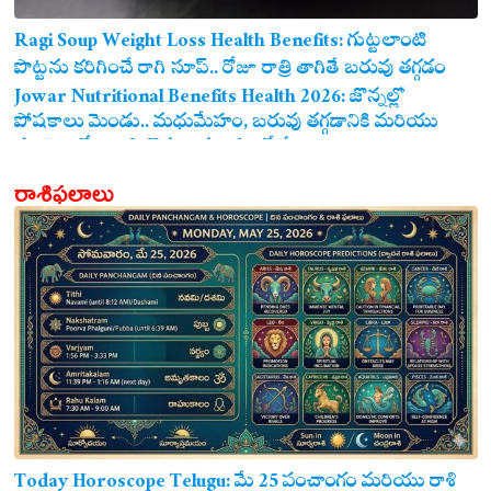
Ragi Soup Weight Loss Health Benefits: గుట్టలాంటి
పొట్టను కరిగించే రాగి సూప్.. రోజూ రాత్రి తాగితే బరువు తగ్గడం
ఖాయం!
Jowar Nutritional Benefits Health 2026: జొన్నల్లో
పోషకాలు మెండు.. మధుమేహం, బరువు తగ్గడానికి మరియు
గుండె ఆరోగ్యానికి జొన్న అన్నం ఎంతో మేలు!
రాశిఫలాలు
Today Horoscope Telugu: మే 25 పంచాంగం మరియు రాశి