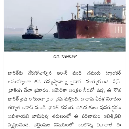
OIL TANKER
భారత్‌కు చేరుకోవాల్సిన ఇరాన్ ముడి చమురు ట్యాంకర్
అనూహ్యంగా తన గమ్యస్థానాన్ని చైనాకు మార్చుకుంది. షిప్-
ట్రాకింగ్ డేటా ప్రకారం, అమెరికా ఆంక్షల నీడలో ఉన్న ఈ నౌక
భారత్ వైపు రాకుండా చైనా వైపు మళ్లింది. దాదాపు ఏడేళ్ల విరామం
తర్వాత ఇరాన్ నుండి భారత్ చమురు దిగుమతులు పునరుద్ధరణ
అవుతాయని భావిస్తున్న తరుణంలో ఈ పరిణామం అనిశ్చితిని
సృష్టించింది. చెల్లింపుల విషయంలో నెలకొన్న వివాదాలే ఈ