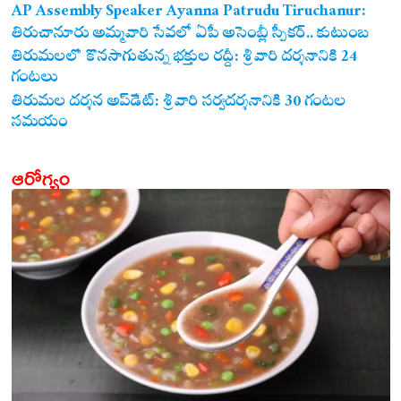
AP Assembly Speaker Ayanna Patrudu Tiruchanur:
తిరుచానూరు అమ్మవారి సేవలో ఏపీ అసెంబ్లీ స్పీకర్.. కుటుంబ
సమేతంగా దర్శించుకున్న అయ్యన్నపాత్రుడు!
తిరుమలలో కొనసాగుతున్న భక్తుల రద్దీ: శ్రీవారి దర్శనానికి 24
గంటలు
తిరుమల దర్శన అప్‌డేట్: శ్రీవారి సర్వదర్శనానికి 30 గంటల
సమయం
ఆరోగ్యం