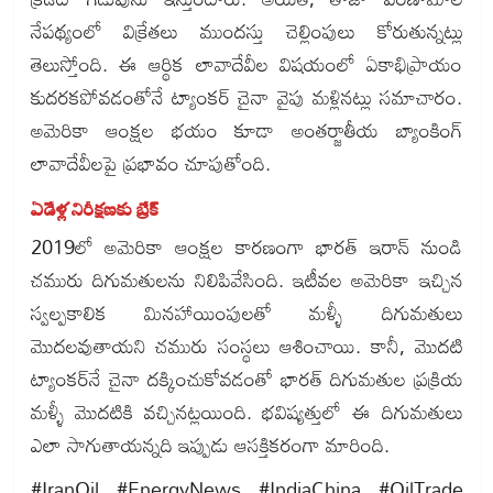
నేపథ్యంలో విక్రేతలు ముందస్తు చెల్లింపులు కోరుతున్నట్లు
తెలుస్తోంది. ఈ ఆర్థిక లావాదేవీల విషయంలో ఏకాభిప్రాయం
కుదరకపోవడంతోనే ట్యాంకర్ చైనా వైపు మళ్లినట్లు సమాచారం.
అమెరికా ఆంక్షల భయం కూడా అంతర్జాతీయ బ్యాంకింగ్
లావాదేవీలపై ప్రభావం చూపుతోంది.
ఏడేళ్ల నిరీక్షణకు బ్రేక్
2019లో అమెరికా ఆంక్షల కారణంగా భారత్ ఇరాన్ నుండి
చమురు దిగుమతులను నిలిపివేసింది. ఇటీవల అమెరికా ఇచ్చిన
స్వల్పకాలిక మినహాయింపులతో మళ్ళీ దిగుమతులు
మొదలవుతాయని చమురు సంస్థలు ఆశించాయి. కానీ, మొదటి
ట్యాంకర్‌నే చైనా దక్కించుకోవడంతో భారత్ దిగుమతుల ప్రక్రియ
మళ్ళీ మొదటికి వచ్చినట్లయింది. భవిష్యత్తులో ఈ దిగుమతులు
ఎలా సాగుతాయన్నది ఇప్పుడు ఆసక్తికరంగా మారింది.
#IranOil #EnergyNews #IndiaChina #OilTrade