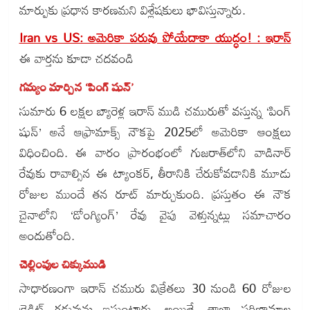
మార్పుకు ప్రధాన కారణమని విశ్లేషకులు భావిస్తున్నారు.
Iran vs US: అమెరికా పరువు పోయేదాకా యుద్ధం! : ఇరాన్
ఈ వార్తను కూడా చదవండి
గమ్యం మార్చిన ‘పింగ్ షున్’
సుమారు 6 లక్షల బ్యారెళ్ల ఇరాన్ ముడి చమురుతో వస్తున్న ‘పింగ్
షున్’ అనే ఆఫ్రామాక్స్ నౌకపై 2025లో అమెరికా ఆంక్షలు
విధించింది. ఈ వారం ప్రారంభంలో గుజరాత్‌లోని వాడినార్
రేవుకు రావాల్సిన ఈ ట్యాంకర్, తీరానికి చేరుకోవడానికి మూడు
రోజుల ముందే తన రూట్ మార్చుకుంది. ప్రస్తుతం ఈ నౌక
చైనాలోని ‘డోంగ్యింగ్’ రేవు వైపు వెళ్తున్నట్లు సమాచారం
అందుతోంది.
చెల్లింపుల చిక్కుముడి
సాధారణంగా ఇరాన్ చమురు విక్రేతలు 30 నుండి 60 రోజుల
క్రెడిట్ గడువును ఇస్తుంటారు. అయితే, తాజా పరిణామాల