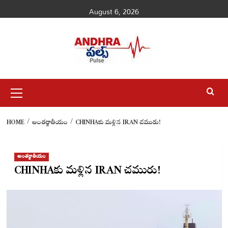
Skip
August 6, 2026
to
content
Primary
Menu
HOME
అంతర్జాతీయం
CHINHAకు మళ్లిన IRAN చమురు!
అంతర్జాతీయం
CHINHAకు మళ్లిన IRAN చమురు!