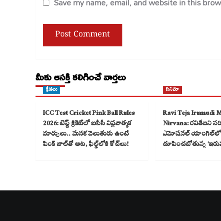
Save my name, email, and website in this brow
మీకు ఆసక్తి కలిగించే వార్తలు
క్రీడలు
సినిమా
ICC Test Cricket Pink Ball Rules
Ravi Teja Irumudi 
2026: టెస్ట్ క్రికెట్‌లో ఐసీసీ విప్లవాత్మక
Nirvana: రవితేజని సరికొ
మార్పులు.. మసక వెలుతురు ఉంటే
ఎమోషనల్ యాంగిల్‌లో
పింక్ బాల్‌తో ఆట, ఫీల్డ్‌లోకి కోచ్‌లు!
చూపించబోతున్న ‘ఇరు