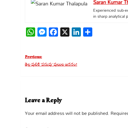
Saran Kumar Th
Experienced sub-edi
in sharp analytical
WhatsApp
Messenger
Facebook
X
LinkedIn
Share
Post
Previous:
navigation
తెల్ల పులికి ‘పసుపు’ పులుల జననం!
Leave a Reply
Your email address will not be published.
Required