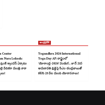
ఆంధ్రప్రదేశ్
a Center
Yogandhra 2026 International
am Nara Lokesh:
Yoga Day AP: రాష్ట్రంలో
్రంక్ క్యాంపస్ ఏర్పాటు
‘యోగాంధ్ర-2026’ పండుగ.. జూన్ 21న
 వేదికగా మంత్రి నారా
అమరావతి బ్రిడ్జిపై సీఎం చంద్రబాబుతో
్చలు!
కలిసి 25 వేల మంది యోగాసనాలు!