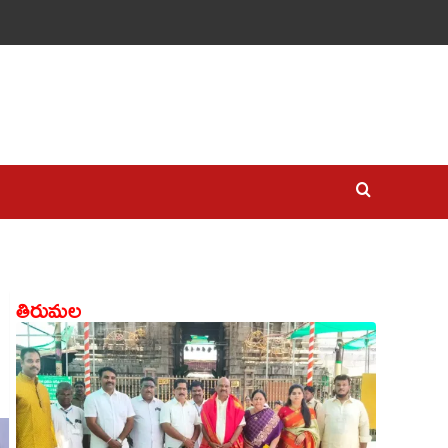
తిరుమల