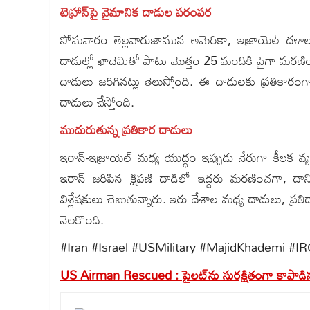
టెహ్రాన్‌పై వైమానిక దాడుల పరంపర
సోమవారం తెల్లవారుజామున అమెరికా, ఇజ్రాయెల్ దళాలు
దాడుల్లో ఖాదెమితో పాటు మొత్తం 25 మందికి పైగా మరణించిన
దాడులు జరిగినట్లు తెలుస్తోంది. ఈ దాడులకు ప్రతికార
దాడులు చేస్తోంది.
ముదురుతున్న ప్రతికార దాడులు
ఇరాన్-ఇజ్రాయెల్ మధ్య యుద్ధం ఇప్పుడు నేరుగా కీలక వ్య
ఇరాన్ జరిపిన క్షిపణి దాడిలో ఇద్దరు మరణించగా, దాని
విశ్లేషకులు చెబుతున్నారు. ఇరు దేశాల మధ్య దాడులు, ప
నెలకొంది.
#Iran #Israel #USMilitary #MajidKhademi #I
US Airman Rescued : పైలట్‌ను సురక్షితంగా కాపా