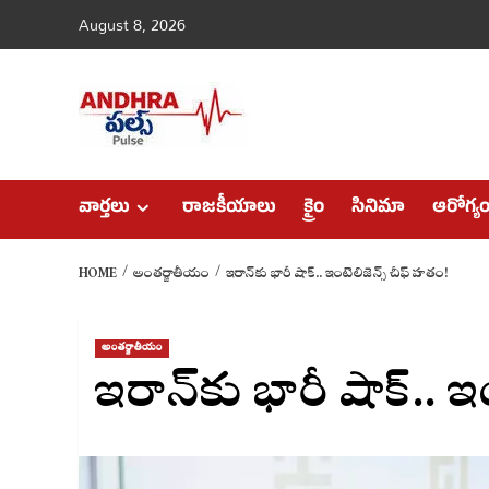
Skip
August 8, 2026
to
content
వార్తలు
రాజకీయాలు
క్రైం
సినిమా
ఆరోగ్య
HOME
అంతర్జాతీయం
ఇరాన్‌కు భారీ షాక్.. ఇంటెలిజెన్స్ చీఫ్ హతం!
అంతర్జాతీయం
ఇరాన్‌కు భారీ షాక్.. 