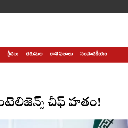
ం
క్రీడలు
తిరుమల
రాశి ఫలాలు
సంపాదకీయం
ఇంటెలిజెన్స్ చీఫ్ హతం!