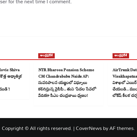
ser for the next time I comment.
ఆంధ్రప్రదేశ్
ఆంధ్రప్రదేశ్
Movie Shiva
NTR Bharosa Pension Scheme
AirTrunk Dat
త్త ఆధ్యాత్మిక
CM Chandrababu Naidu AP:
Visakhapatn
సుపరిపాలన యజ్ఞంలో విఘ్నాలు
విశాఖలో ఎయిర్ ట
ముడి`!
కలిగిస్తున్న వైసీపీ.. తుని ‘పేదల సేవలో’
చేయండి.. ముంబై
వేదికగా సీఎం చంద్రబాబు ధ్వజం!
లోకేష్ కీలక చర
Copyright © All rights reserved.
|
CoverNews
by AF themes.