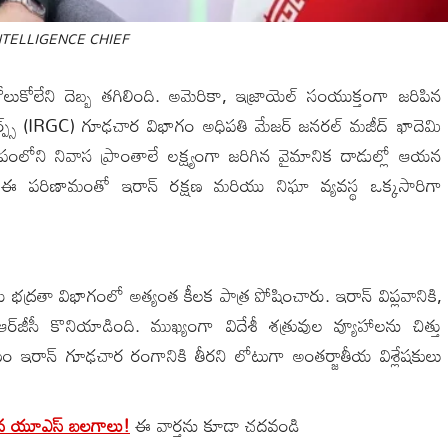
NTELLIGENCE CHIEF
ుకోలేని దెబ్బ తగిలింది. అమెరికా, ఇజ్రాయెల్ సంయుక్తంగా జరిపిన
్ కార్ప్స్ (IRGC) గూఢచార విభాగం అధిపతి మేజర్ జనరల్ మజీద్ ఖాదెమి
ంలోని నివాస ప్రాంతాలే లక్ష్యంగా జరిగిన వైమానిక దాడుల్లో ఆయన
ి. ఈ పరిణామంతో ఇరాన్ రక్షణ మరియు నిఘా వ్యవస్థ ఒక్కసారిగా
ద్రతా విభాగంలో అత్యంత కీలక పాత్ర పోషించారు. ఇరాన్ విప్లవానికి,
‌జీసీ కొనియాడింది. ముఖ్యంగా విదేశీ శత్రువుల వ్యూహాలను చిత్తు
ఇరాన్ గూఢచార రంగానికి తీరని లోటుగా అంతర్జాతీయ విశ్లేషకులు
డిన యూఎస్ బలగాలు!
ఈ వార్తను కూడా చదవండి