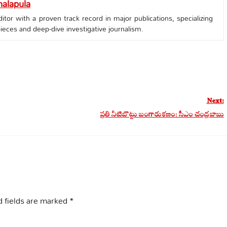
alapula
tor with a proven track record in major publications, specializing
 pieces and deep-dive investigative journalism.
Next:
ప్రతి నీటిబొట్టు బంగారుకణం: సీఎం చంద్రబాబు
 fields are marked
*