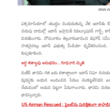
IRAN I
పశ్చిమాసియాలో యుద్ధం ముదురుతున్న వేళ ఇరాన్‌కు కోల
మెరుపు దాడుల్లో ఇరాన్ ఇస్లామిక్ రివల్యూషనరీ గార్డ్స
మరణించారు. సోమవారం తెల్లవారుజామున టెహ్రాన్ సమీప
హతమైనట్లు ఇరాన్ ప్రభుత్వ మీడియా ధృవీకరించింద
కుప్పకూలింది.
అర్ధ శతాబ్దపు అనుభవం.. గూఢచారి మృతి
మజీద్ ఖాదెమి గత ఐదు దశాబ్దాలుగా ఇరాన్ నిఘా మరియు భ
వ్యవస్థకు ఆయన అందించిన సేవలు వెలకట్టలేనివని ఐఆర్
చేయడంలో ఆయన దిట్టగా పేరుగాంచారు. ఖాదెమి మరణం 
భావిస్తున్నారు.
US Airman Rescued : పైలట్‌ను సురక్షితంగా కాపా