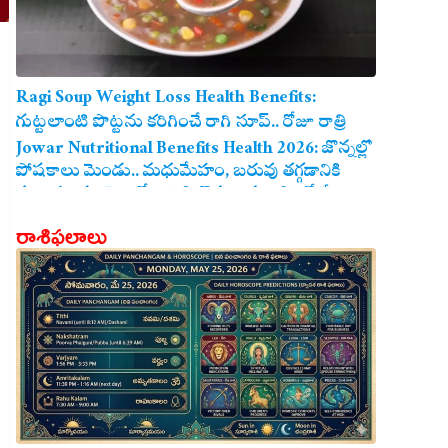
Ragi Soup Weight Loss Health Benefits:
గుట్టలాంటి పొట్టను కరిగించే రాగి సూప్.. రోజూ రాత్రి
తాగితే బరువు తగ్గడం ఖాయం!
Jowar Nutritional Benefits Health 2026: జొన్నల్లో
పోషకాలు మెండు.. మధుమేహం, బరువు తగ్గడానికి
మరియు గుండె ఆరోగ్యానికి జొన్న అన్నం ఎంతో మేలు!
రాశిఫలాలు