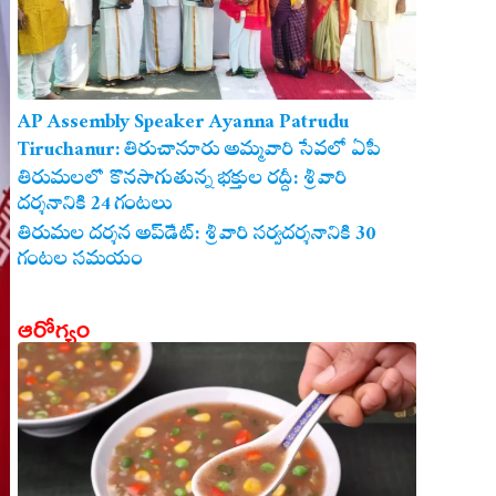
AP Assembly Speaker Ayanna Patrudu
Tiruchanur: తిరుచానూరు అమ్మవారి సేవలో ఏపీ
అసెంబ్లీ స్పీకర్.. కుటుంబ సమేతంగా దర్శించుకున్న
తిరుమలలో కొనసాగుతున్న భక్తుల రద్దీ: శ్రీవారి
దర్శనానికి 24 గంటలు
అయ్యన్నపాత్రుడు!
తిరుమల దర్శన అప్‌డేట్: శ్రీవారి సర్వదర్శనానికి 30
గంటల సమయం
ఆరోగ్యం