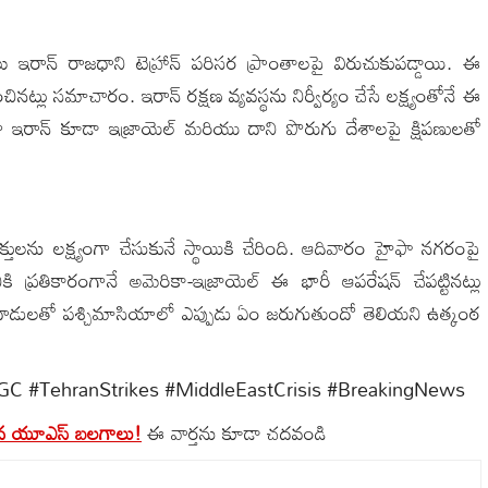
 ఇరాన్ రాజధాని టెహ్రాన్ పరిసర ప్రాంతాలపై విరుచుకుపడ్డాయి. ఈ
ట్లు సమాచారం. ఇరాన్ రక్షణ వ్యవస్థను నిర్వీర్యం చేసే లక్ష్యంతోనే ఈ
ంగా ఇరాన్ కూడా ఇజ్రాయెల్ మరియు దాని పొరుగు దేశాలపై క్షిపణులతో
క్తులను లక్ష్యంగా చేసుకునే స్థాయికి చేరింది. ఆదివారం హైఫా నగరంపై
కి ప్రతికారంగానే అమెరికా-ఇజ్రాయెల్ ఈ భారీ ఆపరేషన్ చేపట్టినట్లు
్రతిదాడులతో పశ్చిమాసియాలో ఎప్పుడు ఏం జరుగుతుందో తెలియని ఉత్కంఠ
RGC #TehranStrikes #MiddleEastCrisis #BreakingNews
డిన యూఎస్ బలగాలు!
ఈ వార్తను కూడా చదవండి