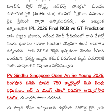
మ్యాచ్‌ను స్టార్ స్పోర్ట్స్ నెట్‌వర్క్ ఛానెళ్లలో మరియు
జియోహాట్‌స్టార్ (JioHotstar) యాప్‌లో వీక్షకులు ఉచితంగా
లైవ్ స్ట్రీమింగ్ ద్వారా ఆస్వాదించవచ్చు. ఈ అత్యుంత
ఉత్కంఠభరిత
IPL 2026 Final RCB vs GT Prediction
టాస్ ఫ్యాక్టర్ ప్రకారం, నరేంద్ర మోదీ స్టేడియంలో రాత్రి వేళల్లో
మంచు ప్రభావం (Dew Factor) ఎక్కువగా ఉండే అవకాశం
ఉన్నందున.. టాస్ గెలిచిన కెప్టెన్ ఖచ్చితంగా మొదట ఫీల్డింగ్
ఎంచుకుని, ప్రత్యర్థి జట్టును తక్కువ పరుగులకే కట్టడి చేయడానికి
మొగ్గు చూపుతారని నిపుణులు విశ్లేషిస్తున్నారు.
PV Sindhu Singapore Open An Se Young 2026:
సింగపూర్‌ ఓపెన్‌ సూపర్‌ 750 క్వార్టర్స్‌లో పి.వి సింధు
నిష్క్రమణ.. ఆన్‌ సె యంగ్ చేతిలో వరుసగా తొమ్మిదోసారి
ఓటమి!
ఈ వార్తను కూడా చదవండి
ఈ మ్యాచ్ కోసం అహ్మదాబాద్ క్యురేటర్లు సరికొత్త లైవ్ గ్రాస్