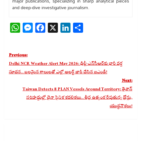
major publications, specializing in sharp analytical pieces
and deep-dive investigative journalism.
WhatsApp
Messenger
Facebook
X
LinkedIn
Share
Post
Previous:
navigation
Delhi NCR Weather Alert May 2026: ఢిల్లీ-ఎన్‌సీఆర్‌కు భారీ వర్ష
సూచన.. బలమైన గాలులతో ఎల్లో అలర్ట్ జారీ చేసిన ఐఎండీ!
Next:
Taiwan Detects 8 PLAN Vessels Around Territory: తైవాన్
సరిహద్దుల్లో చైనా సైనిక కదలికలు.. తీవ్ర ఉత్కంఠ రేపుతున్న డ్రోన్లు,
యుద్ధనౌకలు!