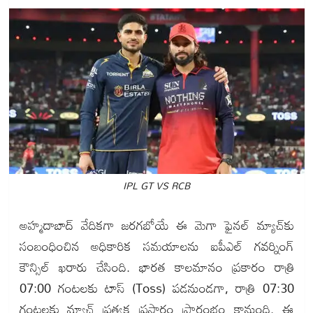
IPL GT VS RCB
అహ్మదాబాద్ వేదికగా జరగబోయే ఈ మెగా ఫైనల్ మ్యాచ్‌కు
సంబంధించిన అధికారిక సమయాలను ఐపీఎల్ గవర్నింగ్
కౌన్సిల్ ఖరారు చేసింది. భారత కాలమానం ప్రకారం రాత్రి
07:00 గంటలకు టాస్ (Toss) పడనుండగా, రాత్రి 07:30
గంటలకు మ్యాచ్ ప్రత్యక్ష ప్రసారం ప్రారంభం కానుంది. ఈ