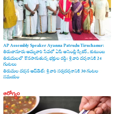
AP Assembly Speaker Ayanna Patrudu Tiruchanur:
తిరుచానూరు అమ్మవారి సేవలో ఏపీ అసెంబ్లీ స్పీకర్.. కుటుంబ
సమేతంగా దర్శించుకున్న అయ్యన్నపాత్రుడు!
తిరుమలలో కొనసాగుతున్న భక్తుల రద్దీ: శ్రీవారి దర్శనానికి 24
గంటలు
తిరుమల దర్శన అప్‌డేట్: శ్రీవారి సర్వదర్శనానికి 30 గంటల
సమయం
ఆరోగ్యం