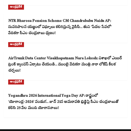
ఆంధ్రప్రదేశ్
NTR Bharosa Pension Scheme CM Chandrababu Naidu AP:
సుపరిపాలన యజ్ఞంలో విఘ్నాలు కలిగిస్తున్న వైసీపీ.. తుని ‘పేదల సేవలో’
వేదికగా సీఎం చంద్రబాబు ధ్వజం!
ఆంధ్రప్రదేశ్
AirTrunk Data Center Visakhapatnam Nara Lokesh: విశాఖలో ఎయిర్
ట్రంక్ క్యాంపస్ ఏర్పాటు చేయండి.. ముంబై వేదికగా మంత్రి నారా లోకేష్ కీలక
చర్చలు!
ఆంధ్రప్రదేశ్
Yogandhra 2026 International Yoga Day AP: రాష్ట్రంలో
‘యోగాంధ్ర-2026’ పండుగ.. జూన్ 21న అమరావతి బ్రిడ్జిపై సీఎం చంద్రబాబుతో
కలిసి 25 వేల మంది యోగాసనాలు!