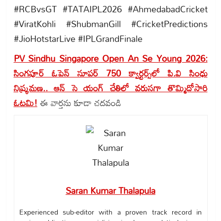
#RCBvsGT #TATAIPL2026 #AhmedabadCricket
#ViratKohli #ShubmanGill #CricketPredictions
#JioHotstarLive #IPLGrandFinale
PV Sindhu Singapore Open An Se Young 2026:
సింగపూర్‌ ఓపెన్‌ సూపర్‌ 750 క్వార్టర్స్‌లో పి.వి సింధు
నిష్క్రమణ.. ఆన్‌ సె యంగ్ చేతిలో వరుసగా తొమ్మిదోసారి
ఓటమి!
ఈ వార్తను కూడా చదవండి
Saran Kumar Thalapula
Experienced sub-editor with a proven track record in