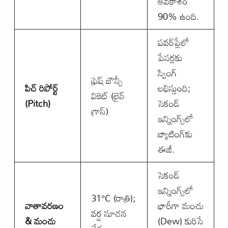
అవకాశం
90% ఉంది.
పవర్‌ప్లేలో
పేసర్లకు
స్వింగ్
ఫ్రెష్ బౌన్సీ
పిచ్ రిపోర్ట్
లభిస్తుంది;
వికెట్ (లైవ్
(Pitch)
సెకండ్
గ్రాస్)
ఇన్నింగ్స్‌లో
బ్యాటింగ్‌కు
ఈజీ.
సెకండ్
ఇన్నింగ్స్‌లో
31°C (రాత్రి);
వాతావరణం
భారీగా మంచు
వర్ష సూచన
& మంచు
(Dew) కురిసే