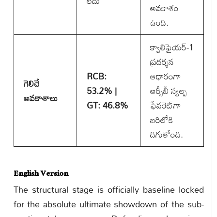
లేదు
అవకాశం
ఉంది.
క్వాలిఫైయర్-1
ప్రదర్శన
RCB:
ఆధారంగా
గెలిచే
53.2% |
ఆర్సీబీ స్వల్ప
అవకాశాలు
GT: 46.8%
ఫేవరెట్‌గా
బరిలోకి
దిగుతోంది.
English Version
The structural stage is officially baseline locked
for the absolute ultimate showdown of the sub-