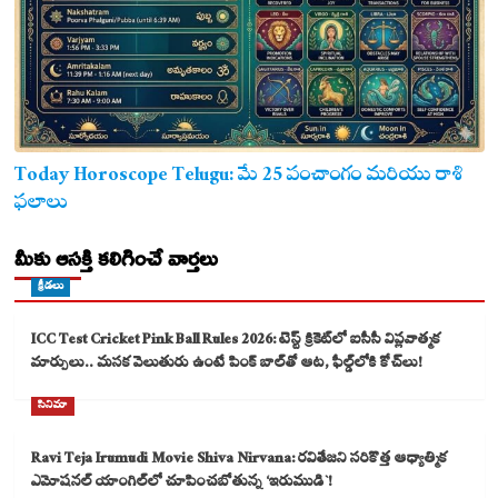
Today Horoscope Telugu: మే 25 పంచాంగం మరియు రాశి
ఫలాలు
మీకు ఆసక్తి కలిగించే వార్తలు
క్రీడలు
ICC Test Cricket Pink Ball Rules 2026: టెస్ట్ క్రికెట్‌లో ఐసీసీ విప్లవాత్మక
మార్పులు.. మసక వెలుతురు ఉంటే పింక్ బాల్‌తో ఆట, ఫీల్డ్‌లోకి కోచ్‌లు!
సినిమా
Ravi Teja Irumudi Movie Shiva Nirvana: రవితేజని సరికొత్త ఆధ్యాత్మిక
ఎమోషనల్ యాంగిల్‌లో చూపించబోతున్న ‘ఇరుముడి`!