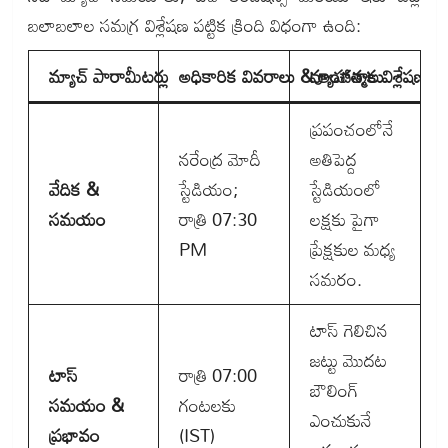
బలాబలాల సమగ్ర విశ్లేషణ పట్టిక క్రింది విధంగా ఉంది:
మ్యాచ్ పారామీటర్లు
అధికారిక వివరాలు & అంచనాలు
వ్యూహాత్మక విశ్లేషణ
ప్రపంచంలోనే
నరేంద్ర మోదీ
అతిపెద్ద
వేదిక &
స్టేడియం;
స్టేడియంలో
సమయం
రాత్రి 07:30
లక్షకు పైగా
PM
ప్రేక్షకుల మధ్య
సమరం.
టాస్ గెలిచిన
జట్టు మొదట
టాస్
రాత్రి 07:00
బౌలింగ్
సమయం &
గంటలకు
ఎంచుకునే
ప్రభావం
(IST)