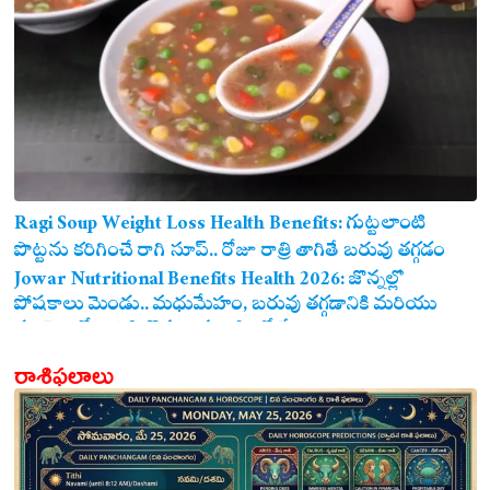
Ragi Soup Weight Loss Health Benefits: గుట్టలాంటి
పొట్టను కరిగించే రాగి సూప్.. రోజూ రాత్రి తాగితే బరువు తగ్గడం
ఖాయం!
Jowar Nutritional Benefits Health 2026: జొన్నల్లో
పోషకాలు మెండు.. మధుమేహం, బరువు తగ్గడానికి మరియు
గుండె ఆరోగ్యానికి జొన్న అన్నం ఎంతో మేలు!
రాశిఫలాలు