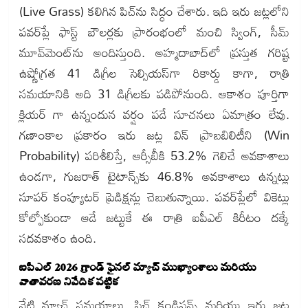
(Live Grass) కలిగిన పిచ్‌ను సిద్ధం చేశారు. ఇది ఇరు జట్లలోని
పవర్‌ప్లే ఫాస్ట్ బౌలర్లకు ప్రారంభంలో మంచి స్వింగ్, సీమ్
మూవ్‌మెంట్‌ను అందిస్తుంది. అహ్మదాబాద్‌లో ప్రస్తుత గరిష్ట
ఉష్ణోగ్రత 41 డిగ్రీల సెల్సియస్‌గా రికార్డు కాగా, రాత్రి
సమయానికి అది 31 డిగ్రీలకు పడిపోనుంది. ఆకాశం పూర్తిగా
క్లియర్ గా ఉన్నందున వర్షం పడే సూచనలు ఏమాత్రం లేవు.
గణాంకాల ప్రకారం ఇరు జట్ల విన్ ప్రాబబిలిటీని (Win
Probability) పరిశీలిస్తే, ఆర్సీబీకి 53.2% గెలిచే అవకాశాలు
ఉండగా, గుజరాత్ టైటాన్స్‌కు 46.8% అవకాశాలు ఉన్నట్లు
సూపర్ కంప్యూటర్ ప్రెడిక్షన్లు చెబుతున్నాయి. పవర్‌ప్లేలో వికెట్లు
కోల్పోకుండా ఆడే జట్టుకే ఈ రాత్రి ఐపీఎల్ కిరీటం దక్కే
సదవకాశం ఉంది.
ఐపీఎల్ 2026 గ్రాండ్ ఫైనల్ మ్యాచ్ ముఖ్యాంశాలు మరియు
వాతావరణ నివేదిక పట్టిక
నేటి మ్యాచ్ సమయాలు, పిచ్ కండిషన్స్ మరియు ఇరు జట్ల