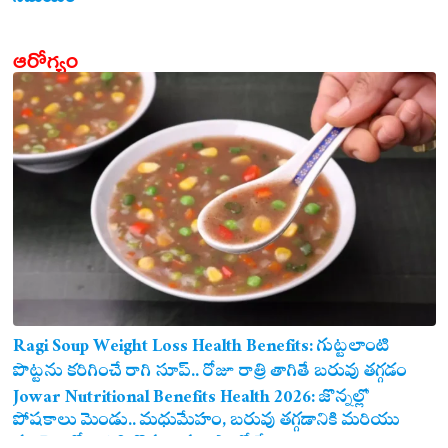
ఆరోగ్యం
Ragi Soup Weight Loss Health Benefits: గుట్టలాంటి
పొట్టను కరిగించే రాగి సూప్.. రోజూ రాత్రి తాగితే బరువు తగ్గడం
ఖాయం!
Jowar Nutritional Benefits Health 2026: జొన్నల్లో
పోషకాలు మెండు.. మధుమేహం, బరువు తగ్గడానికి మరియు
గుండె ఆరోగ్యానికి జొన్న అన్నం ఎంతో మేలు!