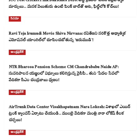
ICC Test Cricket Pink Ball Rules 2026: టెస్ట్ క్రికెట్‌లో ఐసీసీ విప్లవాత్మక
మార్పులు.. మసక వెలుతురు ఉంటే పింక్ బాల్‌తో ఆట, ఫీల్డ్‌లోకి కోచ్‌లు!
సినిమా
Ravi Teja Irumudi Movie Shiva Nirvana: రవితేజని సరికొత్త ఆధ్యాత్మిక
ఎమోషనల్ యాంగిల్‌లో చూపించబోతున్న ‘ఇరుముడి`!
ఆంధ్రప్రదేశ్
NTR Bharosa Pension Scheme CM Chandrababu Naidu AP:
సుపరిపాలన యజ్ఞంలో విఘ్నాలు కలిగిస్తున్న వైసీపీ.. తుని ‘పేదల సేవలో’
వేదికగా సీఎం చంద్రబాబు ధ్వజం!
ఆంధ్రప్రదేశ్
AirTrunk Data Center Visakhapatnam Nara Lokesh: విశాఖలో ఎయిర్
ట్రంక్ క్యాంపస్ ఏర్పాటు చేయండి.. ముంబై వేదికగా మంత్రి నారా లోకేష్ కీలక
చర్చలు!
ఆంధ్రప్రదేశ్