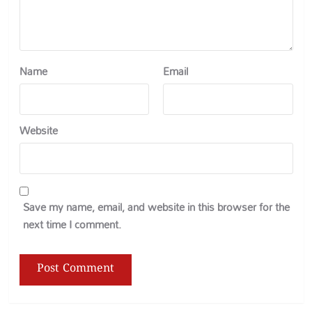
Name
Email
Website
Save my name, email, and website in this browser for the
next time I comment.