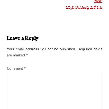
Next:
పిన్నెలి సోదరులపై మరో కేసు
Leave a Reply
Your email address will not be published.
Required fields
are marked
*
Comment
*