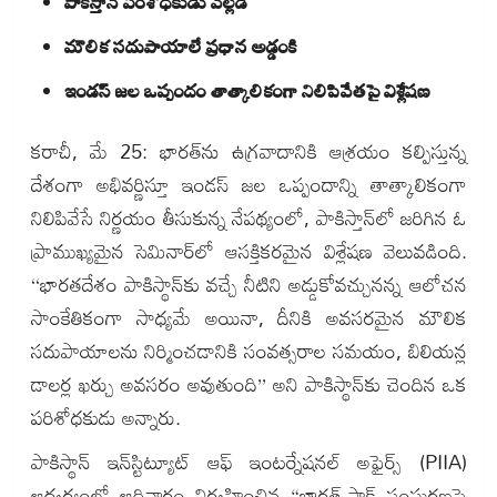
పాకిస్తాన్ పరిశోధకుడు వెల్లడి
మౌలిక సదుపాయాలే ప్రధాన అడ్డంకి
ఇండస్ జల ఒప్పందం తాత్కాలికంగా నిలిపివేతపై విశ్లేషణ
కరాచీ, మే 25: భారత్‌ను ఉగ్రవాదానికి ఆశ్రయం కల్పిస్తున్న
దేశంగా అభివర్ణిస్తూ ఇండస్ జల ఒప్పందాన్ని తాత్కాలికంగా
నిలిపివేసే నిర్ణయం తీసుకున్న నేపథ్యంలో, పాకిస్తాన్‌లో జరిగిన ఓ
ప్రాముఖ్యమైన సెమినార్‌లో ఆసక్తికరమైన విశ్లేషణ వెలువడింది.
‘‘భారతదేశం పాకిస్థాన్‌కు వచ్చే నీటిని అడ్డుకోవచ్చునన్న ఆలోచన
సాంకేతికంగా సాధ్యమే అయినా, దీనికి అవసరమైన మౌలిక
సదుపాయాలను నిర్మించడానికి సంవత్సరాల సమయం, బిలియన్ల
డాలర్ల ఖర్చు అవసరం అవుతుంది’’ అని పాకిస్థాన్‌కు చెందిన ఒక
పరిశోధకుడు అన్నారు.
పాకిస్థాన్ ఇన్‌స్టిట్యూట్ ఆఫ్ ఇంటర్నేషనల్ అఫైర్స్ (PIIA)
ఆధ్వర్యంలో ఆదివారం నిర్వహించిన “భారత్-పాక్ సంఘర్షణపై