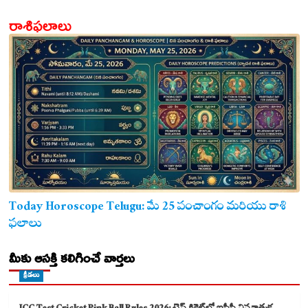
రాశిఫలాలు
Today Horoscope Telugu: మే 25 పంచాంగం మరియు రాశి
ఫలాలు
మీకు ఆసక్తి కలిగించే వార్తలు
క్రీడలు