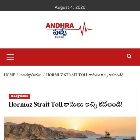
Skip
August 4, 2026
to
content
Primary
Menu
HOME
అంతర్జాతీయం
HORMUZ STRAIT TOLL కాసులు ఇచ్చి కదలండి!
అంతర్జాతీయం
Hormuz Strait Toll కాసులు ఇచ్చి కదలండి!