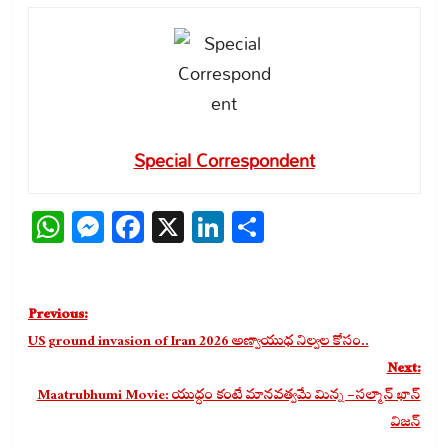
Special Correspondent
WhatsApp
Messenger
Facebook
X
LinkedIn
Share
Post
Previous:
navigation
US ground invasion of Iran 2026 అణ్వాయుధ నిల్వల కోసం..
Next:
Maatrubhumi Movie: యుద్ధం కంటే మానవత్వమే మిన్న – సల్మాన్ ఖాన్
విజన్