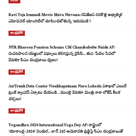
సినిమా
Ravi Teja Irumudi Movie Shiva Nirvana: రవితేజని సరికొత్త ఆధ్యాత్మిక
ఎమోషనల్ యాంగిల్‌లో చూపించబోతున్న ‘ఇరుముడి`!
ఆంధ్రప్రదేశ్
NTR Bharosa Pension Scheme CM Chandrababu Naidu AP:
సుపరిపాలన యజ్ఞంలో విఘ్నాలు కలిగిస్తున్న వైసీపీ.. తుని ‘పేదల సేవలో’
వేదికగా సీఎం చంద్రబాబు ధ్వజం!
ఆంధ్రప్రదేశ్
AirTrunk Data Center Visakhapatnam Nara Lokesh: విశాఖలో ఎయిర్
ట్రంక్ క్యాంపస్ ఏర్పాటు చేయండి.. ముంబై వేదికగా మంత్రి నారా లోకేష్ కీలక
చర్చలు!
ఆంధ్రప్రదేశ్
Yogandhra 2026 International Yoga Day AP: రాష్ట్రంలో
‘యోగాంధ్ర-2026’ పండుగ.. జూన్ 21న అమరావతి బ్రిడ్జిపై సీఎం చంద్రబాబుతో