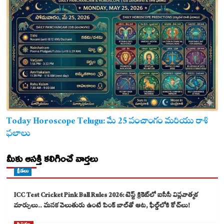
Today Horoscope Telugu: మే 25 పంచాంగం మరియు రాశి
ఫలాలు
మీకు ఆసక్తి కలిగించే వార్తలు
క్రీడలు
ICC Test Cricket Pink Ball Rules 2026: టెస్ట్ క్రికెట్‌లో ఐసీసీ విప్లవాత్మక
మార్పులు.. మసక వెలుతురు ఉంటే పింక్ బాల్‌తో ఆట, ఫీల్డ్‌లోకి కోచ్‌లు!