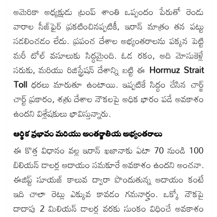
అమెరికా అధ్యక్షుడు ట్రంప్ శాంతి ఒప్పందం పేరుతో రెండు
వారాల సీజ్‌ఫైర్ ప్రకటించినప్పటికీ, ఇరాన్ మాత్రం తన పట్టు
సడలించడం లేదు. ప్రపంచ దేశాల అభ్యంతరాలను పక్కన పెట్టి
మరీ టోల్ వసూలుకు సిద్ధమైంది. ఓడ రకం, అది మోసుకెళ్లే
సరుకు, మరియు రిజిస్ట్రేషన్ దేశాన్ని బట్టి ఈ
Hormuz Strait
Toll
ధరలు మారుతూ ఉంటాయి. ఇప్పటికే సిద్ధం చేసిన చార్జ్
చార్ట్ ప్రకారం, శత్రు దేశాల నౌకలపై అధిక భారం పడే అవకాశం
ఉందని విశ్లేషకులు భావిస్తున్నారు.
ఆర్థిక ప్రభావం మరియు అంతర్జాతీయ అభ్యంతరాలు
ఈ కొత్త విధానం వల్ల ఇరాన్ ఖజానాకు ఏటా 70 నుండి 100
బిలియన్ డాలర్ల ఆదాయం సమకూరే అవకాశం ఉందని అంచనా.
ఈజిప్ట్ సూయజ్ కాలువ ద్వారా పొందుతున్న ఆదాయం కంటే
ఇది చాలా రెట్లు ఎక్కువ కావడం గమనార్హం. ఒక్కో నౌకపై
దాదాపు 2 మిలియన్ డాలర్ల వరకు సుంకం విధించే అవకాశం