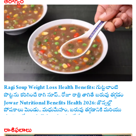
ఆరోగ్యం
Ragi Soup Weight Loss Health Benefits: గుట్టలాంటి
పొట్టను కరిగించే రాగి సూప్.. రోజూ రాత్రి తాగితే బరువు తగ్గడం
ఖాయం!
Jowar Nutritional Benefits Health 2026: జొన్నల్లో
పోషకాలు మెండు.. మధుమేహం, బరువు తగ్గడానికి మరియు
గుండె ఆరోగ్యానికి జొన్న అన్నం ఎంతో మేలు!
రాశిఫలాలు