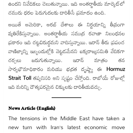
ఉందని నివేదికలు చెబుతున్నాయి. ఇది అంతర్జాతీయ మార్కెట్‌లో
చమురు ధరల పెరుగుదలకు దారితీసే ప్రమాదం ఉంది.
అయితే అమెరికా, అరబ్ దేశాలు ఈ నిర్ణయాన్ని తీవ్రంగా
వ్యతిరేకిస్తున్నాయి. అంతర్జాతీయ సముద్ర రవాణా నిబంధనల
ప్రకారం ఇది చట్టవిరుద్ధమని వాదిస్తున్నాయి. ఇరాన్ తీరు ప్రపంచ
వాణిజ్యాన్ని ఇబ్బందుల్లోకి నెట్టడమేనని ఐక్యరాజ్యసమితి వేదికగా
చర్చలు జరుగుతున్నాయి. ఇరాన్ మాత్రం తన
సార్వభౌమాధికారం మరియు భద్రత దృష్ట్యా ఈ
Hormuz
Strait Toll
తప్పనిసరి అని స్పష్టం చేస్తోంది. రాబోయే రోజుల్లో
ఇది మరిన్ని దౌత్యపరమైన చిక్కులకు దారితీయవచ్చు.
News Article (English)
The tensions in the Middle East have taken a
new turn with Iran’s latest economic move