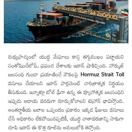
మధ్యప్రాచ్యంలో యుద్ధ మేఘాలు కాస్త తగ్గుముఖం పట్టాయని
సంతోషించేలోపే, ప్రపంచ దేశాలకు ఇరాన్ షాకిచ్చింది. హార్ముజ్
జలసంధి గుండా ప్రయాణించే నౌకలపై
Hormuz Strait Toll
వసూలు చేయాలని ఇరాన్ పార్లమెంట్ చారిత్రాత్మక నిర్ణయం
తీసుకుంది. ఇన్నాళ్లూ టోల్ ఫ్రీగా ఉన్న ఈ వ్యూహాత్మక జలసంధిని
ఇప్పుడు ఆదాయ వనరుగా మార్చుకోవాలని టెహ్రాన్ భావిస్తోంది.
అంతర్జాతీయ జలాల ఒప్పందం ప్రకారం ఇక్కడ ఫీజులు వసూలు
చేసే అధికారం లేకపోయినప్పటికీ, యుద్ధ వాతావరణాన్ని సాకుగా
చూపి ఇరాన్ ఈ కొత్త రూల్‌ను అమలులోకి తెస్తోంది.