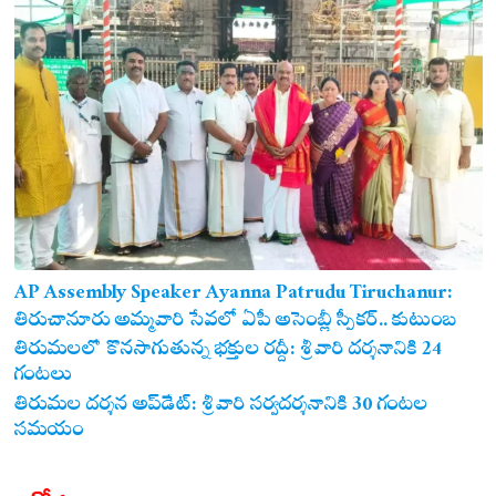
AP Assembly Speaker Ayanna Patrudu Tiruchanur:
తిరుచానూరు అమ్మవారి సేవలో ఏపీ అసెంబ్లీ స్పీకర్.. కుటుంబ
సమేతంగా దర్శించుకున్న అయ్యన్నపాత్రుడు!
తిరుమలలో కొనసాగుతున్న భక్తుల రద్దీ: శ్రీవారి దర్శనానికి 24
గంటలు
తిరుమల దర్శన అప్‌డేట్: శ్రీవారి సర్వదర్శనానికి 30 గంటల
సమయం