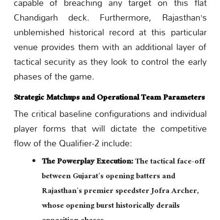
capable of breaching any target on this flat
Chandigarh deck. Furthermore, Rajasthan’s
unblemished historical record at this particular
venue provides them with an additional layer of
tactical security as they look to control the early
phases of the game.
Strategic Matchups and Operational Team Parameters
The critical baseline configurations and individual
player forms that will dictate the competitive
flow of the Qualifier-2 include:
The Powerplay Execution:
The tactical face-off
between Gujarat’s opening batters and
Rajasthan’s premier speedster Jofra Archer,
whose opening burst historically derails