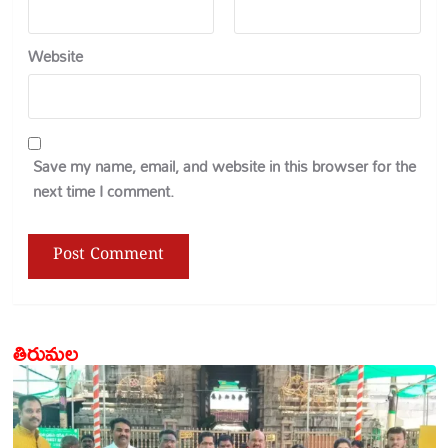
Website
Save my name, email, and website in this browser for the
next time I comment.
తిరుమల