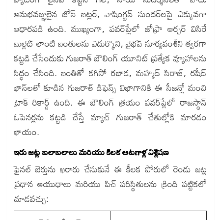
అనుభవజ్ఞులైన జోస్ బట్లర్, వాషింగ్టన్ సుందర్‌లపై ఎక్కువగా
ఆధారపడి ఉంది. ముఖ్యంగా, పవర్‌ప్లేలో జోఫ్రా ఆర్చర్ విసిరే
బుల్లెట్ లాంటి బంతులను ఎదుర్కొని, వైభవ్ సూర్యవంశీని త్వరగా
కట్టడి చేసేందుకు గుజరాత్ బౌలింగ్ యూనిట్ ప్రత్యేక వ్యూహాలను
సిద్ధం చేసింది. బంతితో కగిసో రబాడ, మహ్మద్ సిరాజ్, రషీద్
ఖాన్‌లతో కూడిన గుజరాత్ డిఫెన్స్ విభాగానికి ఈ సీజన్లో మంచి
ట్రాక్ రికార్డ్ ఉంది. ఈ బౌలింగ్ త్రయం పవర్‌ప్లేలో రాజస్థాన్
ఓపెనర్లను కట్టడి చేస్తే మ్యాచ్ గుజరాత్ చేతుల్లోకి మారడం
ఖాయం.
ఇరు జట్ల బలాబలాలు మరియు కీలక ఆటగాళ్ల విశ్లేషణ
ఫైనల్ బెర్తును ఖరారు చేసుకునే ఈ కీలక పోరులో రెండు జట్ల
ప్రధాన ఆయుధాలు మరియు పిచ్ పరిస్థితులను క్రింది పట్టికలో
చూడవచ్చు: