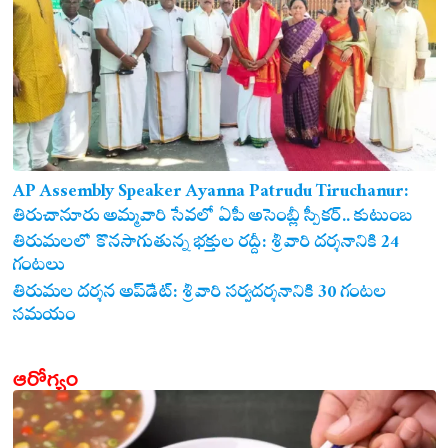
AP Assembly Speaker Ayanna Patrudu Tiruchanur:
తిరుచానూరు అమ్మవారి సేవలో ఏపీ అసెంబ్లీ స్పీకర్.. కుటుంబ
సమేతంగా దర్శించుకున్న అయ్యన్నపాత్రుడు!
తిరుమలలో కొనసాగుతున్న భక్తుల రద్దీ: శ్రీవారి దర్శనానికి 24
గంటలు
తిరుమల దర్శన అప్‌డేట్: శ్రీవారి సర్వదర్శనానికి 30 గంటల
సమయం
ఆరోగ్యం