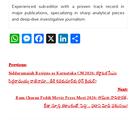
Experienced sub-editor with a proven track record in
major publications, specializing in sharp analytical pieces
and deep-dive investigative journalism.
WhatsApp
Messenger
Facebook
X
LinkedIn
Share
Post
Previous:
navigation
Siddaramaiah Resigns as Karnataka CM 2026: కర్ణాటక సీఎం
సిద్ధరామయ్య రాజీనామా.. డీకే శివకుమార్‌కు లైన్ క్లియర్!
Next:
Ram Charan Peddi Movie Press Meet 2026: గ్రామీణ సాధికారత,
క్రీడా స్ఫూర్తి కథాంశంతో ‘పెద్ది’.. ప్రధాని మోదీ ప్రశంసలు!