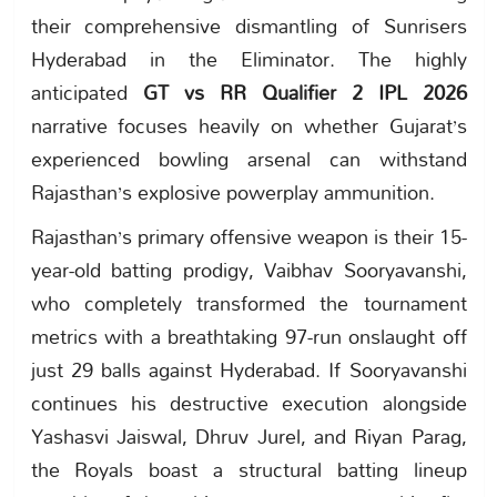
their comprehensive dismantling of Sunrisers
Hyderabad in the Eliminator. The highly
anticipated
GT vs RR Qualifier 2 IPL 2026
narrative focuses heavily on whether Gujarat’s
experienced bowling arsenal can withstand
Rajasthan’s explosive powerplay ammunition.
Rajasthan’s primary offensive weapon is their 15-
year-old batting prodigy, Vaibhav Sooryavanshi,
who completely transformed the tournament
metrics with a breathtaking 97-run onslaught off
just 29 balls against Hyderabad. If Sooryavanshi
continues his destructive execution alongside
Yashasvi Jaiswal, Dhruv Jurel, and Riyan Parag,
the Royals boast a structural batting lineup