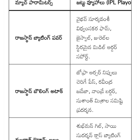
మ్యాచ్ పారామీటర్స్
జట్టు వ్యూహాలు (IPL Playoff
వైభవ్ సూర్యవంశీ
విధ్వంసకర ఫామ్,
రాజస్థాన్ బ్యాటింగ్ పవర్
జైస్వాల్, జురెల్‌ల
స్థిరమైన మిడిల్ ఆర్డర్
సపోర్ట్.
జోఫ్రా ఆర్చర్ నిప్పులు
చెరిగే పేస్, రవీంద్ర
రాజస్థాన్ బౌలింగ్ అటాక్
జడేజా, నాండ్రే బర్గర్,
సుశాంత్ మిశ్రాల సమిష్టి
ప్రదర్శన.
శుభ్‌మన్ గిల్, సాయి
సుదర్శన్ క్లాస్ బ్యాటింగ్
గుజరాత్ టైటాన్స్ బలం