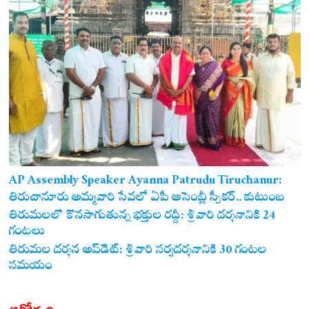
AP Assembly Speaker Ayanna Patrudu Tiruchanur:
తిరుచానూరు అమ్మవారి సేవలో ఏపీ అసెంబ్లీ స్పీకర్.. కుటుంబ
సమేతంగా దర్శించుకున్న అయ్యన్నపాత్రుడు!
తిరుమలలో కొనసాగుతున్న భక్తుల రద్దీ: శ్రీవారి దర్శనానికి 24
గంటలు
తిరుమల దర్శన అప్‌డేట్: శ్రీవారి సర్వదర్శనానికి 30 గంటల
సమయం
ఆరోగ్యం