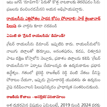
ఇటు జగన్ ‘మావిగాన్’ పేరుతో కొత్త నాటకాలకు తెరలేపడం సీమ
ప్రజలను వంచించడమేనని ఆయన అభిప్రాయపడ్డారు.
రాయలసీమ ఎత్తిపోతల సాధన కోసం పోరాడాలి: సాకే శైలజానాథ్
పిలుపు
ఈ వార్తను కూడా చదవండి
ఏమిటి ఈ ‘గ్రేటర్ రాయలసీమ’ డిమాండ్?
గ్రేటర్ రాయలసీమ డిమాండ్ ఇప్పుటిది కాదు. రాయలసీమలోని
నాలుగు జిల్లాలతో (కర్నూలు, అనంతపురం, కడప, చిత్తూరు)
పాటు దక్షిణ కోస్తాలోని నెల్లూరు, ప్రకాశం జిల్లాలను కలిపి ‘గ్రేటర్
రాయలసీమ’గా ఏర్పాటు చేయాలన్నది ఈ ఉద్యమకారుల ప్రధాన
ఉద్దేశ్యం. గతంలో బైరెడ్డి రాజశేఖర్ రెడ్డి వంటి నేతలు దీనిపై
పోరాటం చేయగా, ఇప్పుడు మైసూరారెడ్డి యువతను ఈ ఉద్యమం
వైపు నడిపించాలని పిలుపునివ్వడం ప్రాధాన్యత సంతరించుకుంది.
రాజకీయ కోణాలు – ఆసక్తికర పరిణామాలు
ఆశ్చర్యకరమైన విషయం ఏమిటంటే, 2019 నుండి 2024 వరకు