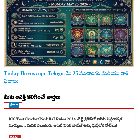
Today Horoscope Telugu: మే 25 పంచాంగం మరియు రాశి
ఫలాలు
మీకు ఆసక్తి కలిగించే వార్తలు
క్రీడలు
ICC Test Cricket Pink Ball Rules 2026: టెస్ట్ క్రికెట్‌లో ఐసీసీ విప్లవాత్మక
మార్పులు.. మసక వెలుతురు ఉంటే పింక్ బాల్‌తో ఆట, ఫీల్డ్‌లోకి కోచ్‌లు!
సినిమా