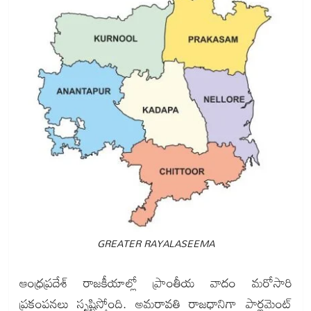
GREATER RAYALASEEMA
ఆంధ్రప్రదేశ్‌ రాజకీయాల్లో ప్రాంతీయ వాదం మరోసారి
ప్రకంపనలు సృష్టిస్తోంది. అమరావతి రాజధానిగా పార్లమెంట్‌