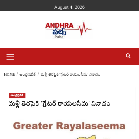
Skip
August 4, 2026
to
content
Primary
Menu
HOME
ఆంధ్రప్రదేశ్
మళ్లీ తెరపైకి ‘గ్రేటర్ రాయలసీమ’ నినాదం
ఆంధ్రప్రదేశ్
మళ్లీ తెరపైకి ‘గ్రేటర్ రాయలసీమ’ నినాదం