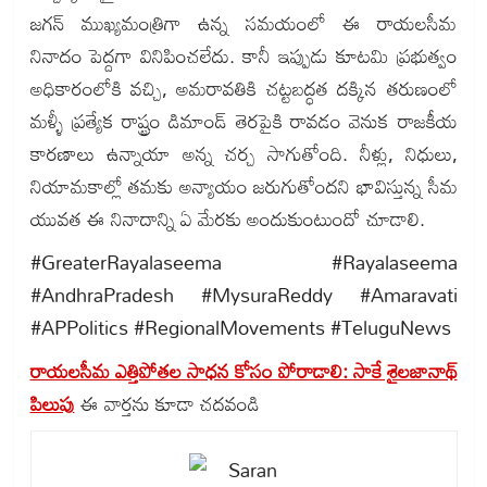
జగన్ ముఖ్యమంత్రిగా ఉన్న సమయంలో ఈ రాయలసీమ
నినాదం పెద్దగా వినిపించలేదు. కానీ ఇప్పుడు కూటమి ప్రభుత్వం
అధికారంలోకి వచ్చి, అమరావతికి చట్టబద్ధత దక్కిన తరుణంలో
మళ్ళీ ప్రత్యేక రాష్ట్రం డిమాండ్ తెరపైకి రావడం వెనుక రాజకీయ
కారణాలు ఉన్నాయా అన్న చర్చ సాగుతోంది. నీళ్లు, నిధులు,
నియామకాల్లో తమకు అన్యాయం జరుగుతోందని భావిస్తున్న సీమ
యువత ఈ నినాదాన్ని ఏ మేరకు అందుకుంటుందో చూడాలి.
#GreaterRayalaseema #Rayalaseema
#AndhraPradesh #MysuraReddy #Amaravati
#APPolitics #RegionalMovements #TeluguNews
రాయలసీమ ఎత్తిపోతల సాధన కోసం పోరాడాలి: సాకే శైలజానాథ్
పిలుపు
ఈ వార్తను కూడా చదవండి