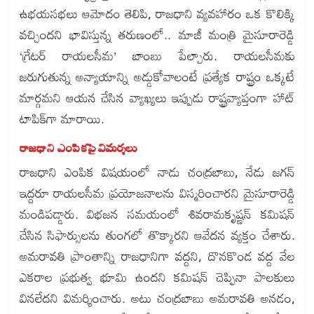
ఉభయసభలు ఆమోదం తెలిపి, రాజధాని వ్యవహారం ఒక కొలిక్కి
వచ్చిందని భావిస్తున్న తరుణంలో.. మాజీ మంత్రి మైసూరారెడ్డి
‘గ్రేటర్ రాయలసీమ’ బాంబు పేల్చారు. రాయలసీమకు
జరుగుతున్న అన్యాయాన్ని అడ్డుకోవాలంటే ప్రత్యేక రాష్ట్రం ఒక్కటే
మార్గమని ఆయన చేసిన వ్యాఖ్యలు ఇప్పుడు రాష్ట్రవ్యాప్తంగా హాట్
టాపిక్‌గా మారాయి.
రాజధాని ఎంపికపై విమర్శలు
రాజధాని ఎంపిక విషయంలో నాడు చంద్రబాబు, నేడు జగన్
ఇద్దరూ రాయలసీమ ప్రయోజనాలను విస్మరించారని మైసూరారెడ్డి
మండిపడ్డారు. విభజన సమయంలో శివరామకృష్ణన్ కమిషన్
చేసిన సిఫార్సులను తుంగలో తొక్కారని ఆవేదన వ్యక్తం చేశారు.
అమరావతి ప్రాంతాన్ని రాజధానిగా వద్దని, దొనకొండ వద్ద వేల
ఎకరాల ప్రభుత్వ భూమి ఉందని కమిషన్ చెప్పినా పాలకులు
వినలేదని విమర్శించారు. అటు చంద్రబాబు అమరావతి అనడం,