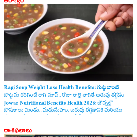
Ragi Soup Weight Loss Health Benefits: గుట్టలాంటి
పొట్టను కరిగించే రాగి సూప్.. రోజూ రాత్రి తాగితే బరువు తగ్గడం
ఖాయం!
Jowar Nutritional Benefits Health 2026: జొన్నల్లో
పోషకాలు మెండు.. మధుమేహం, బరువు తగ్గడానికి మరియు
గుండె ఆరోగ్యానికి జొన్న అన్నం ఎంతో మేలు!
రాశిఫలాలు