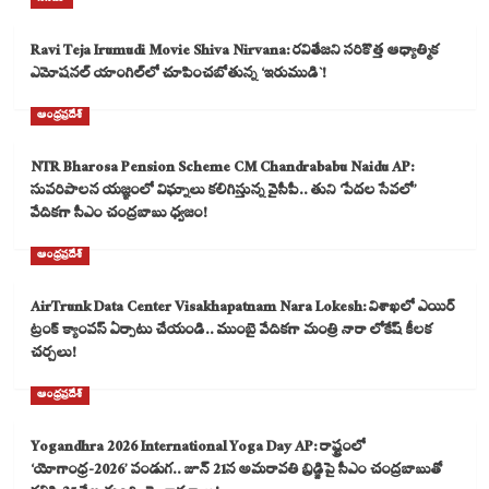
Ravi Teja Irumudi Movie Shiva Nirvana: రవితేజని సరికొత్త ఆధ్యాత్మిక
ఎమోషనల్ యాంగిల్‌లో చూపించబోతున్న ‘ఇరుముడి`!
ఆంధ్రప్రదేశ్
NTR Bharosa Pension Scheme CM Chandrababu Naidu AP:
సుపరిపాలన యజ్ఞంలో విఘ్నాలు కలిగిస్తున్న వైసీపీ.. తుని ‘పేదల సేవలో’
వేదికగా సీఎం చంద్రబాబు ధ్వజం!
ఆంధ్రప్రదేశ్
AirTrunk Data Center Visakhapatnam Nara Lokesh: విశాఖలో ఎయిర్
ట్రంక్ క్యాంపస్ ఏర్పాటు చేయండి.. ముంబై వేదికగా మంత్రి నారా లోకేష్ కీలక
చర్చలు!
ఆంధ్రప్రదేశ్
Yogandhra 2026 International Yoga Day AP: రాష్ట్రంలో
‘యోగాంధ్ర-2026’ పండుగ.. జూన్ 21న అమరావతి బ్రిడ్జిపై సీఎం చంద్రబాబుతో