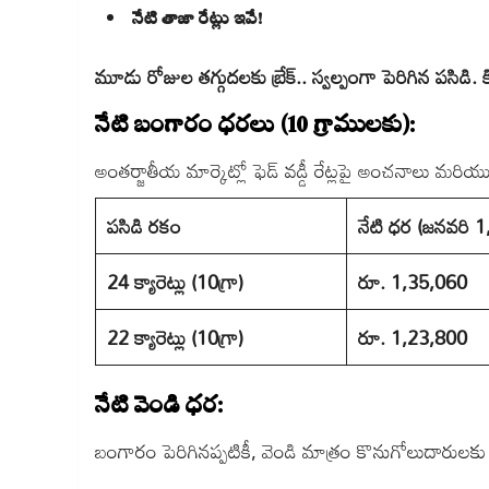
నేటి తాజా రేట్లు ఇవే!
మూడు రోజుల తగ్గుదలకు బ్రేక్.. స్వల్పంగా పెరిగిన పసిడి. 
నేటి బంగారం ధరలు (10 గ్రాములకు):
అంతర్జాతీయ మార్కెట్లో ఫెడ్ వడ్డీ రేట్లపై అంచనాలు మరి
పసిడి రకం
నేటి ధర (జనవరి 1
24 క్యారెట్లు (10గ్రా)
రూ. 1,35,060
22 క్యారెట్లు (10గ్రా)
రూ. 1,23,800
నేటి వెండి ధర:
బంగారం పెరిగినప్పటికీ, వెండి మాత్రం కొనుగోలుదారులకు