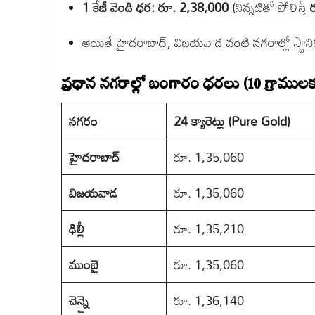
1 కేజీ వెండి ధర:
రూ. 2,38,000
(నిన్నటితో పోలిస్తే
ర
అయితే హైదరాబాద్, విజయవాడ వంటి నగరాల్లో స్థానిక 
ప్రధాన నగరాల్లో బంగారం ధరలు (10 గ్రాములక
నగరం
24 క్యారెట్లు (Pure Gold)
హైదరాబాద్
రూ. 1,35,060
విజయవాడ
రూ. 1,35,060
ఢిల్లీ
రూ. 1,35,210
ముంబై
రూ. 1,35,060
చెన్నై
రూ. 1,36,140