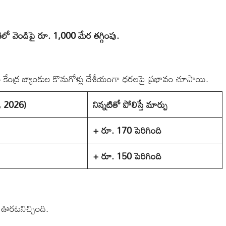
కిలో వెండిపై రూ. 1,000 మేర తగ్గింపు.
యు కేంద్ర బ్యాంకుల కొనుగోళ్లు దేశీయంగా ధరలపై ప్రభావం చూపాయి.
, 2026)
నిన్నటితో పోలిస్తే మార్పు
+ రూ. 170 పెరిగింది
+ రూ. 150 పెరిగింది
 ఊరటనిచ్చింది.