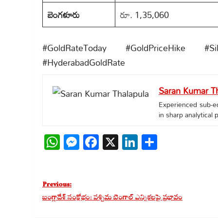
బెంగళూరు
రూ. 1,35,060
#GoldRateToday #GoldPriceHike #Si
#HyderabadGoldRate
Saran Kumar Th
Experienced sub-edi
in sharp analytical
WhatsApp
Messenger
Facebook
X
LinkedIn
Share
Post
Previous:
navigation
బంగ్లాదేశ్ సంక్షోభం: పశ్చిమ బెంగాల్ ఎన్నికలపై ప్రభావం