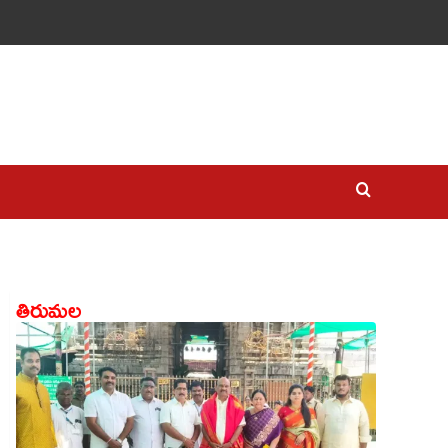
తిరుమల