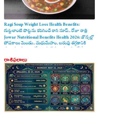
Ragi Soup Weight Loss Health Benefits:
గుట్టలాంటి పొట్టను కరిగించే రాగి సూప్.. రోజూ రాత్రి
తాగితే బరువు తగ్గడం ఖాయం!
Jowar Nutritional Benefits Health 2026: జొన్నల్లో
పోషకాలు మెండు.. మధుమేహం, బరువు తగ్గడానికి
మరియు గుండె ఆరోగ్యానికి జొన్న అన్నం ఎంతో మేలు!
రాశిఫలాలు