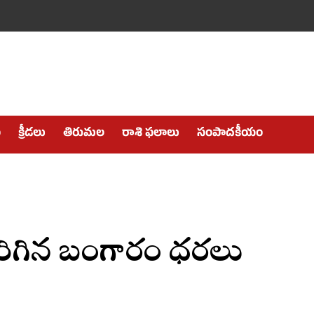
ం
క్రీడలు
తిరుమల
రాశి ఫలాలు
సంపాదకీయం
 పెరిగిన బంగారం ధరలు