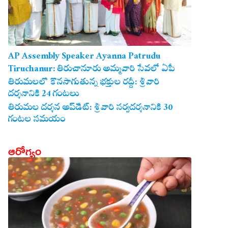
AP Assembly Speaker Ayanna Patrudu
Tiruchanur: తిరుచానూరు అమ్మవారి సేవలో ఏపీ
అసెంబ్లీ స్పీకర్.. కుటుంబ సమేతంగా దర్శించుకున్న
తిరుమలలో కొనసాగుతున్న భక్తుల రద్దీ: శ్రీవారి
దర్శనానికి 24 గంటలు
అయ్యన్నపాత్రుడు!
తిరుమల దర్శన అప్‌డేట్: శ్రీవారి సర్వదర్శనానికి 30
గంటల సమయం
ఆరోగ్యం