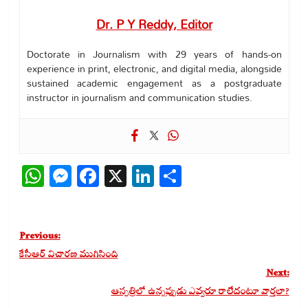
Dr. P Y Reddy, Editor
Doctorate in Journalism with 29 years of hands-on
experience in print, electronic, and digital media, alongside
sustained academic engagement as a postgraduate
instructor in journalism and communication studies.
WhatsApp
Messenger
Facebook
X
LinkedIn
Share
Post
Previous:
navigation
కేసీఆర్ విచారణ ముగిసింది
Next:
ఆస్పత్రిలో ఉన్నప్పుడు ఎవ్వరూ రాలేదంటూ వార్తలా?