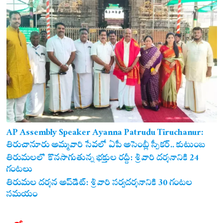
AP Assembly Speaker Ayanna Patrudu Tiruchanur:
తిరుచానూరు అమ్మవారి సేవలో ఏపీ అసెంబ్లీ స్పీకర్.. కుటుంబ
సమేతంగా దర్శించుకున్న అయ్యన్నపాత్రుడు!
తిరుమలలో కొనసాగుతున్న భక్తుల రద్దీ: శ్రీవారి దర్శనానికి 24
గంటలు
తిరుమల దర్శన అప్‌డేట్: శ్రీవారి సర్వదర్శనానికి 30 గంటల
సమయం