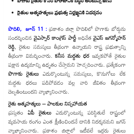
పొగాకు రైతుల కోసం పోరాటానికి సిద్ధం అంటున్న జగన్
రైతుల ఆత్మహత్యలు ప్రభుత్వ నిర్లక్ష్యానికి నిదర్శనం
పొదిలి, జూన్ 11 :
ప్రకాశం జిల్లా పొదిలిలో పొగాకు బోర్డును
సందర్శించిన
వైఎస్సార్ కాంగ్రెస్ పార్టీ
అధినేత
వైఎస్ జగన్మోహన్
రెడ్డి
, రైతుల సమస్యలు తీవ్రంగా ఉన్నాయని రాష్ట్ర ప్రభుత్వాన్ని
తీవ్రంగా విమర్శించారు.
కనీస మద్దతు ధర
ఇవ్వకపోతే రైతుల
పక్షాన ఉద్యమాన్ని ఉధృతం చేస్తామని హెచ్చరించారు. ప్రత్యేకంగా
పొగాకు రైతులు
ఎదుర్కొంటున్న సమస్యలు, కొనుగోలు లేక
మద్దతు ధరలు పడిపోవడం వల్ల వారి జీవితం తీవ్రంగా
దెబ్బతింటుందని వ్యాఖ్యానించారు.
రైతు ఆత్మహత్యలు – పాలకుల నిస్సహాయత
ప్రస్తుతం
ఏపీ రైతులు
ఎదుర్కొంటున్న పరిస్థితులే రాష్ట్రంలో
వ్యవసాయ రంగం ఎంత క్షీణించిందనే దానికి నిదర్శనమని జగన్
వ్యాఖ్యానించారు. ప్రకాశం జిల్లాలో ఇటీవలే ఇద్దరు రైతులు