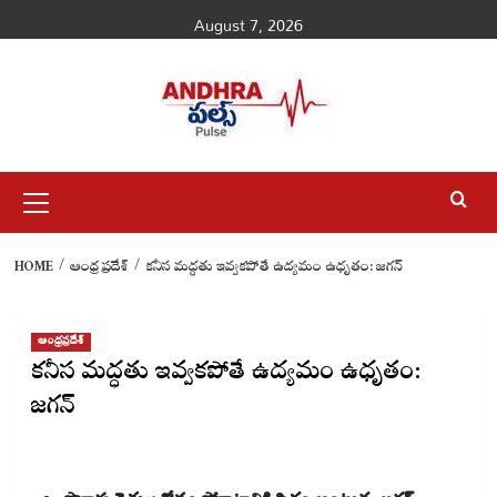
Skip
August 7, 2026
to
content
Primary
Menu
HOME
ఆంధ్రప్రదేశ్
కనీస మద్ధతు ఇవ్వకపోతే ఉద్యమం ఉధృతం: జగన్
ఆంధ్రప్రదేశ్
కనీస మద్ధతు ఇవ్వకపోతే ఉద్యమం ఉధృతం:
జగన్