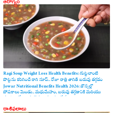
ఆరోగ్యం
Ragi Soup Weight Loss Health Benefits: గుట్టలాంటి
పొట్టను కరిగించే రాగి సూప్.. రోజూ రాత్రి తాగితే బరువు తగ్గడం
ఖాయం!
Jowar Nutritional Benefits Health 2026: జొన్నల్లో
పోషకాలు మెండు.. మధుమేహం, బరువు తగ్గడానికి మరియు
గుండె ఆరోగ్యానికి జొన్న అన్నం ఎంతో మేలు!
రాశిఫలాలు