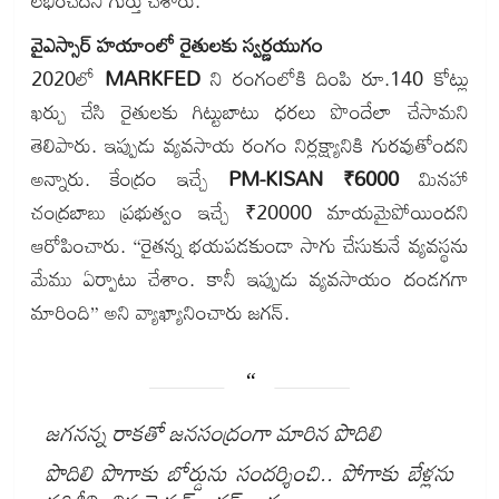
లభించేదని గుర్తు చేశారు.
వైఎస్సార్ హయాంలో రైతులకు స్వర్ణయుగం
2020లో
MARKFED
ని రంగంలోకి దింపి రూ.140 కోట్లు
ఖర్చు చేసి రైతులకు గిట్టుబాటు ధరలు పొందేలా చేసామని
తెలిపారు. ఇప్పుడు వ్యవసాయ రంగం నిర్లక్ష్యానికి గురవుతోందని
అన్నారు. కేంద్రం ఇచ్చే
PM-KISAN ₹6000
మినహా
చంద్రబాబు ప్రభుత్వం ఇచ్చే ₹20000 మాయమైపోయిందని
ఆరోపించారు. “రైతన్న భయపడకుండా సాగు చేసుకునే వ్యవస్థను
మేము ఏర్పాటు చేశాం. కానీ ఇప్పుడు వ్యవసాయం దండగగా
మారింది” అని వ్యాఖ్యానించారు జగన్.
జగనన్న రాకతో జనసంద్రంగా మారిన పొదిలి
పొదిలి పొగాకు బోర్డును సందర్శించి.. పోగాకు బేళ్లను