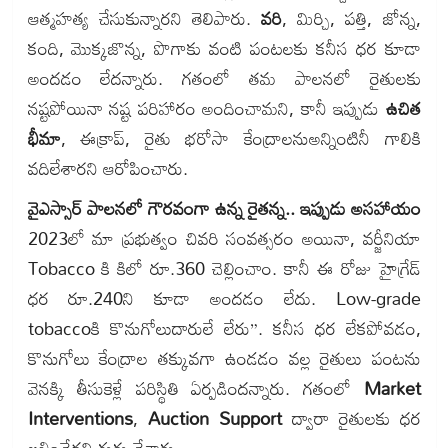
ఆత్మహత్య చేసుకున్నారని తెలిపారు.
వరి
, మిర్చి, పత్తి, జోన్న,
కంది, మొక్కజొన్న, పొగాకు వంటి పంటలకు కనీస ధర కూడా
అందడం లేదన్నారు. గతంలో తమ పాలనలో రైతులకు
నష్టపోయినా నష్ట పరిహారం అందించామని, కానీ ఇప్పుడు
ఉచిత
భీమా
, ఈక్రాప్, రైతు భరోసా కేంద్రాలనుఅన్నింటినీ గాలికి
వదిలేశారని ఆరోపించారు.
వైఎస్సార్ పాలనలో గౌరవంగా ఉన్న రైతన్న.. ఇప్పుడు అసహాయం
2023లో మా ప్రభుత్వం చివరి సంవత్సరం అయినా, వర్జీనియా
Tobacco కి కిలో రూ.360 చెల్లించాం. కానీ ఈ రోజు హైగ్రేడ్
ధర రూ.240ని కూడా అందడం లేదు. Low-grade
tobaccoకి కొనుగోలుదారులే లేరు”. కనీస ధర లేకపోవడం,
కొనుగోలు కేంద్రాల తక్కువగా ఉండడం వల్ల రైతులు పంటను
వెనక్కి తీసుకెళ్లే పరిస్థితి ఏర్పడిందన్నారు. గతంలో
Market
Interventions
,
Auction Support
ద్వారా రైతులకు ధర