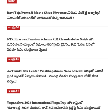
సినిమా
Ravi Teja Irumudi Movie Shiva Nirvana: రవితేజని సరికొత్త ఆధ్యాత్మిక
ఎమోషనల్ యాంగిల్‌లో చూపించబోతున్న ‘ఇరుముడి`!
ఆంధ్రప్రదేశ్
NTR Bharosa Pension Scheme CM Chandrababu Naidu AP:
సుపరిపాలన యజ్ఞంలో విఘ్నాలు కలిగిస్తున్న వైసీపీ.. తుని ‘పేదల సేవలో’
వేదికగా సీఎం చంద్రబాబు ధ్వజం!
ఆంధ్రప్రదేశ్
AirTrunk Data Center Visakhapatnam Nara Lokesh: విశాఖలో ఎయిర్
ట్రంక్ క్యాంపస్ ఏర్పాటు చేయండి.. ముంబై వేదికగా మంత్రి నారా లోకేష్ కీలక
చర్చలు!
ఆంధ్రప్రదేశ్
Yogandhra 2026 International Yoga Day AP: రాష్ట్రంలో
‘యోగాంధ్ర-2026’ పండుగ.. జూన్ 21న అమరావతి బ్రిడ్జిపై సీఎం చంద్రబాబుతో