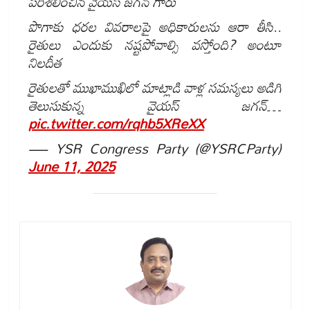
పరిశీలించిన వైయస్ జగన్ గారు
పొగాకు ధరల వివరాలపై అధికారులను ఆరా తీసి..
రైతులు ఎందుకు నష్టపోవాల్సి వస్తోంది? అంటూ
నిలదీత
రైతులతో ముఖాముఖిలో మాట్లాడి వాళ్ల సమస్యలు అడిగి
తెలుసుకున్న వైయస్ జగన్…
pic.twitter.com/rqhb5XReXX
— YSR Congress Party (@YSRCParty)
June 11, 2025