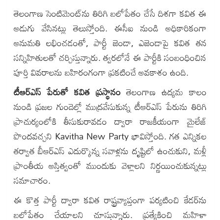
తెలంగాణ సెంటిమెంట్‌ను తిరిగి బలోపేతం చేసే దిశగా కవిత ఈ
అడుగు వేసినట్లు తెలుస్తోంది. ఈసీఐ నుండి అధికారికంగా
అనుమతి లభించడంతో, పార్టీ జెండా, ఎజెండాపై కవిత తన
సన్నిహితులతో చర్చిస్తున్నారు. త్వరలోనే ఈ పార్టీకి సంబంధించిన
పూర్తి వివరాలను బహిరంగంగా ప్రకటించే అవకాశం ఉంది.
టీఆర్ఎస్ పేరుతో కవిత ప్రస్థానం
తెలంగాణ ఉద్యమ కాలం
నుండి ప్రజల గుండెల్లో ముద్రవేసుకున్న టీఆర్ఎస్ పేరును తిరిగి
ప్రాచుర్యంలోకి తీసుకురావడం ద్వారా రాజకీయంగా మైలేజ్
పొందవచ్చని Kavitha New Party భావిస్తోంది. గత ఎన్నికల
తర్వాత బీఆర్‌ఎస్ ఎదుర్కొన్న సవాళ్లను దృష్టిలో ఉంచుకుని, మళ్లీ
ప్రాంతీయ అస్తిత్వంతో ముందుకు వెళ్లాలని నిర్ణయించుకున్నట్లు
సమాచారం.
ఈ కొత్త పార్టీ ద్వారా కవిత రాష్ట్రవ్యాప్తంగా పర్యటించి కేడర్‌ను
బలోపేతం చేయాలని చూస్తున్నారు. ప్రత్యేకించి మహిళా