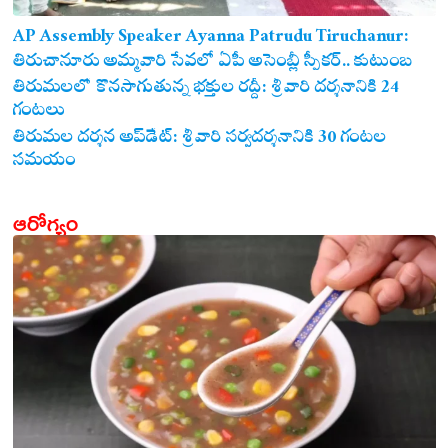
AP Assembly Speaker Ayanna Patrudu Tiruchanur:
తిరుచానూరు అమ్మవారి సేవలో ఏపీ అసెంబ్లీ స్పీకర్.. కుటుంబ
సమేతంగా దర్శించుకున్న అయ్యన్నపాత్రుడు!
తిరుమలలో కొనసాగుతున్న భక్తుల రద్దీ: శ్రీవారి దర్శనానికి 24
గంటలు
తిరుమల దర్శన అప్‌డేట్: శ్రీవారి సర్వదర్శనానికి 30 గంటల
సమయం
ఆరోగ్యం