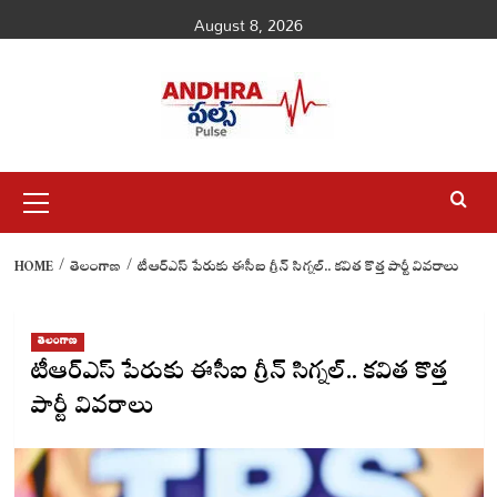
Skip
August 8, 2026
to
content
Primary
Menu
HOME
తెలంగాణ
టీఆర్ఎస్ పేరుకు ఈసీఐ గ్రీన్ సిగ్నల్.. కవిత కొత్త పార్టీ వివరాలు
తెలంగాణ
టీఆర్ఎస్ పేరుకు ఈసీఐ గ్రీన్ సిగ్నల్.. కవిత కొత్త
పార్టీ వివరాలు