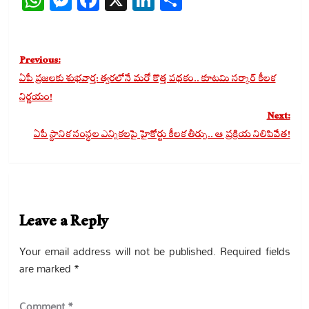
Post
Previous:
navigation
ఏపీ ప్రజలకు శుభవార్త: త్వరలోనే మరో కొత్త పథకం.. కూటమి సర్కార్ కీలక
నిర్ణయం!
Next:
ఏపీ స్థానిక సంస్థల ఎన్నికలపై హైకోర్టు కీలక తీర్పు.. ఆ ప్రక్రియ నిలిపివేత!
Leave a Reply
Your email address will not be published.
Required fields
are marked
*
Comment
*