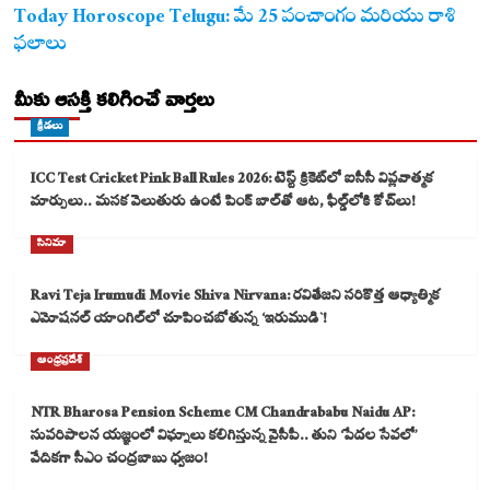
Today Horoscope Telugu: మే 25 పంచాంగం మరియు రాశి
ఫలాలు
మీకు ఆసక్తి కలిగించే వార్తలు
క్రీడలు
ICC Test Cricket Pink Ball Rules 2026: టెస్ట్ క్రికెట్‌లో ఐసీసీ విప్లవాత్మక
మార్పులు.. మసక వెలుతురు ఉంటే పింక్ బాల్‌తో ఆట, ఫీల్డ్‌లోకి కోచ్‌లు!
సినిమా
Ravi Teja Irumudi Movie Shiva Nirvana: రవితేజని సరికొత్త ఆధ్యాత్మిక
ఎమోషనల్ యాంగిల్‌లో చూపించబోతున్న ‘ఇరుముడి`!
ఆంధ్రప్రదేశ్
NTR Bharosa Pension Scheme CM Chandrababu Naidu AP:
సుపరిపాలన యజ్ఞంలో విఘ్నాలు కలిగిస్తున్న వైసీపీ.. తుని ‘పేదల సేవలో’
వేదికగా సీఎం చంద్రబాబు ధ్వజం!