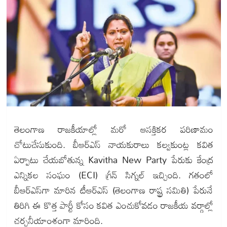
తెలంగాణ రాజకీయాల్లో మరో ఆసక్తికర పరిణామం
చోటుచేసుకుంది. బీఆర్‌ఎస్ నాయకురాలు కల్వకుంట్ల కవిత
ఏర్పాటు చేయబోతున్న Kavitha New Party పేరుకు కేంద్ర
ఎన్నికల సంఘం (ECI) గ్రీన్ సిగ్నల్ ఇచ్చింది. గతంలో
బీఆర్‌ఎస్‌గా మారిన టీఆర్ఎస్ (తెలంగాణ రాష్ట్ర సమితి) పేరునే
తిరిగి ఈ కొత్త పార్టీ కోసం కవిత ఎంచుకోవడం రాజకీయ వర్గాల్లో
చర్చనీయాంశంగా మారింది.