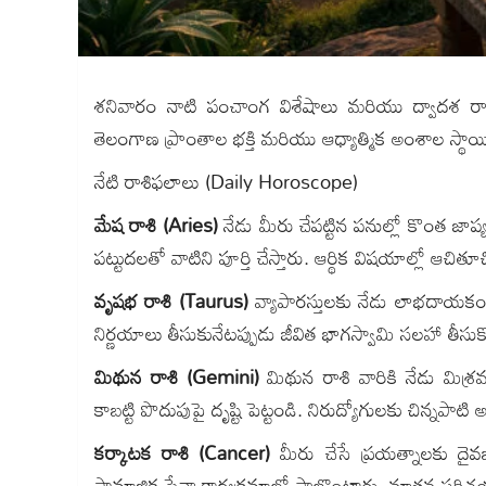
శనివారం నాటి పంచాంగ విశేషాలు మరియు ద్వాదశ రా
తెలంగాణ ప్రాంతాల భక్తి మరియు ఆధ్యాత్మిక అంశాల స్థాయ
నేటి రాశిఫలాలు (Daily Horoscope)
మేష రాశి (Aries)
నేడు మీరు చేపట్టిన పనుల్లో కొంత జాప్యం
పట్టుదలతో వాటిని పూర్తి చేస్తారు. ఆర్థిక విషయాల్లో ఆచ
వృషభ రాశి (Taurus)
వ్యాపారస్తులకు నేడు లాభదాయక
నిర్ణయాలు తీసుకునేటప్పుడు జీవిత భాగస్వామి సలహా తీసు
మిథున రాశి (Gemini)
మిథున రాశి వారికి నేడు మిశ
కాబట్టి పొదుపుపై దృష్టి పెట్టండి. నిరుద్యోగులకు చిన్నప
కర్కాటక రాశి (Cancer)
మీరు చేసే ప్రయత్నాలకు దైవ
సామాజిక సేవా కార్యక్రమాల్లో పాల్గొంటారు. నూతన ప