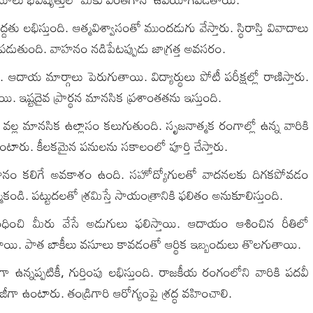
ు లభిస్తుంది. ఆత్మవిశ్వాసంతో ముందడుగు వేస్తారు. స్థిరాస్తి వివాదాలు
గుపడుతుంది. వాహనం నడిపేటప్పుడు జాగ్రత్త అవసరం.
దాయ మార్గాలు పెరుగుతాయి. విద్యార్థులు పోటీ పరీక్షల్లో రాణిస్తారు.
. ఇష్టదైవ ప్రార్థన మానసిక ప్రశాంతతను ఇస్తుంది.
వల్ల మానసిక ఉల్లాసం కలుగుతుంది. సృజనాత్మక రంగాల్లో ఉన్న వారికి
వింటారు. కీలకమైన పనులను సకాలంలో పూర్తి చేస్తారు.
ం కలిగే అవకాశం ఉంది. సహోద్యోగులతో వాదనలకు దిగకపోవడం
డి. పట్టుదలతో శ్రమిస్తే సాయంత్రానికి ఫలితం అనుకూలిస్తుంది.
ధించి మీరు వేసే అడుగులు ఫలిస్తాయి. ఆదాయం ఆశించిన రీతిలో
తాయి. పాత బాకీలు వసూలు కావడంతో ఆర్థిక ఇబ్బందులు తొలగుతాయి.
 ఉన్నప్పటికీ, గుర్తింపు లభిస్తుంది. రాజకీయ రంగంలోని వారికి పదవీ
 ఉంటారు. తండ్రిగారి ఆరోగ్యంపై శ్రద్ధ వహించాలి.