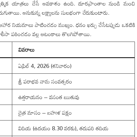
ాత్మిక యాత్రలు చేసే అవకాశం ఉంది. దూరప్రాంతాల నుండి మంచి
ుతాయి. అనుకున్న లక్ష్యాలను సులభంగా చేరుకుంటారు.
 ఆహార నియమాలు పాటించడం ముఖ్యం. ధనం ఖర్చు చేసేటప్పుడు ఒకటికి
ాలీసా పఠించడం వల్ల ఆటంకాలు తొలగిపోతాయి.
వివరాలు
ఏప్రిల్ 4, 2026 (శనివారం)
శ్రీ పరాభవ నామ సంవత్సరం
ఉత్తరాయనం – వసంత ఋతువు
చైత్ర మాసం – బహుళ పక్షం
విదియ (ఉదయం 8.30 వరకు), తదుపరి తదియ