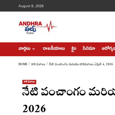
Skip
August 8, 2026
to
content
వార్తలు
రాజకీయాలు
క్రైం
సినిమా
ఆరోగ్య
HOME
రాశి ఫలాలు
నేటి పంచాంగం మరియు రాశిఫలాలు: ఏప్రిల్ 4, 2026
రాశి ఫలాలు
నేటి పంచాంగం మరియు
2026