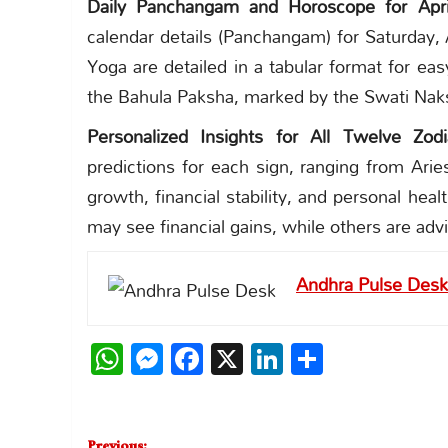
Daily Panchangam and Horoscope for Apri
calendar details (Panchangam) for Saturday, 
Yoga are detailed in a tabular format for ea
the Bahula Paksha, marked by the Swati Nak
Personalized Insights for All Twelve Zod
predictions for each sign, ranging from Arie
growth, financial stability, and personal heal
may see financial gains, while others are adv
Andhra Pulse Desk
WhatsApp
Messenger
Facebook
X
LinkedIn
Share
Post
Previous: