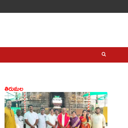
తిరుమల