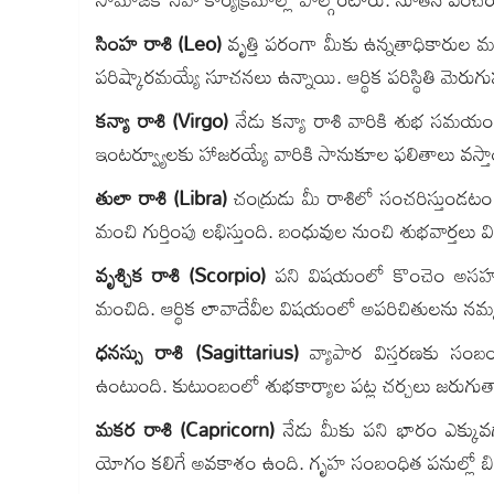
సింహ రాశి (Leo)
వృత్తి పరంగా మీకు ఉన్నతాధికారుల మద్దత
పరిష్కారమయ్యే సూచనలు ఉన్నాయి. ఆర్థిక పరిస్థితి మెరు
కన్యా రాశి (Virgo)
నేడు కన్యా రాశి వారికి శుభ సమయం. ఆ
ఇంటర్వ్యూలకు హాజరయ్యే వారికి సానుకూల ఫలితాలు వస్తాయి
తులా రాశి (Libra)
చంద్రుడు మీ రాశిలో సంచరిస్తుండటం 
మంచి గుర్తింపు లభిస్తుంది. బంధువుల నుంచి శుభవార్తలు 
వృశ్చిక రాశి (Scorpio)
పని విషయంలో కొంచెం అసహన
మంచిది. ఆర్థిక లావాదేవీల విషయంలో అపరిచితులను నమ్మకం
ధనస్సు రాశి (Sagittarius)
వ్యాపార విస్తరణకు సంబం
ఉంటుంది. కుటుంబంలో శుభకార్యాల పట్ల చర్చలు జరుగు
మకర రాశి (Capricorn)
నేడు మీకు పని భారం ఎక్కువగా
యోగం కలిగే అవకాశం ఉంది. గృహ సంబంధిత పనుల్లో బిజీగా