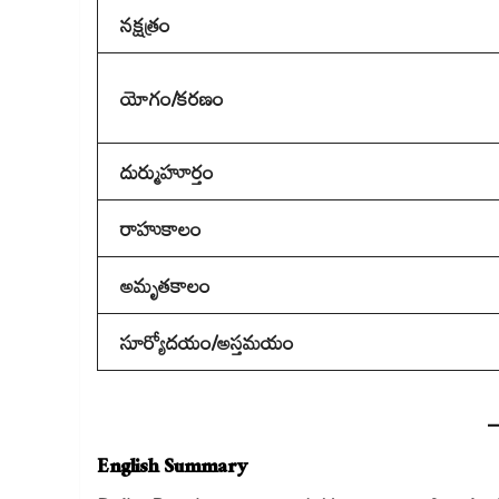
నక్షత్రం
యోగం/కరణం
దుర్ముహూర్తం
రాహుకాలం
అమృతకాలం
సూర్యోదయం/అస్తమయం
English Summary