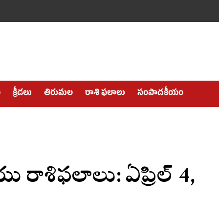
ం
క్రీడలు
తిరుమల
రాశి ఫలాలు
సంపాదకీయం
 రాశిఫలాలు: ఏప్రిల్ 4,