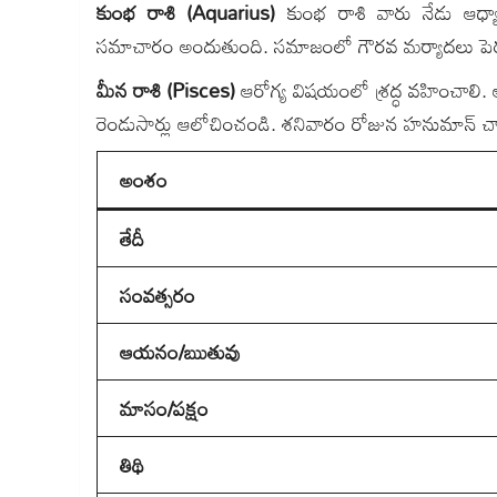
కుంభ రాశి (Aquarius)
కుంభ రాశి వారు నేడు ఆధ్య
సమాచారం అందుతుంది. సమాజంలో గౌరవ మర్యాదలు పెరుగ
మీన రాశి (Pisces)
ఆరోగ్య విషయంలో శ్రద్ధ వహించాలి.
రెండుసార్లు ఆలోచించండి. శనివారం రోజున హనుమాన్ చ
అంశం
తేదీ
సంవత్సరం
ఆయనం/ఋతువు
మాసం/పక్షం
తిథి