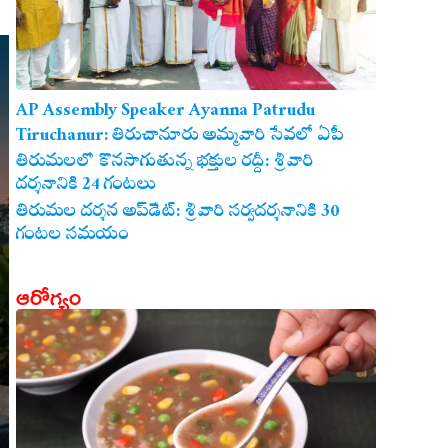
AP Assembly Speaker Ayanna Patrudu
Tiruchanur: తిరుచానూరు అమ్మవారి సేవలో ఏపీ
అసెంబ్లీ స్పీకర్.. కుటుంబ సమేతంగా దర్శించుకున్న
తిరుమలలో కొనసాగుతున్న భక్తుల రద్దీ: శ్రీవారి
దర్శనానికి 24 గంటలు
అయ్యన్నపాత్రుడు!
తిరుమల దర్శన అప్‌డేట్: శ్రీవారి సర్వదర్శనానికి 30
గంటల సమయం
ఆరోగ్యం