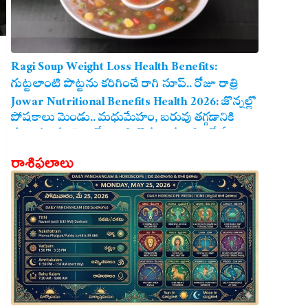
Ragi Soup Weight Loss Health Benefits:
గుట్టలాంటి పొట్టను కరిగించే రాగి సూప్.. రోజూ రాత్రి
తాగితే బరువు తగ్గడం ఖాయం!
Jowar Nutritional Benefits Health 2026: జొన్నల్లో
పోషకాలు మెండు.. మధుమేహం, బరువు తగ్గడానికి
మరియు గుండె ఆరోగ్యానికి జొన్న అన్నం ఎంతో మేలు!
రాశిఫలాలు