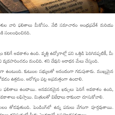
శుల వారి ఫలితాలు మీకోసం. నేటి సమాచారం ఆంధ్రప్రదేశ్ మరియు
ికి సంబంధించినది.
 కలిగే అవకాశం ఉంది. వృత్తి ఉద్యోగాల్లో పని ఒత్తిడి పెరిగినప్పటికీ, మీ
ితూచి వ్యవహరించడం మంచిది. శని దేవుని ఆరాధన మేలు చేస్తుంది.
ంగా ఉంటుంది. కుటుంబ సభ్యులతో ఆనందంగా గడుపుతారు. ముఖ్యమైన
కోవడం ఉత్తమం. ఆరోగ్యం పట్ల అప్రమత్తంగా ఉండాలి.
్రమ ఫలితాలు ఉంటాయి. అనవసరమైన ఖర్చులు పెరిగే అవకాశం ఉంది,
ాటి అవకాశాలు లభిస్తాయి. మిత్రులతో విబేధాలు రాకుండా చూసుకోవాలి.
బలం తోడవుతుంది. పెండింగ్‌లో ఉన్న పనులు వేగంగా పూర్తవుతాయి.
రిచయాలు భవిష్యత్తులో మీకు ఎంతగానో ఉపయోగపడతాయి.