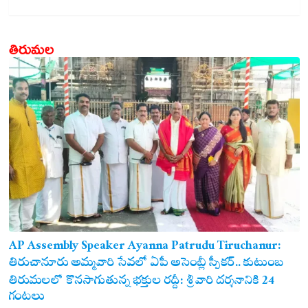
తిరుమల
AP Assembly Speaker Ayanna Patrudu Tiruchanur:
తిరుచానూరు అమ్మవారి సేవలో ఏపీ అసెంబ్లీ స్పీకర్.. కుటుంబ
సమేతంగా దర్శించుకున్న అయ్యన్నపాత్రుడు!
తిరుమలలో కొనసాగుతున్న భక్తుల రద్దీ: శ్రీవారి దర్శనానికి 24
గంటలు