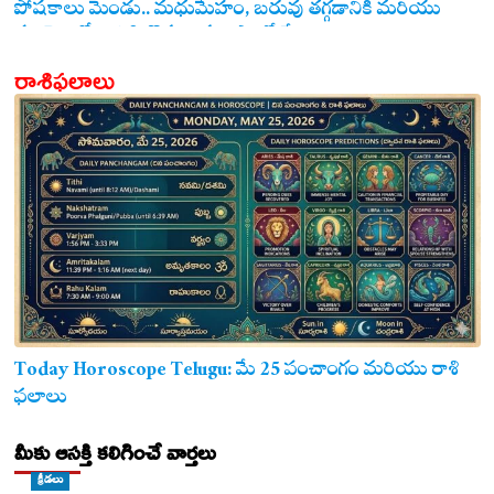
పోషకాలు మెండు.. మధుమేహం, బరువు తగ్గడానికి మరియు
గుండె ఆరోగ్యానికి జొన్న అన్నం ఎంతో మేలు!
రాశిఫలాలు
Today Horoscope Telugu: మే 25 పంచాంగం మరియు రాశి
ఫలాలు
మీకు ఆసక్తి కలిగించే వార్తలు
క్రీడలు