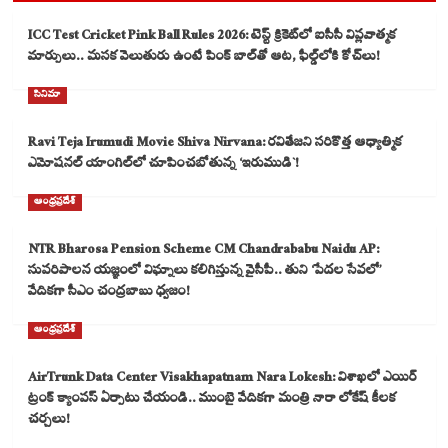
ICC Test Cricket Pink Ball Rules 2026: టెస్ట్ క్రికెట్‌లో ఐసీసీ విప్లవాత్మక
మార్పులు.. మసక వెలుతురు ఉంటే పింక్ బాల్‌తో ఆట, ఫీల్డ్‌లోకి కోచ్‌లు!
సినిమా
Ravi Teja Irumudi Movie Shiva Nirvana: రవితేజని సరికొత్త ఆధ్యాత్మిక
ఎమోషనల్ యాంగిల్‌లో చూపించబోతున్న ‘ఇరుముడి`!
ఆంధ్రప్రదేశ్
NTR Bharosa Pension Scheme CM Chandrababu Naidu AP:
సుపరిపాలన యజ్ఞంలో విఘ్నాలు కలిగిస్తున్న వైసీపీ.. తుని ‘పేదల సేవలో’
వేదికగా సీఎం చంద్రబాబు ధ్వజం!
ఆంధ్రప్రదేశ్
AirTrunk Data Center Visakhapatnam Nara Lokesh: విశాఖలో ఎయిర్
ట్రంక్ క్యాంపస్ ఏర్పాటు చేయండి.. ముంబై వేదికగా మంత్రి నారా లోకేష్ కీలక
చర్చలు!