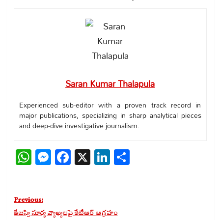
Saran Kumar Thalapula
Experienced sub-editor with a proven track record in
major publications, specializing in sharp analytical pieces
and deep-dive investigative journalism.
WhatsApp
Messenger
Facebook
X
LinkedIn
Share
Post
Previous:
navigation
తేజస్వి సూర్య వ్యాఖ్యలపై కేటీఆర్ ఆగ్రహం