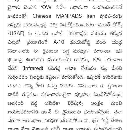
చైనాకు చెందిన ‘QW’ సిరీస్ ఆధారంగా రూపొందించినవే
కావడంతో, Chinese MANPADS Iran వ్యవహారంపై
ఇప్పుడు ప్రపంచవ్యాప్త చర్చ నడుస్తోంది.అమెరికా ఎయిర్ ఫోర్స్
(USAF) కు చెందిన అపాచీ హెలికాప్టర్లు మరియు తక్కువ
ఎత్తులో ప్రయాణించే A-10 థండర్‌బోల్ట్ వంటి యుద్ధ
విమానాలకు ఈ క్షిపణులు పెద్ద ముప్పుగా మారాయి. ఇవి
భుజంపై ఉంచుకుని ప్రయోగించేవి కావడం, శత్రు విమానాల
వేడిని (Infrared) పసిగట్టి అటాక్ చేయడం వల్ల వీటిని
గుర్తించడం పైలట్లకు కష్టంగా మారుతోంది. ఇప్పటికే అమెరికాకు
చెందిన కొన్ని కీలక డ్రోన్లు మరియు విమానాలు ఈ క్షిపణుల
దాడికి గురైనట్లు సమాచారం.చైనా వ్యూహం ఏంటి?హోర్ముజ్
జలసంధి వద్ద అమెరికా విధిస్తున్న ఆంక్షల నుంచి
బయటపడటానికి ఇరాన్ ఈ క్షిపణులను ప్రయోగిస్తోంది. చైనా
నేరుగా ఆయుధాలు సరఫరా చేయకపోయినా, థర్డ్ పార్టీ దేశాల
ద్వారా లేదా టెక్నాలజీ బదిలీ ద్వారా ఇరాన్‌కు సహకరిస్తోందని