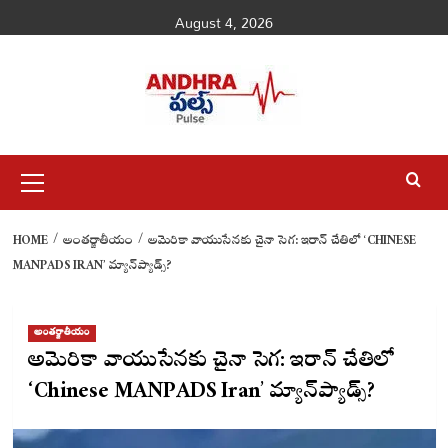
Skip
August 4, 2026
to
content
Primary
Menu
HOME
అంతర్జాతీయం
అమెరికా వాయుసేనకు చైనా సెగ: ఇరాన్ చేతిలో ‘CHINESE
MANPADS IRAN’ మ్యాన్‌ప్యాడ్స్?
అంతర్జాతీయం
అమెరికా వాయుసేనకు చైనా సెగ: ఇరాన్ చేతిలో
‘Chinese MANPADS Iran’ మ్యాన్‌ప్యాడ్స్?