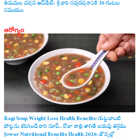
తిరుమల దర్శన అప్‌డేట్: శ్రీవారి సర్వదర్శనానికి 30 గంటల
సమయం
ఆరోగ్యం
Ragi Soup Weight Loss Health Benefits: గుట్టలాంటి
పొట్టను కరిగించే రాగి సూప్.. రోజూ రాత్రి తాగితే బరువు తగ్గడం
ఖాయం!
Jowar Nutritional Benefits Health 2026: జొన్నల్లో