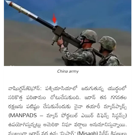
China army
వాషింగ్టన్/టెహ్రాన్: పశ్చియాసియాలో జరుగుతున్న యుద్ధంలో
సరికొత్త పరిణామం చోటుచేసుకుంది. ఇరాన్ తన గగనతల
రక్షణను పటిష్టం చేసుకునేందుకు చైనా తయారీ మ్యాన్‌ప్యాడ్స్
(MANPADS – మ్యాన్ పోర్టబుల్ ఎయిర్ డిఫెన్స్ సిస్టమ్స్)
ఉపయోగిస్తున్నట్లు అమెరికా నిఘా వర్గాలు అనుమానిస్తున్నాయి.
ముఖ్యంగా ఇరాన్ వద్ద ఉన్న ‘మిసాగ్’ (Misagh) సిరీస్ క్షిపణులు