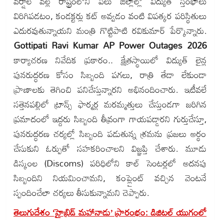
వర్షాల వల్ల రాష్ట్రంలోని పలు జిల్లాల్లో విద్యుత్ స్తంభాలు
విరిగిపడటం, కండక్టర్లు కట్ అవ్వడం వంటి విపత్కర పరిస్థితులు
ఎదురవుతున్నాయని మంత్రి గొట్టిపాటి రవికుమార్ పేర్కొన్నారు.
Gottipati Ravi Kumar AP Power Outages 2026
కార్యాచరణ నివేదిక ప్రకారం.. క్షేత్రస్థాయిలో విద్యుత్ లైన్ల
పునరుద్ధరణ కోసం సిబ్బంది పగలు, రాత్రి తేడా లేకుండా
ప్రాణాలకు తెగించి పనిచేస్తున్నారని అభినందించారు. ఇటీవలే
సత్తెనపల్లిలో ట్రాన్స్ ఫార్మర్ల మరమ్మత్తులు చేస్తుండగా జరిగిన
ప్రమాదంలో ఇద్దరు సిబ్బంది తీవ్రంగా గాయపడ్డారని గుర్తుచేస్తూ,
పునరుద్ధరణ చర్యల్లో సిబ్బంది పడుతున్న శ్రమను ప్రజలు అర్థం
చేసుకుని ఓర్పుతో సహకరించాలని విజ్ఞప్తి చేశారు. మూడు
డిస్కంల (Discoms) పరిధిలోని కాల్ సెంటర్లలో అదనపు
సిబ్బందిని నియమించామని, కంప్లైంట్ వచ్చిన వెంటనే
స్పందించేలా చర్యలు తీసుకున్నామని చెప్పారు.
తెలుగుదేశం ‘హైబ్రిడ్ మహానాడు’ ప్రారంభం: డిజిటల్ యుగంలో