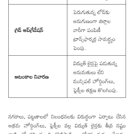
పెరుగుతున్న లోడ్‌కు
అనుగుణంగా జిల్లాల
గ్రిడ్ అప్‌గ్రేడేషన్
వారీగా పంపిణీ
ట్రాన్స్‌ఫార్మర్ల సామర్థ్యం
పెంపు.
విద్యుత్ లైన్లపై పడుతున్న
అనుమతులు లేని
ఆటంకాల నివారణ
మున్సిపల్ హోర్డింగ్‌లు,
ఫ్లెక్సీల తక్షణ తొలగింపు.
నగరాలు, పట్టణాలలో నిబంధనలకు విరుద్ధంగా ఏర్పాటు చేసిన
అక్రమ హోర్డింగ్‌లు, ఫ్లెక్సీల వల్ల విద్యుత్ లైన్లకు తీవ్ర నష్టం