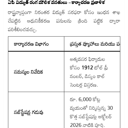
ఏపీ విద్యుత్ రంగ మౌలిక వసతులు – కార్యాచరణ ప్రణాళిక
రాష్ట్రవ్యాప్తంగా నిరంతర విద్యుత్ సరఫరా కోసం ఇంధన శాఖ
చేపట్టిన ఆధునికీకరణ పనులను క్రింది పట్టిక ద్వారా
పరిశీలించవచ్చు.
కార్యాచరణ విభాగం
ప్రస్తుత వ్యూహాలు మరియు పరి
అత్యవసర ఫిర్యాదుల
కోసం
1912
టోల్ ఫ్రీ
సమస్యల నివేదిక
నంబర్, డిస్కం కాల్
సెంటర్ల విస్తరణ.
రూ. 6,000 కోట్ల
వ్యయంతో నిర్మిస్తున్న 30
సబ్‌స్టేషన్ల గడువు
కొత్త సబ్‌స్టేషన్లు అక్టోబర్
2026 నాటికి పూర్తి.