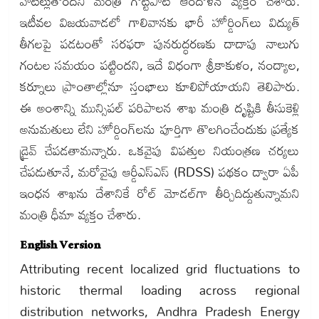
వాటిల్లుతోందని మంత్రి గొట్టిపాటి ఆందోళన వ్యక్తం చేశారు.
ఇటీవల విజయవాడలో గాలివానకు భారీ హోర్డింగ్‌లు విద్యుత్
తీగలపై పడటంతో సరఫరా పునరుద్ధరణకు దాదాపు నాలుగు
గంటల సమయం పట్టిందని, ఇదే విధంగా శ్రీకాకుళం, నంద్యాల,
కర్నూలు ప్రాంతాల్లోనూ స్తంభాలు కూలిపోయాయని తెలిపారు.
ఈ అంశాన్ని మున్సిపల్ పరిపాలన శాఖ మంత్రి దృష్టికి తీసుకెళ్లి
అనుమతులు లేని హోర్డింగ్‌లను పూర్తిగా తొలగించేందుకు ప్రత్యేక
డ్రైవ్ చేపడతామన్నారు. ఒకవైపు విపత్తుల నియంత్రణ చర్యలు
చేపడుతూనే, మరోవైపు ఆర్డీఎస్ఎస్ (RDSS) పథకం ద్వారా ఏపీ
ఇంధన శాఖను దేశానికే రోల్ మోడల్‌గా తీర్చిదిద్దుతున్నామని
మంత్రి ధీమా వ్యక్తం చేశారు.
English Version
Attributing recent localized grid fluctuations to
historic thermal loading across regional
distribution networks, Andhra Pradesh Energy