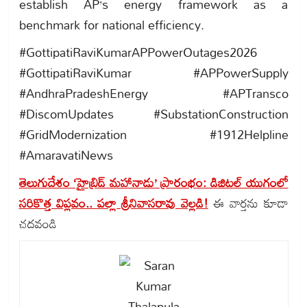
establish AP’s energy framework as a
benchmark for national efficiency.
#GottipatiRaviKumarAPPowerOutages2026
#GottipatiRaviKumar #APPowerSupply
#AndhraPradeshEnergy #APTransco
#DiscomUpdates #SubstationConstruction
#GridModernization #1912Helpline
#AmaravatiNews
తెలుగుదేశం ‘హైబ్రిడ్ మహానాడు’ ప్రారంభం: డిజిటల్ యుగంలో
సరికొత్త విప్లవం.. పల్లా శ్రీనివాసరావు వెల్లడి!
ఈ వార్తను కూడా
చదవండి