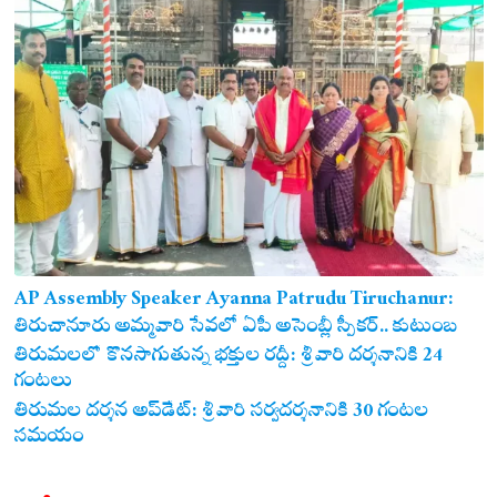
AP Assembly Speaker Ayanna Patrudu Tiruchanur:
తిరుచానూరు అమ్మవారి సేవలో ఏపీ అసెంబ్లీ స్పీకర్.. కుటుంబ
సమేతంగా దర్శించుకున్న అయ్యన్నపాత్రుడు!
తిరుమలలో కొనసాగుతున్న భక్తుల రద్దీ: శ్రీవారి దర్శనానికి 24
గంటలు
తిరుమల దర్శన అప్‌డేట్: శ్రీవారి సర్వదర్శనానికి 30 గంటల
సమయం