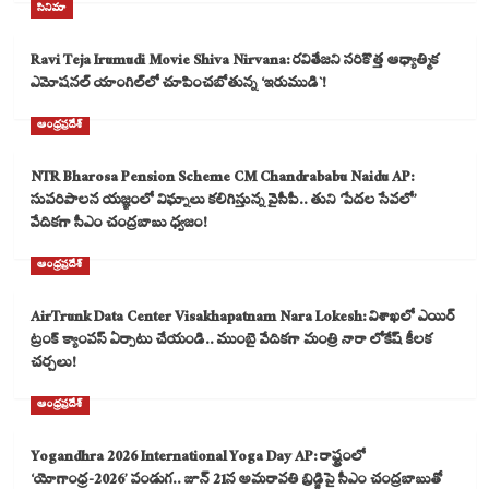
సినిమా
Ravi Teja Irumudi Movie Shiva Nirvana: రవితేజని సరికొత్త ఆధ్యాత్మిక
ఎమోషనల్ యాంగిల్‌లో చూపించబోతున్న ‘ఇరుముడి`!
ఆంధ్రప్రదేశ్
NTR Bharosa Pension Scheme CM Chandrababu Naidu AP:
సుపరిపాలన యజ్ఞంలో విఘ్నాలు కలిగిస్తున్న వైసీపీ.. తుని ‘పేదల సేవలో’
వేదికగా సీఎం చంద్రబాబు ధ్వజం!
ఆంధ్రప్రదేశ్
AirTrunk Data Center Visakhapatnam Nara Lokesh: విశాఖలో ఎయిర్
ట్రంక్ క్యాంపస్ ఏర్పాటు చేయండి.. ముంబై వేదికగా మంత్రి నారా లోకేష్ కీలక
చర్చలు!
ఆంధ్రప్రదేశ్
Yogandhra 2026 International Yoga Day AP: రాష్ట్రంలో
‘యోగాంధ్ర-2026’ పండుగ.. జూన్ 21న అమరావతి బ్రిడ్జిపై సీఎం చంద్రబాబుతో