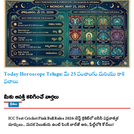
Today Horoscope Telugu: మే 25 పంచాంగం మరియు రాశి
ఫలాలు
మీకు ఆసక్తి కలిగించే వార్తలు
క్రీడలు
ICC Test Cricket Pink Ball Rules 2026: టెస్ట్ క్రికెట్‌లో ఐసీసీ విప్లవాత్మక
మార్పులు.. మసక వెలుతురు ఉంటే పింక్ బాల్‌తో ఆట, ఫీల్డ్‌లోకి కోచ్‌లు!