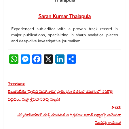
Saran Kumar Thalapula
Experienced sub-editor with a proven track record in
major publications, specializing in sharp analytical pieces
and deep-dive investigative journalism.
WhatsApp
Messenger
Facebook
X
LinkedIn
Share
Post
Previous:
navigation
తెలుగుదేశం ‘హైబ్రిడ్ మహానాడు’ ప్రారంభం: డిజిటల్ యుగంలో సరికొత్త
విప్లవం.. పల్లా శ్రీనివాసరావు వెల్లడి!
Next:
పశ్చిమాసియాలో మళ్లీ ముదిరిన ఉద్రిక్తతలు: ఇరాన్ లక్ష్యాలపై అమెరికా
మెరుపు దాడులు!