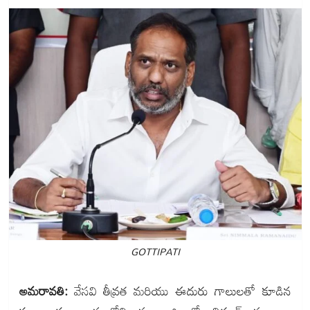
GOTTIPATI
అమరావతి:
వేసవి తీవ్రత మరియు ఈదురు గాలులతో కూడిన