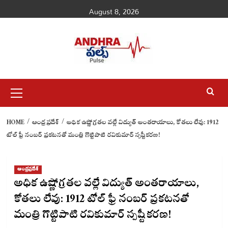
Skip
August 8, 2026
to
content
Primary
Menu
HOME
ఆంధ్రప్రదేశ్
అధిక ఉష్ణోగ్రతల వల్లే విద్యుత్ అంతరాయాలు, కోతలు లేవు: 1912
టోల్ ఫ్రీ నంబర్ ప్రకటనతో మంత్రి గొట్టిపాటి రవికుమార్ స్పష్టీకరణ!
ఆంధ్రప్రదేశ్
అధిక ఉష్ణోగ్రతల వల్లే విద్యుత్ అంతరాయాలు,
కోతలు లేవు: 1912 టోల్ ఫ్రీ నంబర్ ప్రకటనతో
మంత్రి గొట్టిపాటి రవికుమార్ స్పష్టీకరణ!