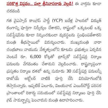
సరికొత్త విప్లవం.. పల్లా శ్రీనివాసరావు వెల్లడి!
ఈ వార్తను కూడా
చదవండి
గత వైఎస్సార్ కాంగ్రెస్ పార్టీ (YCP) ఐదేళ్ల పాలనలో విద్యుత్
రంగాన్ని పూర్తిగా నిర్వీర్యం చేశారని, రాష్ట్రంలో ఒక్కటంటే ఒక్క
సబ్‌స్టేషన్‌ను కూడా నిర్మించకుండా వ్యవస్థలను స్తంభింపజేశారని
మంత్రి తీవ్రస్థాయిలో విమర్శించారు. ముఖ్యమంత్రి నారా
చంద్రబాబు నాయుడు నేతృత్వంలోని కూటమి ప్రభుత్వం ఏర్పడిన
వెంటనే రూ. 6,000 కోట్లతో ట్రాన్స్‌కో సబ్‌స్టేషన్ల నిర్మాణ
పనులను వేగవంతం చేశామని వెల్లడించారు. రాష్ట్రవ్యాప్తంగా
ప్రస్తుతం నిర్మాణ దశలో ఉన్న సుమారు 30 సబ్‌స్టేషన్ల పనులన్నీ
రాబోయే అక్టోబర్ నాటికి పూర్తి చేసి వినియోగంలోకి
తెస్తామన్నారు. ఇప్పటికే ఏలూరు, విజయవాడ ఎయిర్‌పోర్ట్ పరిసర
ప్రాంతాలలో రికార్డు సమయంలో సబ్‌స్టేషన్ల నిర్మాణం పూర్తి చేసి
గ్రిడ్ సామర్థ్యాన్ని పెంచామని మంత్రి ఉదాహరించారు.