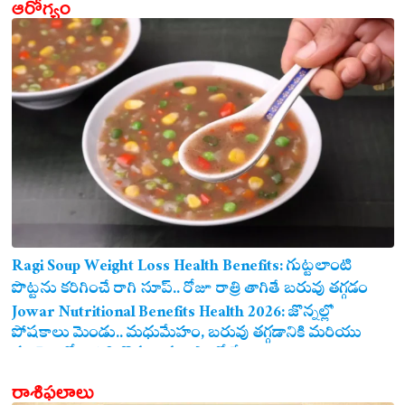
ఆరోగ్యం
Ragi Soup Weight Loss Health Benefits: గుట్టలాంటి
పొట్టను కరిగించే రాగి సూప్.. రోజూ రాత్రి తాగితే బరువు తగ్గడం
ఖాయం!
Jowar Nutritional Benefits Health 2026: జొన్నల్లో
పోషకాలు మెండు.. మధుమేహం, బరువు తగ్గడానికి మరియు
గుండె ఆరోగ్యానికి జొన్న అన్నం ఎంతో మేలు!
రాశిఫలాలు