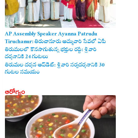
AP Assembly Speaker Ayanna Patrudu
Tiruchanur: తిరుచానూరు అమ్మవారి సేవలో ఏపీ
అసెంబ్లీ స్పీకర్.. కుటుంబ సమేతంగా దర్శించుకున్న
తిరుమలలో కొనసాగుతున్న భక్తుల రద్దీ: శ్రీవారి
దర్శనానికి 24 గంటలు
అయ్యన్నపాత్రుడు!
తిరుమల దర్శన అప్‌డేట్: శ్రీవారి సర్వదర్శనానికి 30
గంటల సమయం
ఆరోగ్యం