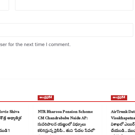
ser for the next time I comment.
ఆంధ్రప్రదేశ్
ఆంధ్రప్రదేశ్
Movie Shiva
NTR Bharosa Pension Scheme
AirTrunk Dat
త్త ఆధ్యాత్మిక
CM Chandrababu Naidu AP:
Visakhapatn
సుపరిపాలన యజ్ఞంలో విఘ్నాలు
విశాఖలో ఎయిర్ ట
ముడి`!
కలిగిస్తున్న వైసీపీ.. తుని ‘పేదల సేవలో’
చేయండి.. ముంబై