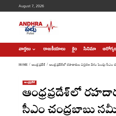
Skip
August 7, 2026
to
content
వార్తలు
రాజకీయాలు
క్రైం
సినిమా
ఆరోగ్య
HOME
ఆంధ్రప్రదేశ్
ఆంధ్రప్రదేశ్‌లో రహదారుల విస్తరణ వేగం పెంపు: సీఎం చ
ఆంధ్రప్రదేశ్
ఆంధ్రప్రదేశ్‌లో రహదా
సీఎం చంద్రబాబు సమీక