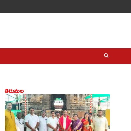
తిరుమల