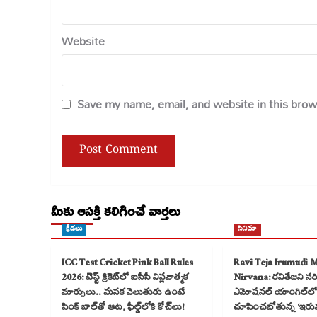
Website
Save my name, email, and website in this brow
మీకు ఆసక్తి కలిగించే వార్తలు
క్రీడలు
సినిమా
ICC Test Cricket Pink Ball Rules
Ravi Teja Irumudi 
2026: టెస్ట్ క్రికెట్‌లో ఐసీసీ విప్లవాత్మక
Nirvana: రవితేజని సరికొ
మార్పులు.. మసక వెలుతురు ఉంటే
ఎమోషనల్ యాంగిల్‌లో
పింక్ బాల్‌తో ఆట, ఫీల్డ్‌లోకి కోచ్‌లు!
చూపించబోతున్న ‘ఇరు