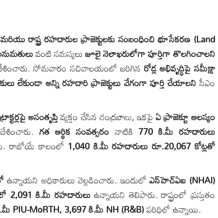
రియు రాష్ట్ర రహదారుల ప్రాజెక్టులకు సంబంధించి భూసేకరణ (Land
) అనుమతులు
వంటి సమస్యలు
జూలై నెలాఖరులోగా పూర్తిగా తొలగించాలని
ేశించారు. సోమవారం సచివాలయంలో జరిగిన
రోడ్ల అభివృద్ధిపై సమీక్షా
ంకులు లేకుండా అన్ని రహదారి ప్రాజెక్టులు వేగంగా పూర్తి చేయాలని
సీఎం
్రాక్టర్లపై అసంతృప్తి
వ్యక్తం చేసిన చంద్రబాబు, ఇకపై
ఏ ప్రాజెక్టూ ఆలస్యం
దేశించారు.
గత ఆర్థిక సంవత్సరం
నాటికి
770 కి.మీ రహదారులు
ారు. రాబోయే కాలంలో
1,040 కి.మీ రహదారులు రూ.20,067 కోట్లతో
లో
ఉన్నాయని అధికారులు వెల్లడించారు. ఇందులో
ఎన్‌హెచ్‌ఏఐ (NHAI)
ిలో 2,091 కి.మీ రహదారులు
ఉన్నాయని తెలిపారు. రాష్ట్రంలో ప్రస్తుతం
కి.మీ PIU-MoRTH, 3,697 కి.మీ NH (R&B)
పరిధిలో ఉన్నాయి.