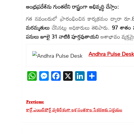
ఆంధ్రప్రదేశ్‌ను గుంతలేని రాష్ట్రంగా అభివృద్ధి చేస్తాం:
గత నవంబరులో ప్రారంభించిన కార్యక్రమం ద్వారా రూ
మరమ్మతులు
చేసినట్లు అధికారులు తెలిపారు.
97 శాతం ప
పనులు జూలై 31 నాటికి పూర్తవుతాయని
ఆశాభావం వ్యక్తమై
Andhra Pulse Desk
WhatsApp
Messenger
Facebook
X
LinkedIn
Share
Post
Previous:
navigation
కార్గో ఎయిర్‌పోర్ట్‌ వ్యతిరేకంగా లక్ష సంతకాల సేకరణకు నిర్ణయం