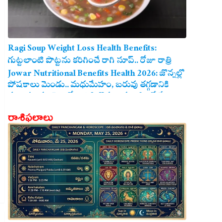
Ragi Soup Weight Loss Health Benefits:
గుట్టలాంటి పొట్టను కరిగించే రాగి సూప్.. రోజూ రాత్రి
తాగితే బరువు తగ్గడం ఖాయం!
Jowar Nutritional Benefits Health 2026: జొన్నల్లో
పోషకాలు మెండు.. మధుమేహం, బరువు తగ్గడానికి
మరియు గుండె ఆరోగ్యానికి జొన్న అన్నం ఎంతో మేలు!
రాశిఫలాలు