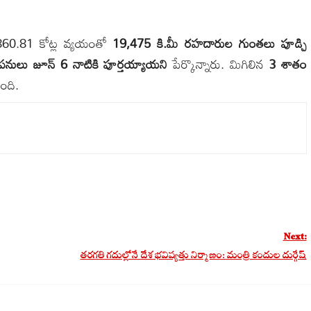
.860.81 కోట్ల వ్యయంతో
19,475 కి.మీ రహదారుల గుంతలు పూడ్చి
నులు జూన్ 6 నాటికి పూర్తయ్యాయని
పేర్కొన్నారు. మిగిలిన
3 శాతం
ంది.
Next:
తరగతి గదుల్లోనే దేశ భవిష్యత్తు నిర్మాణం: మంత్రి కందుల దుర్గేష్