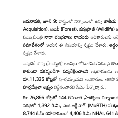
అమరావతి, జూన్ 9:
రాష్ట్రంలో నిర్మాణంలో ఉన్న
జాతీయ మ
Acquisition), అటవీ (Forest), వన్యప్రాణి (Wildlife
ముఖ్యమంత్రి
నారా చంద్రబాబు నాయుడు
అధికారులను ఆద
సమావేశంలో
ఆయన ఈ విషయాన్ని స్పష్టం చేశారు.
అడ్డ
స్పష్టం చేశారు.
ఇప్పటికే కొన్ని ప్రాజెక్టుల్లో ఆలస్యం చోటుచేసుకోవడంపై
కాంట
కాకుండా పకడ్బందీగా పర్యవేక్షించాలని
అధికారులను ఆ
రూ.11,325 కోట్లతో
పూర్తయ్యాయని అధికారులు తెలిప
పూర్తయ్యేలా లక్ష్యం
నిర్దేశించారని సీఎం పేర్కొన్నారు.
రూ.76,856 కోట్లతో 144 రహదారి ప్రాజెక్టులు నిర్మాణం
పరిధిలో 1,392 కి.మీ, ఎంఓఆర్టీహెచ్ (MoRTH) పరిధ
8,744 కి.మీ రహదారులలో 4,406 కి.మీ NHAI, 641 