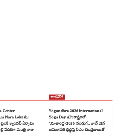
ఆంధ్రప్రదేశ్
a Center
Yogandhra 2026 International
am Nara Lokesh:
Yoga Day AP: రాష్ట్రంలో
్రంక్ క్యాంపస్ ఏర్పాటు
‘యోగాంధ్ర-2026’ పండుగ.. జూన్ 21న
 వేదికగా మంత్రి నారా
అమరావతి బ్రిడ్జిపై సీఎం చంద్రబాబుతో