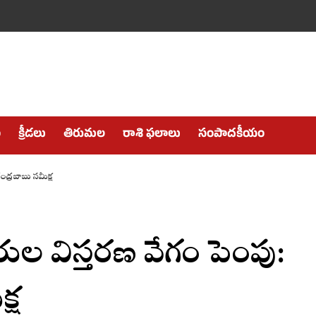
ం
క్రీడలు
తిరుమల
రాశి ఫలాలు
సంపాదకీయం
ంద్రబాబు సమీక్ష
రుల విస్తరణ వేగం పెంపు:
్ష