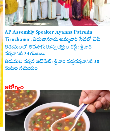
AP Assembly Speaker Ayanna Patrudu
Tiruchanur: తిరుచానూరు అమ్మవారి సేవలో ఏపీ
అసెంబ్లీ స్పీకర్.. కుటుంబ సమేతంగా దర్శించుకున్న
తిరుమలలో కొనసాగుతున్న భక్తుల రద్దీ: శ్రీవారి
దర్శనానికి 24 గంటలు
అయ్యన్నపాత్రుడు!
తిరుమల దర్శన అప్‌డేట్: శ్రీవారి సర్వదర్శనానికి 30
గంటల సమయం
ఆరోగ్యం