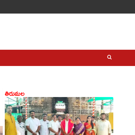
తిరుమల