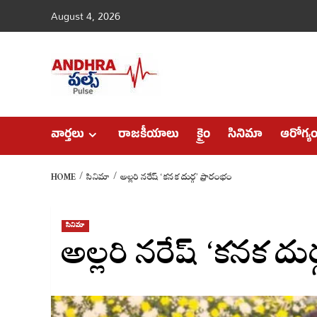
Skip
August 4, 2026
to
content
వార్తలు
రాజకీయాలు
క్రైం
సినిమా
ఆరోగ్య
HOME
సినిమా
అల్లరి నరేష్ ‘కనక దుర్గ’ ప్రారంభం
సినిమా
అల్లరి నరేష్ ‘కనక దుర