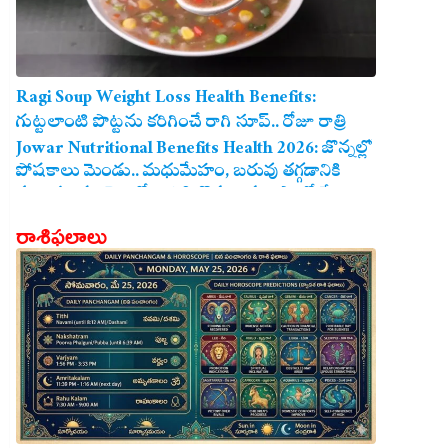
Ragi Soup Weight Loss Health Benefits:
గుట్టలాంటి పొట్టను కరిగించే రాగి సూప్.. రోజూ రాత్రి
తాగితే బరువు తగ్గడం ఖాయం!
Jowar Nutritional Benefits Health 2026: జొన్నల్లో
పోషకాలు మెండు.. మధుమేహం, బరువు తగ్గడానికి
మరియు గుండె ఆరోగ్యానికి జొన్న అన్నం ఎంతో మేలు!
రాశిఫలాలు