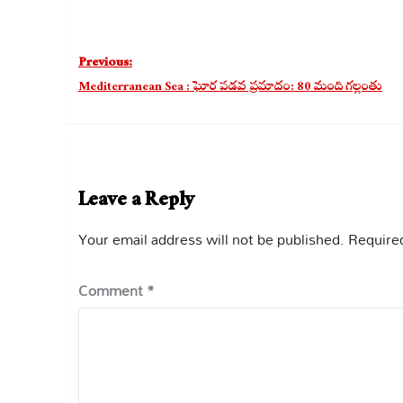
Post
Previous:
navigation
Mediterranean Sea : ఘోర పడవ ప్రమాదం: 80 మంది గల్లంతు
Leave a Reply
Your email address will not be published.
Required
Comment
*