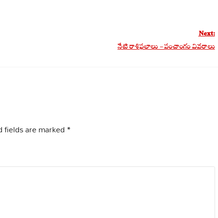
Next:
నేటి రాశిఫలాలు – పంచాంగం వివరాలు
 fields are marked
*