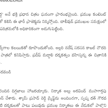
ANAKADURGA
ర్గ’ అనే భక్తి ప్రధాన చిత్రం ఘనంగా ప్రారంభమైంది. ప్రముఖ కంటెంట్
‌తో కలిసి ఈ భారీ ప్రాజెక్టును నిర్మిస్తోంది. టాలీవుడ్ ప్రముఖుల సమక్షంలో
 పరిశ్రమలోకి అధికారికంగా అడుగుపెట్టింది.
వోద్వేగాల కలయికతో రూపొందుతోంది. అల్లరి నరేష్ సరసన కాజల్ చౌదరి
రలో కనిపిస్తారు. ప్రదీప్ మద్దాలి దర్శకత్వం వహిస్తున్న ఈ చిత్రానికి
.
చదవండి
ెందిన దిగ్గజాలు హాజరయ్యారు. నిర్మాత అల్లు అరవింద్ ముహూర్తపు
ఆన్ చేశారు. శ్యామ్ ప్రసాద్ రెడ్డి స్క్రిప్ట్‌ను అందించగా, స్వప్న దత్ గౌరవ
టి దర్శకులతో పాటు పలువురు ప్రముఖ నిర్మాతలు ఈ వేడుకలో పాల్గొని