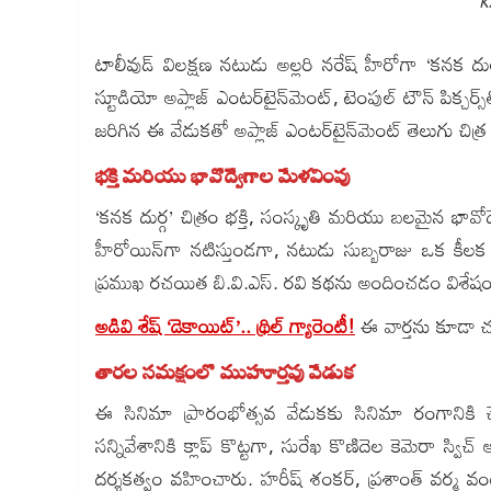
K
టాలీవుడ్ విలక్షణ నటుడు అల్లరి నరేష్ హీరోగా ‘కనక దు
స్టూడియో అప్లాజ్ ఎంటర్‌టైన్‌మెంట్, టెంపుల్ టౌన్ పిక్చర్స్
జరిగిన ఈ వేడుకతో అప్లాజ్ ఎంటర్‌టైన్‌మెంట్ తెలుగు చిత్ర
భక్తి మరియు భావోద్వేగాల మేళవింపు
‘కనక దుర్గ’ చిత్రం భక్తి, సంస్కృతి మరియు బలమైన భా
హీరోయిన్‌గా నటిస్తుండగా, నటుడు సుబ్బరాజు ఒక కీలక పాత్
ప్రముఖ రచయిత బి.వి.ఎస్. రవి కథను అందించడం విశేషం
అడివి శేష్ ‘డెకాయిట్’.. థ్రిల్ గ్యారెంటీ!
ఈ వార్తను కూడా 
తారల సమక్షంలో ముహూర్తపు వేడుక
ఈ సినిమా ప్రారంభోత్సవ వేడుకకు సినిమా రంగానికి చ
సన్నివేశానికి క్లాప్ కొట్టగా, సురేఖ కొణిదెల కెమెరా స్విచ్ 
దర్శకత్వం వహించారు. హరీష్ శంకర్, ప్రశాంత్ వర్మ వం