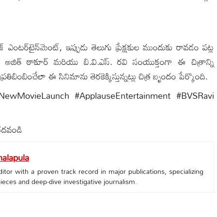
 ఎంటర్‌టైన్‌మెంట్, ఇప్పుడు తెలుగు ప్రేక్షకుల ముందుకు రావడం పట్ల
, అజిత్ ఠాకూర్ మరియు బి.వి.ఎస్. రవి సంయుక్తంగా ఈ చిత్రాన్ని
్రతిబింబించేలా ఈ సినిమాను తెరకెక్కిస్తున్నట్లు చిత్ర బృందం పేర్కొంది.
#NewMovieLaunch #ApplauseEntertainment #BVSRavi
చదవండి
alapula
tor with a proven track record in major publications, specializing
 pieces and deep-dive investigative journalism.