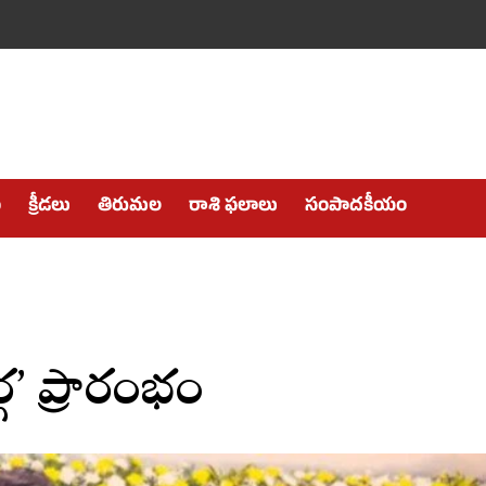
ం
క్రీడలు
తిరుమల
రాశి ఫలాలు
సంపాదకీయం
్గ’ ప్రారంభం