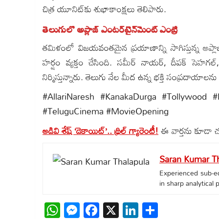
చిత్ర యూనిట్‌కు శుభాకాంక్షలు తెలిపారు.
తెలుగులో అప్లాజ్ ఎంటర్‌టైన్‌మెంట్ ఎంట్రీ
తమిళంలో విజయవంతమైన ప్రయాణాన్ని సాగిస్తున్న అప్లాజ్
హర్షం వ్యక్తం చేసింది. సమీర్ నాయర్, దీపక్ సెహగల్
నిర్మిస్తున్నారు. తెలుగు నేల మీద ఉన్న భక్తి సంప్రదాయాలను ప
#AllariNaresh #KanakaDurga #Tollywood 
#TeluguCinema #MovieOpening
అడివి శేష్ ‘డెకాయిట్’.. థ్రిల్ గ్యారెంటీ!
ఈ వార్తను కూడా 
Saran Kumar Th
Experienced sub-edi
in sharp analytical
WhatsApp
Messenger
Facebook
X
LinkedIn
Share