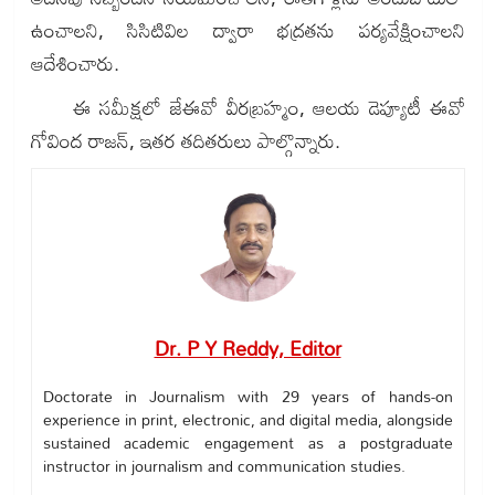
ఉంచాలని, సిసిటివిల ద్వారా భద్రతను పర్యవేక్షించాలని
ఆదేశించారు.
ఈ స‌మీక్ష‌లో జేఈవో వీరబ్రహ్మం, ఆల‌య డెప్యూటీ ఈవో
గోవింద రాజన్, ఇతర త‌దిత‌రులు పాల్గొన్నారు.
Dr. P Y Reddy, Editor
Doctorate in Journalism with 29 years of hands-on
experience in print, electronic, and digital media, alongside
sustained academic engagement as a postgraduate
instructor in journalism and communication studies.