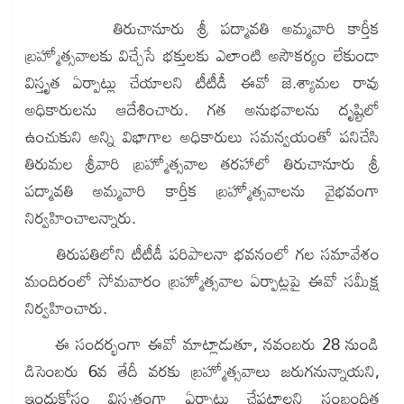
తిరుచానూరు శ్రీ పద్మావతి అమ్మవారి కార్తీక
బ్ర‌హ్మోత్స‌వాల‌కు విచ్చేసే భ‌క్తుల‌కు ఎలాంటి అసౌకర్యం లేకుండా
విస్తృత ఏర్పాట్లు చేయాల‌ని టీటీడీ ఈవో జె.శ్యామల రావు
అధికారుల‌ను ఆదేశించారు. గత అనుభవాలను దృష్టిలో
ఉంచుకుని అన్ని విభాగాల అధికారులు సమన్వయంతో పనిచేసి
తిరుమల శ్రీవారి బ్రహ్మోత్సవాల తరహాలో తిరుచానూరు శ్రీ
పద్మావతి అమ్మవారి కార్తీక బ్రహ్మోత్సవాలను వైభవంగా
నిర్వహించాలన్నారు.
తిరుపతిలోని టీటీడీ పరిపాలనా భవనంలో గల సమావేశం
మందిరంలో సోమవారం బ్రహ్మోత్సవాల ఏర్పాట్లపై ఈవో సమీక్ష
నిర్వహించారు.
ఈ సందర్భంగా ఈవో మాట్లాడుతూ, నవంబరు 28 నుండి
డిసెంబరు 6వ తేదీ వరకు బ్రహ్మోత్సవాలు జరుగనున్నాయని,
ఇందుకోసం విస్తృతంగా ఏర్పాట్లు చేపట్టాలని సంబంధిత