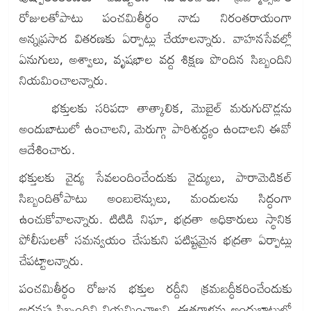
రోజులతోపాటు పంచమితీర్థం నాడు నిరంతరాయంగా
అన్నప్రసాద వితరణకు ఏర్పాట్లు చేయాలన్నారు. వాహనసేవల్లో
ఏనుగులు, అశ్వాలు, వృషభాల వద్ద శిక్షణ పొందిన సిబ్బందిని
నియమించాలన్నారు.
భక్తులకు సరిపడా తాత్కాలిక, మొబైల్‌ మరుగుదొడ్లను
అందుబాటులో ఉంచాలని, మెరుగ్గా పారిశుద్ధ్యం ఉండాలని ఈవో
ఆదేశించారు.
భక్తులకు వైద్య సేవలందించేందుకు వైద్యులు, పారామెడికల్‌
సిబ్బందితోపాటు అంబులెన్సులు, మందులను సిద్ధంగా
ఉంచుకోవాలన్నారు. టిటిడి నిఘా, భద్రతా అధికారులు స్థానిక
పోలీసులతో సమన్వయం చేసుకుని పటిష్టమైన భద్రతా ఏర్పాట్లు
చేపట్టాలన్నారు.
పంచమితీర్థం రోజున భక్తుల రద్దీని క్రమబద్ధీకరించేందుకు
అదనపు సిబ్బందిని నియమించాలని, ఈతగాళ్లను అందుబాటులో