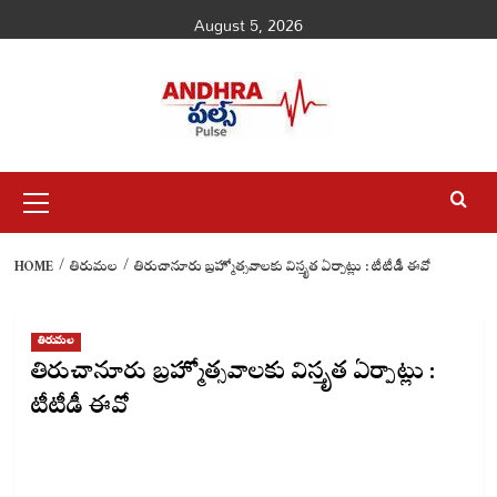
Skip
August 5, 2026
to
content
Primary
Menu
HOME
తిరుమల
తిరుచానూరు బ్ర‌హ్మోత్స‌వాల‌కు విస్తృత ఏర్పాట్లు : టీటీడీ ఈవో
తిరుమల
తిరుచానూరు బ్ర‌హ్మోత్స‌వాల‌కు విస్తృత ఏర్పాట్లు :
టీటీడీ ఈవో