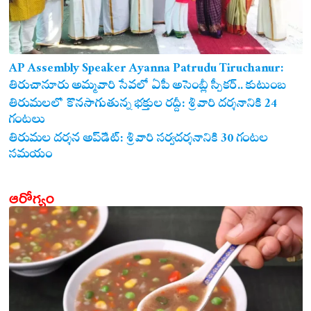
AP Assembly Speaker Ayanna Patrudu Tiruchanur:
తిరుచానూరు అమ్మవారి సేవలో ఏపీ అసెంబ్లీ స్పీకర్.. కుటుంబ
సమేతంగా దర్శించుకున్న అయ్యన్నపాత్రుడు!
తిరుమలలో కొనసాగుతున్న భక్తుల రద్దీ: శ్రీవారి దర్శనానికి 24
గంటలు
తిరుమల దర్శన అప్‌డేట్: శ్రీవారి సర్వదర్శనానికి 30 గంటల
సమయం
ఆరోగ్యం