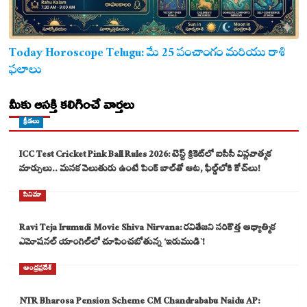
Today Horoscope Telugu: మే 25 పంచాంగం మరియు రాశి
ఫలాలు
మీకు ఆసక్తి కలిగించే వార్తలు
క్రీడలు
ICC Test Cricket Pink Ball Rules 2026: టెస్ట్ క్రికెట్‌లో ఐసీసీ విప్లవాత్మక
మార్పులు.. మసక వెలుతురు ఉంటే పింక్ బాల్‌తో ఆట, ఫీల్డ్‌లోకి కోచ్‌లు!
సినిమా
Ravi Teja Irumudi Movie Shiva Nirvana: రవితేజని సరికొత్త ఆధ్యాత్మిక
ఎమోషనల్ యాంగిల్‌లో చూపించబోతున్న ‘ఇరుముడి`!
ఆంధ్రప్రదేశ్
NTR Bharosa Pension Scheme CM Chandrababu Naidu AP: