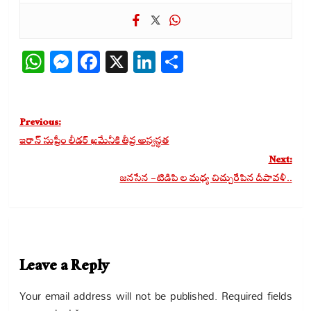
WhatsApp
Messenger
Facebook
X
LinkedIn
Share
Post
Previous:
navigation
ఇరాన్ సుప్రీం లీడర్ ఖమేనీకి తీవ్ర అస్వస్థత
Next:
జనసేన – టిడిపి ల మధ్య చిచ్చురేపిన దీపావళీ..
Leave a Reply
Your email address will not be published.
Required fields