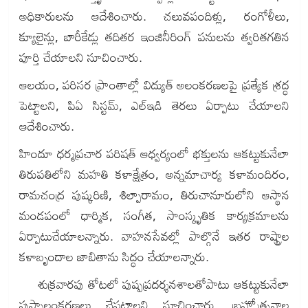
అధికారులను ఆదేశించారు. చలువపందిళ్లు, రంగోళీలు,
క్యూలైన్లు, బారీకేడ్లు తదితర ఇంజినీరింగ్‌ పనులను త్వరితగతిన
పూర్తి చేయాలని సూచించారు.
ఆలయం, పరిసర ప్రాంతాల్లో విద్యుత్‌ అలంకరణలపై ప్రత్యేక శ్రద్ధ
పెట్టాలని, పిఏ సిస్టమ్‌, ఎల్‌ఇడి తెరలు ఏర్పాటు చేయాలని
ఆదేశించారు.
హిందూ ధర్మప్రచార పరిషత్‌ ఆధ్వర్యంలో భక్తులను ఆకట్టుకునేలా
తిరుపతిలోని మహతి కళాక్షేత్రం, అన్నమాచార్య కళామందిరం,
రామచంద్ర పుష్కరిణి, శిల్పారామం, తిరుచానూరులోని ఆస్థాన
మండపంలో ధార్మిక, సంగీత, సాంస్కృతిక కార్యక్రమాలను
ఏర్పాటుచేయాలన్నారు. వాహనసేవల్లో పాల్గొనే ఇతర రాష్ట్రాల
కళాబృందాల జాబితాను సిద్ధం చేయాలన్నారు.
శుక్రవారపు తోటలో పుష్పప్రదర్శనశాలతోపాటు ఆకట్టుకునేలా
పుష్పాలంకరణలు చేపట్టాలని సూచించారు. బ్రహ్మోత్సవాల