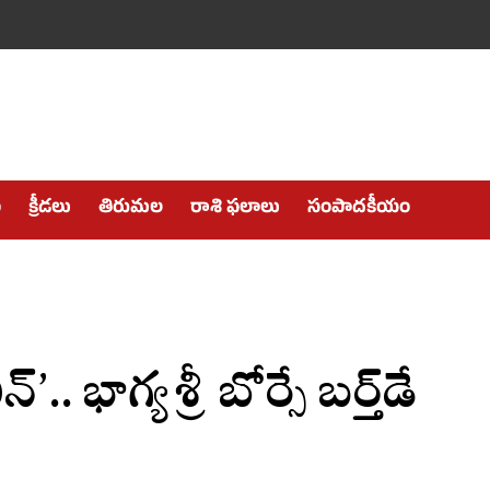
ం
క్రీడలు
తిరుమల
రాశి ఫలాలు
సంపాదకీయం
.. భాగ్యశ్రీ బోర్సే బర్త్‌డే