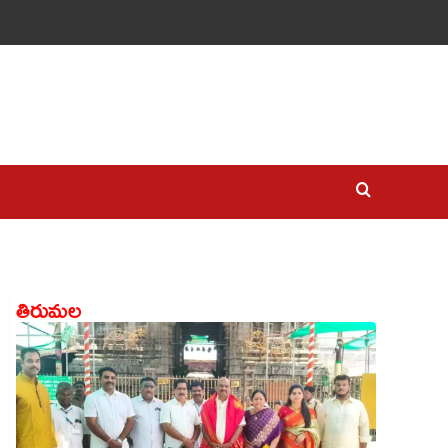
తిరుమల