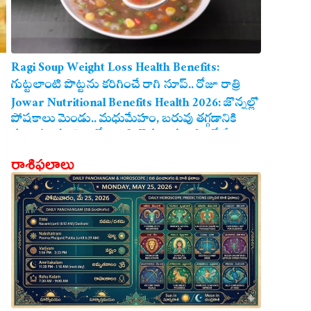
Ragi Soup Weight Loss Health Benefits:
గుట్టలాంటి పొట్టను కరిగించే రాగి సూప్.. రోజూ రాత్రి
తాగితే బరువు తగ్గడం ఖాయం!
Jowar Nutritional Benefits Health 2026: జొన్నల్లో
పోషకాలు మెండు.. మధుమేహం, బరువు తగ్గడానికి
మరియు గుండె ఆరోగ్యానికి జొన్న అన్నం ఎంతో మేలు!
రాశిఫలాలు