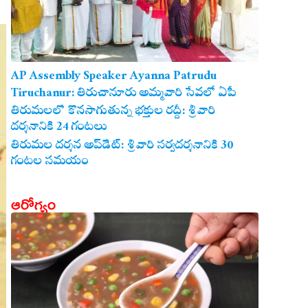
AP Assembly Speaker Ayanna Patrudu
Tiruchanur: తిరుచానూరు అమ్మవారి సేవలో ఏపీ
అసెంబ్లీ స్పీకర్.. కుటుంబ సమేతంగా దర్శించుకున్న
తిరుమలలో కొనసాగుతున్న భక్తుల రద్దీ: శ్రీవారి
దర్శనానికి 24 గంటలు
అయ్యన్నపాత్రుడు!
తిరుమల దర్శన అప్‌డేట్: శ్రీవారి సర్వదర్శనానికి 30
గంటల సమయం
ఆరోగ్యం