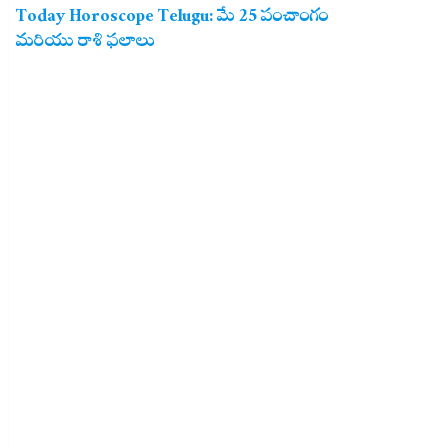
Today Horoscope Telugu: మే 25 పంచాంగం
మరియు రాశి ఫలాలు