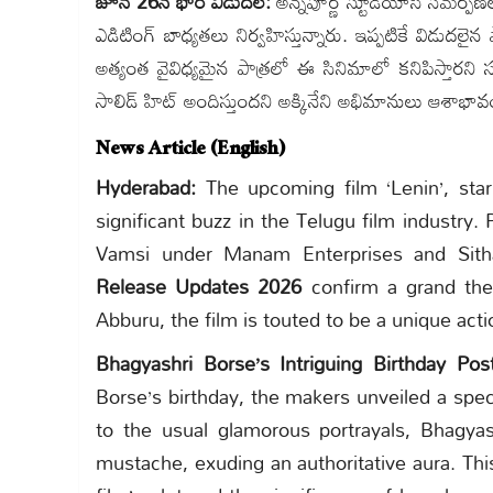
జూన్ 26న భారీ విడుదల:
అన్నపూర్ణ స్టూడియోస్ సమర్పణలో
ఎడిటింగ్ బాధ్యతలు నిర్వహిస్తున్నారు. ఇప్పటికే విడుదలైన ప
అత్యంత వైవిధ్యమైన పాత్రలో ఈ సినిమాలో కనిపిస్తారని సమ
సాలిడ్ హిట్ అందిస్తుందని అక్కినేని అభిమానులు ఆశాభావం వ్
News Article (English)
Hyderabad:
The upcoming film ‘Lenin’, star
significant buzz in the Telugu film industr
Vamsi under Manam Enterprises and Sith
Release Updates 2026
confirm a grand thea
Abburu, the film is touted to be a unique act
Bhagyashri Borse’s Intriguing Birthday Post
Borse’s birthday, the makers unveiled a speci
to the usual glamorous portrayals, Bhagyas
mustache, exuding an authoritative aura. Thi