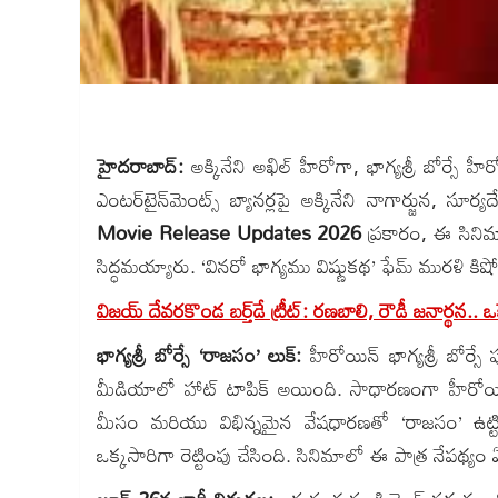
హైదరాబాద్:
అక్కినేని అఖిల్ హీరోగా, భాగ్యశ్రీ బోర్సే హీ
ఎంటర్‌టైన్‌మెంట్స్ బ్యానర్లపై అక్కినేని నాగార్జున, సూర్య
Movie Release Updates 2026
ప్రకారం, ఈ సినిమా
సిద్ధమయ్యారు. ‘వినరో భాగ్యము విష్ణుకథ’ ఫేమ్ మురళి కిషోర
విజయ్ దేవరకొండ బర్త్‌డే ట్రీట్: రణబాలి, రౌడీ జనార్థన.. ఒక
భాగ్యశ్రీ బోర్సే ‘రాజసం’ లుక్:
హీరోయిన్ భాగ్యశ్రీ బోర్సే 
మీడియాలో హాట్ టాపిక్ అయింది. సాధారణంగా హీరోయిన్లు గ్
మీసం మరియు విభిన్నమైన వేషధారణతో ‘రాజసం’ ఉట్టిపడే
ఒక్కసారిగా రెట్టింపు చేసింది. సినిమాలో ఈ పాత్ర నేపథ్య