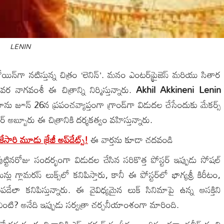
LENIN
రోయిన్‌గా నటిస్తున్న చిత్రం ‘లెనిన్’. మనం ఎంటర్‌ప్రైజెస్ మరియు సితార
దేవర నాగవంశీ ఈ చిత్రాన్ని నిర్మిస్తున్నారు.
Akhil Akkineni Lenin
ను జూన్ 26న ప్రపంచవ్యాప్తంగా గ్రాండ్‌గా విడుదల చేసేందుకు మేకర్స్
్ అబ్బూరు ఈ చిత్రానికి దర్శకత్వం వహిస్తున్నారు.
ేసారి మూడు క్రేజీ అప్‌డేట్స్!
ఈ వార్తను కూడా చదవండి
పుట్టినరోజు సందర్భంగా విడుదల చేసిన సరికొత్త పోస్టర్ ఇప్పుడు సోషల్
లామరస్ లుక్స్‌లో కనిపిస్తారు, కానీ ఈ పోస్టర్‌లో భాగ్యశ్రీ కిరీటం,
లా కనిపిస్తున్నారు. ఈ వైవిధ్యమైన లుక్ సినిమాపై ఉన్న ఆసక్తిని
ం ఏంటి? అనేది ఇప్పుడు సర్వత్రా చర్చనీయాంశంగా మారింది.