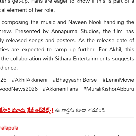
ter’s get-up. Fans are eager to know if this is part of a
al element of her role.
composing the music and Naveen Nooli handling the
al crew. Presented by Annapurna Studios, the film has
y released songs and posters. As the release date of
ties are expected to ramp up further. For Akhil, this
d the collaboration with Sithara Entertainments suggests
udience.
2026 #AkhilAkkineni #BhagyashriBorse #LeninMovie
ywoodNews2026 #AkkineniFans #MuraliKishorAbburu
ేసారి మూడు క్రేజీ అప్‌డేట్స్!
ఈ వార్తను కూడా చదవండి
alapula