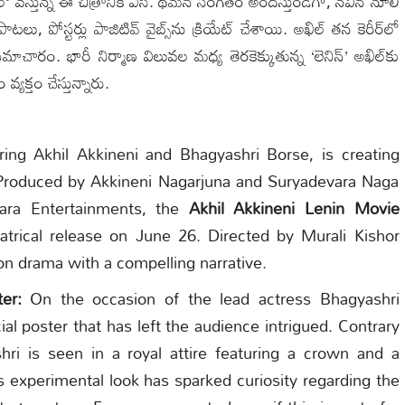
 వస్తున్న ఈ చిత్రానికి ఎస్. థమన్ సంగీతం అందిస్తుండగా, నవీన్ నూలి
ాటలు, పోస్టర్లు పాజిటివ్ వైబ్స్‌ను క్రియేట్ చేశాయి. అఖిల్ తన కెరీర్‌లో
ాచారం. భారీ నిర్మాణ విలువల మధ్య తెరకెక్కుతున్న ‘లెనిన్’ అఖిల్‌కు
యక్తం చేస్తున్నారు.
ring Akhil Akkineni and Bhagyashri Borse, is creating
y. Produced by Akkineni Nagarjuna and Suryadevara Naga
ara Entertainments, the
Akhil Akkineni Lenin Movie
trical release on June 26. Directed by Murali Kishor
ion drama with a compelling narrative.
er:
On the occasion of the lead actress Bhagyashri
al poster that has left the audience intrigued. Contrary
hri is seen in a royal attire featuring a crown and a
s experimental look has sparked curiosity regarding the