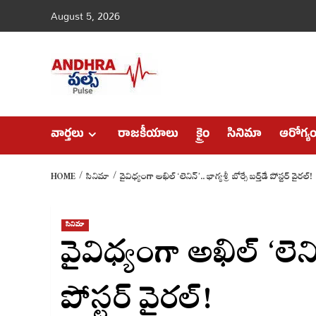
Skip
August 5, 2026
to
content
వార్తలు
రాజకీయాలు
క్రైం
సినిమా
ఆరోగ్య
HOME
సినిమా
వైవిధ్యంగా అఖిల్ ‘లెనిన్’.. భాగ్యశ్రీ బోర్సే బర్త్‌డే పోస్టర్ వైరల్!
సినిమా
వైవిధ్యంగా అఖిల్ ‘లెనిన్’
పోస్టర్ వైరల్!