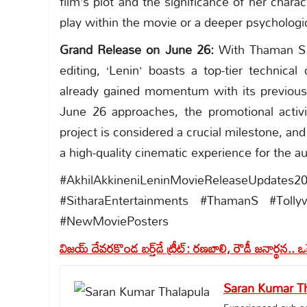
film’s plot and the significance of her charac
play within the movie or a deeper psychologic
Grand Release on June 26:
With Thaman S 
editing, ‘Lenin’ boasts a top-tier technic
already gained momentum with its previousl
June 26 approaches, the promotional activi
project is considered a crucial milestone, an
a high-quality cinematic experience for the a
#AkhilAkkineniLeninMovieReleaseUpdates
#SitharaEntertainments #ThamanS #Toll
#NewMoviePosters
విజయ్ దేవరకొండ బర్త్‌డే ట్రీట్: రణబాలి, రౌడీ జనార్థన.. ఒక
Saran Kumar Th