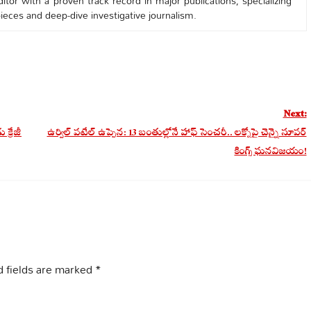
tor with a proven track record in major publications, specializing
 pieces and deep-dive investigative journalism.
Next:
క్రేజీ
ఉర్విల్ పటేల్ ఉప్పెన: 13 బంతుల్లోనే హాఫ్ సెంచరీ.. లక్నోపై చెన్నై సూపర్
కింగ్స్ ఘనవిజయం!
 fields are marked
*