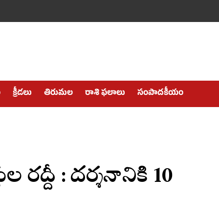
ం
క్రీడలు
తిరుమల
రాశి ఫలాలు
సంపాదకీయం
 రద్దీ : దర్శనానికి 10