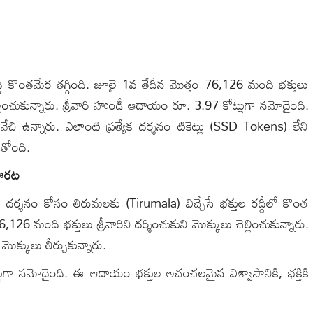
ద్దీ కొంతమేర తగ్గింది. జూలై 1వ తేదీన మొత్తం 76,126 మంది భక్తులు
పించుకున్నారు. శ్రీవారి హుండీ ఆదాయం రూ. 3.97 కోట్లుగా నమోదైంది.
ో వేచి ఉన్నారు. ఎలాంటి ప్రత్యేక దర్శనం టికెట్లు (SSD Tokens) లేని
తోంది.
ు ఊరట
 దర్శనం కోసం తిరుమలకు (Tirumala) విచ్చేసే భక్తుల రద్దీలో కొంత
 మంది భక్తులు శ్రీవారిని దర్శించుకుని మొక్కులు చెల్లించుకున్నారు.
క్కులు తీర్చుకున్నారు.
లుగా నమోదైంది. ఈ ఆదాయం భక్తుల అచంచలమైన విశ్వాసానికి, భక్తికి