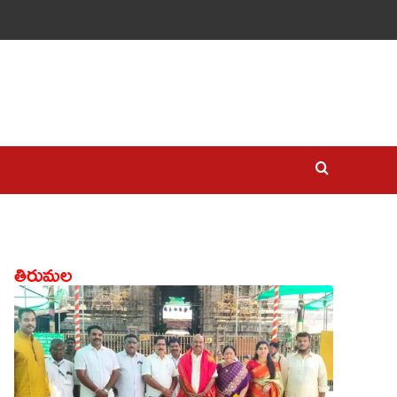
తిరుమల