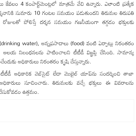
కేవలం 4 కంపార్ట్‌మెంట్లలో మాత్రమే వేచి ఉన్నారు. ఎలాంటి ప్రత్యేక
ారి దర్శనానికి సుమారు 10 గంటల సమయం పడుతుందని తిరుమల తిరుపతి
న్ని రోజులతో పోలిస్తే దర్శన సమయం గణనీయంగా తగ్గడం భక్తులకు
ీరు (drinking water), అన్నప్రసాదాలు (food) వంటి ఏర్పాట్లు నిరంతరం
ఆలయ నిబంధనలను పాటించాలని టీటీడీ విజ్ఞప్తి చేసింది. సామాన్య
ంచేందుకు అధికారులు నిరంతరం కృషి చేస్తున్నారు.
ీడీ అధికారిక వెబ్‌సైట్ లేదా మొబైల్ యాప్‌ను సందర్శించి తాజా
అధికారులు సూచించారు. తిరుమలకు వచ్చే భక్తులు ఈ వివరాలను
 చేసుకోవడం ఉత్తమం.