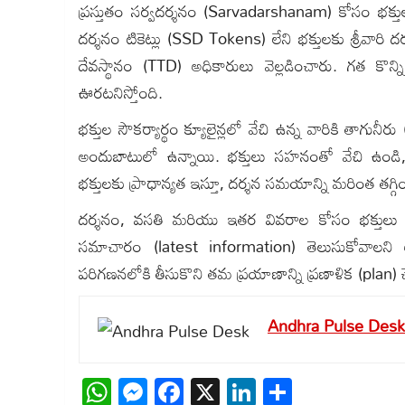
ప్రస్తుతం సర్వదర్శనం (Sarvadarshanam) కోసం భక్తులు 
దర్శనం టికెట్లు (SSD Tokens) లేని భక్తులకు శ్రీవ
దేవస్థానం (TTD) అధికారులు వెల్లడించారు. గత కొ
ఊరటనిస్తోంది.
భక్తుల సౌకర్యార్థం క్యూలైన్లలో వేచి ఉన్న వారికి తాగున
అందుబాటులో ఉన్నాయి. భక్తులు సహనంతో వేచి ఉండి, 
భక్తులకు ప్రాధాన్యత ఇస్తూ, దర్శన సమయాన్ని మరింత తగ్గి
దర్శనం, వసతి మరియు ఇతర వివరాల కోసం భక్తులు టీట
సమాచారం (latest information) తెలుసుకోవాలని 
పరిగణనలోకి తీసుకొని తమ ప్రయాణాన్ని ప్రణాళిక (plan)
Andhra Pulse Desk
WhatsApp
Messenger
Facebook
X
LinkedIn
Share