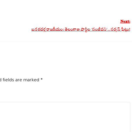
Next:
బనకచర్ల రాజకీయం: తెలంగాణ పార్టీల ‘సంజీవని’.. సర్కస్ ఫీట్లు!
 fields are marked
*