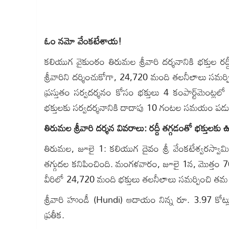
ఓం నమో వేంకటేశాయ!
కలియుగ వైకుంఠం తిరుమల శ్రీవారి దర్శనానికి భక్తుల ర
శ్రీవారిని దర్శించుకోగా, 24,720 మంది తలనీలాలు సమర్
ప్రస్తుతం సర్వదర్శనం కోసం భక్తులు 4 కంపార్ట్‌మెంట్లల
భక్తులకు సర్వదర్శనానికి దాదాపు 10 గంటల సమయం పడు
తిరుమల శ్రీవారి దర్శన వివరాలు: రద్దీ తగ్గడంతో భక్తులక
తిరుమల, జూలై 1: కలియుగ దైవం శ్రీ వేంకటేశ్వరస్వామి
తగ్గుదల కనిపించింది. మంగళవారం, జూలై 1న, మొత్తం 76,126
వీరిలో 24,720 మంది భక్తులు తలనీలాలు సమర్పించి తమ మొ
శ్రీవారి హుండీ (Hundi) ఆదాయం నిన్న రూ. 3.97 కోట్
ప్రతీక.