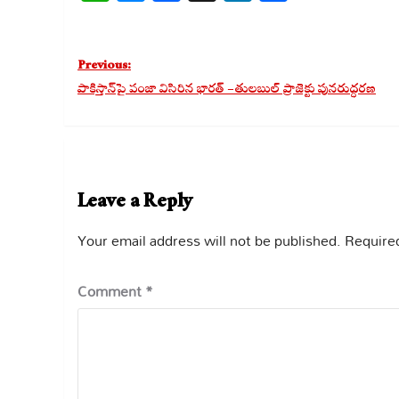
Post
Previous:
navigation
పాకిస్తాన్‌పై పంజా విసిరిన భారత్ – తులబుల్ ప్రాజెక్టు పునరుద్ధరణ
Leave a Reply
Your email address will not be published.
Required
Comment
*