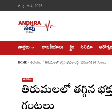
Skip
August 4, 2026
to
content
వార్తలు
రాజకీయాలు
క్రైం
సినిమా
ఆరోగ్య
HOME
తిరుమల
తిరుమలలో తగ్గిన భక్తుల రద్దీ : దర్శనానికి 10 గంటలు
తిరుమల
తిరుమలలో తగ్గిన భక్తుల
గంటలు