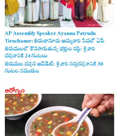
AP Assembly Speaker Ayanna Patrudu
Tiruchanur: తిరుచానూరు అమ్మవారి సేవలో ఏపీ
అసెంబ్లీ స్పీకర్.. కుటుంబ సమేతంగా దర్శించుకున్న
తిరుమలలో కొనసాగుతున్న భక్తుల రద్దీ: శ్రీవారి
దర్శనానికి 24 గంటలు
అయ్యన్నపాత్రుడు!
తిరుమల దర్శన అప్‌డేట్: శ్రీవారి సర్వదర్శనానికి 30
గంటల సమయం
ఆరోగ్యం